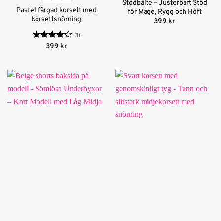
Stödbälte – Justerbart Stöd
Pastellfärgad korsett med
för Mage, Rygg och Höft
korsettsnörning
399
kr
(1)
Betygsatt
399
kr
4
av 5