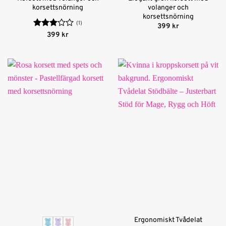
korsettsnörning
volanger och
korsettsnörning
(1)
399
kr
Betygsatt
399
kr
3
av 5
Ergonomiskt Tvådelat