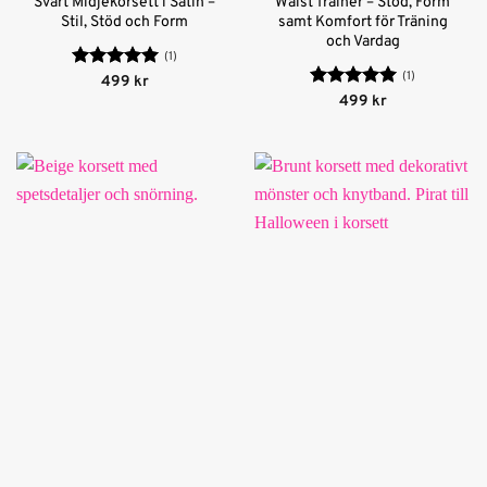
Svart Midjekorsett i Satin –
Waist Trainer – Stöd, Form
Stil, Stöd och Form
samt Komfort för Träning
och Vardag
(1)
(1)
Betygsatt
5
499
kr
av 5
Betygsatt
5
499
kr
av 5