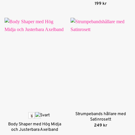
Betygsatt
5
199
kr
av 5
Strumpebands hållare med
Satinrosett
Body Shaper med Hög Midja
249
kr
och Justerbara Axelband