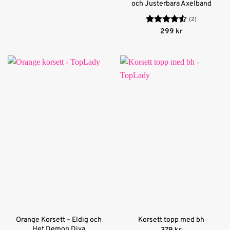
och Justerbara Axelband
(2)
Betygsatt
299
kr
4.5
av 5
Orange Korsett – Eldig och
Korsett topp med bh
Het Demon Diva