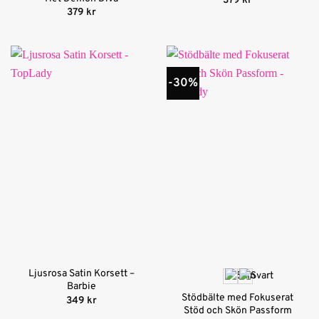
379
kr
379
kr
-30%
Ljusrosa Satin Korsett –
Barbie
Stödbälte med Fokuserat
349
kr
Stöd och Skön Passform