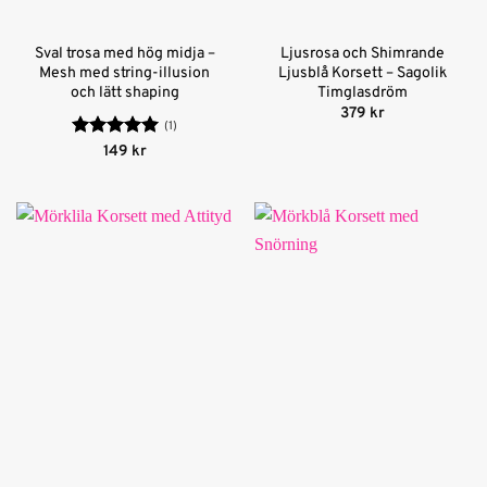
Sval trosa med hög midja –
Ljusrosa och Shimrande
Mesh med string-illusion
Ljusblå Korsett – Sagolik
och lätt shaping
Timglasdröm
379
kr
(1)
Betygsatt
5
149
kr
av 5