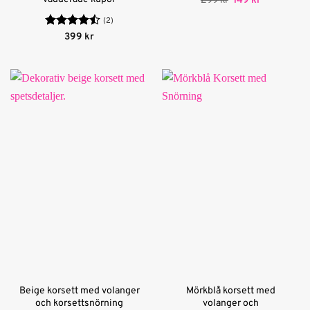
299
kr
149
kr
ursprungliga
nuvarande
priset
priset
(2)
var:
är:
Betygsatt
399
kr
299 kr.
149 kr.
4.5
av 5
Beige korsett med volanger
Mörkblå korsett med
och korsettsnörning
volanger och