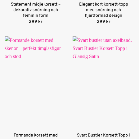
Statement midjekorsett –
Elegant kort korsett-topp
dekorativ snörning och
med snörning och
feminin form
hjärtformad design
299
kr
299
kr
Formande korsett med
Svart Bustier Korsett Topp i