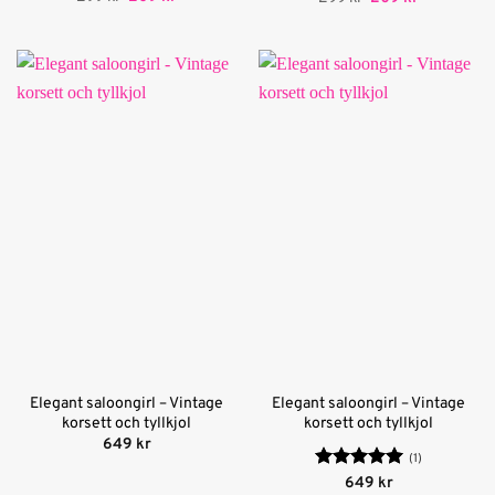
ursprungliga
nuvarande
ursprungliga
nuvarande
av 5
priset
priset
priset
priset
var:
är:
var:
är:
299 kr.
209 kr.
299 kr.
209 kr.
Elegant saloongirl – Vintage
Elegant saloongirl – Vintage
korsett och tyllkjol
korsett och tyllkjol
649
kr
(1)
Betygsatt
5
649
kr