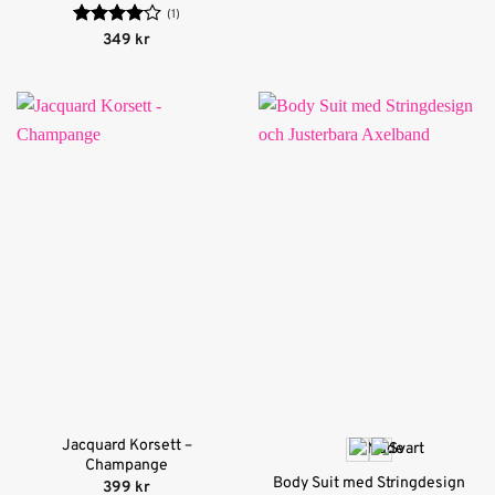
(1)
Betygsatt
349
kr
4
av 5
Jacquard Korsett –
Champange
Body Suit med Stringdesign
399
kr