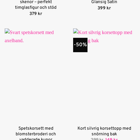
skenor – perfekt
Glansig Satin
timglasfigur och stöd
399
kr
379
kr
-50%
Spetskorsett med
Kort silvrig korsettopp med
blomsterbroderi och
snörning bak
vadderade kupor
Det
Det