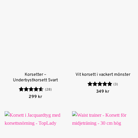
Korsetter –
Vit korsett i vackert mönster
Underbystkorsett Svart
(3)
(28)
Betygsatt
5
349
kr
av 5
Betygsatt
299
kr
4.56
av 5