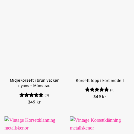
Midjekorsett i brun vacker
Korsett topp i kort modell
nyans – Mönstrad
(2)
(3)
Betygsatt
5
349
kr
av 5
Betygsatt
5
349
kr
av 5