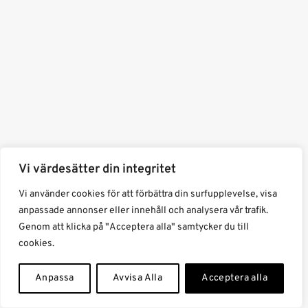
Svart korsett i vackert
Waist trainer – Korsett för
Vi värdesätter din integritet
mönster
midjeträning – 30 cm hög
Vi använder cookies för att förbättra din surfupplevelse, visa
(6)
(1)
Betygsatt
Betygsatt
5
349
kr
449
kr
anpassade annonser eller innehåll och analysera vår trafik.
3.83
av
av 5
Genom att klicka på "Acceptera alla" samtycker du till
5
cookies.
Anpassa
Avvisa Alla
Acceptera alla