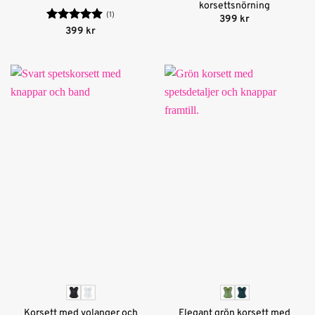
korsettsnörning
(1)
399
kr
Betygsatt
5
399
kr
av 5
Korsett med volanger och
Elegant grön korsett med