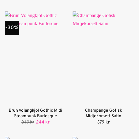
av 5
-30%
Brun Volangkjol Gothic Midi
Champange Gotisk
Steampunk Burlesque
Midjekorsett Satin
Det
Det
349
kr
244
kr
379
kr
ursprungliga
nuvarande
priset
priset
var:
är: