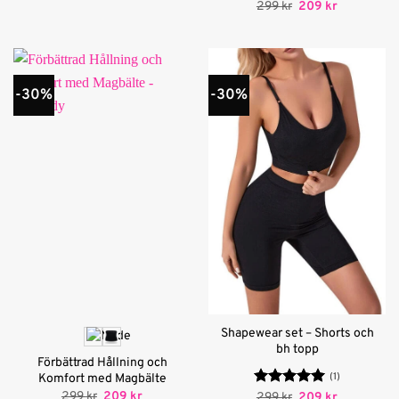
Det
Det
299
kr
209
kr
ursprungliga
nuvarande
priset
priset
var:
är:
299 kr.
209 kr.
-30%
-30%
Shapewear set – Shorts och
bh topp
Förbättrad Hållning och
(1)
Komfort med Magbälte
Det
Det
299
kr
209
kr
Betygsatt
Det
5
Det
299
kr
209
kr