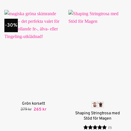
199 kr.
99 kr.
-30%
Grön korsett
Det
Det
379
kr
265
kr
ursprungliga
nuvarande
Shaping Stringtrosa med
priset
priset
Stöd för Magen
var:
är:
379 kr.
265 kr.
(1)