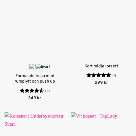
Kort midjekorsett
(1)
Formande trosa med
rumplyft och push up
Betygsatt
5
299
kr
av 5
(4)
Betygsatt
349
kr
4.5
av 5