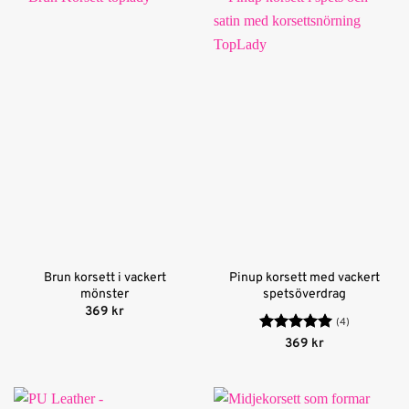
Brun korsett i vackert
Pinup korsett med vackert
mönster
spetsöverdrag
369
kr
(4)
Betygsatt
5
369
kr
av 5