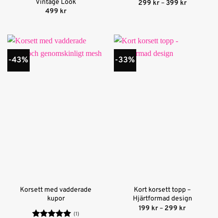
Vintage Look
Prisinterva
299
kr
–
399
kr
299 kr
499
kr
till
399 kr
-43%
-33%
Korsett med vadderade
Kort korsett topp –
kupor
Hjärtformad design
Prisinterva
199
kr
–
299
kr
199 kr
(1)