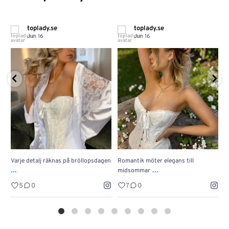
toplady.se
toplady.se
Jun 16
Jun 16
Varje detalj räknas på bröllopsdagen
Romantik möter elegans till
J
...
...
midsommar
w
5
0
7
0