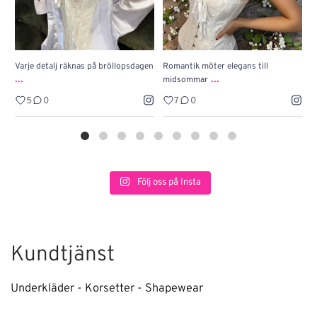
Varje detalj räknas på bröllopsdagen
Romantik möter elegans till
J
...
...
midsommar
w
5
0
7
0
Följ oss på Insta
Kundtjänst
Underkläder - Korsetter - Shapewear