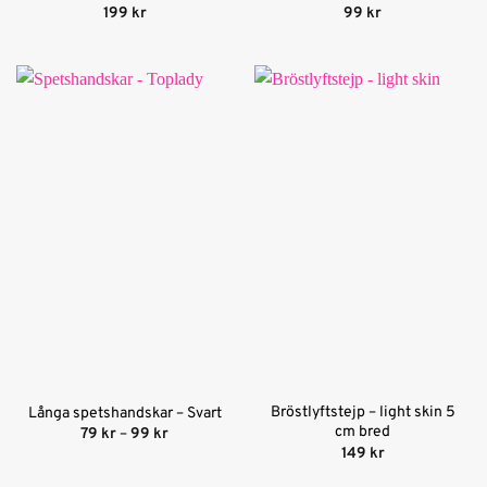
Betygsatt
5
Betygsatt
5
199
kr
99
kr
av 5
av 5
Bröstlyftstejp – light skin 5
Långa spetshandskar – Svart
cm bred
Prisintervall:
79
kr
–
99
kr
79 kr
149
kr
till
99 kr