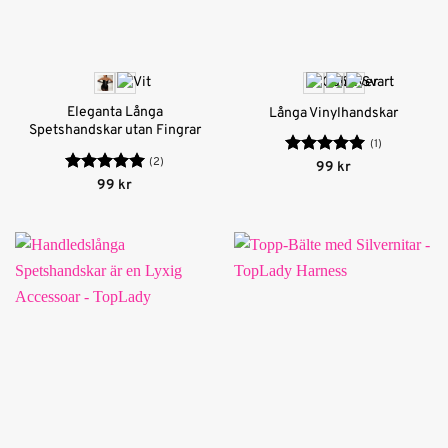
Eleganta Långa
Långa Vinylhandskar
Spetshandskar utan Fingrar
(1)
(2)
Betygsatt
5
99
kr
av 5
Betygsatt
5
99
kr
av 5