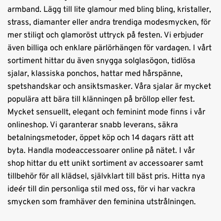
armband. Lägg till lite glamour med bling bling, kristaller,
strass, diamanter eller andra trendiga modesmycken, för
mer stiligt och glamoröst uttryck på festen. Vi erbjuder
även billiga och enklare pärlörhängen för vardagen. I vårt
sortiment hittar du även snygga solglasögon, tidlösa
sjalar, klassiska ponchos, hattar med hårspänne,
spetshandskar och ansiktsmasker. Våra sjalar är mycket
populära att bära till klänningen på bröllop eller fest.
Mycket sensuellt, elegant och feminint mode finns i vår
onlineshop. Vi garanterar snabb leverans, säkra
betalningsmetoder, öppet köp och 14 dagars rätt att
byta. Handla modeaccessoarer online på nätet. I vår
shop hittar du ett unikt sortiment av accessoarer samt
tillbehör för all klädsel, självklart till bäst pris. Hitta nya
ideér till din personliga stil med oss, för vi har vackra
smycken som framhäver den feminina utstrålningen.