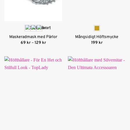
Maskeradmask med Pärlor
Mångsidigt Höftsmycke
Prisintervall:
69
kr
–
129
kr
199
kr
69 kr
till
129 kr