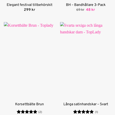
Elegant festival tillbehörskit
BH – Bandhållare 3-Pack
Det
Det
299
kr
69
kr
48
kr
ursprungliga
nuvarande
priset
priset
var:
är:
69 kr.
48 kr.
Korsettbälte Brun
Långa satinhandskar – Svart
(2)
(1)