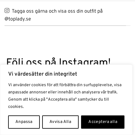
Tagga oss gärna och visa oss din outfit på
@toplady.se
Följ oss på Instagram!
@toplady.se
Vi värdesätter din integritet
Vi använder cookies för att förbättra din surfupplevelse, visa
anpassade annonser eller innehåll och analysera vår trafik.
toplady.se
toplady.se
Genom att klicka på "Acceptera alla" samtycker du till
Jun 16
Jun 16
cookies.
Anpassa
Avvisa Alla
Acceptera alla