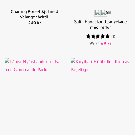
Charmig Korsettkjol med
Volanger baktill
Satin Handskar Utsmyckade
249
kr
med Pärlor
(1)
Betygsatt
Det
5
Det
99
kr
69
kr
ursprungliga
nuvarande
av 5
priset
priset
var:
är:
99 kr.
69 kr.