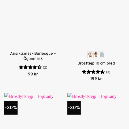
Ansiktsmask Burlesque –
Ögonmask
Brösttejp 10 cm bred
(2)
(3)
Betygsatt
99
kr
4.5
av 5
Betygsatt
199
kr
4.67
av 5
-30%
-30%