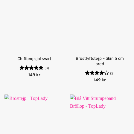
Bröstlyftstejp – Skin 5 cm
Chiffong sjal svart
bred
(3)
(2)
Betygsatt
5
149
kr
av 5
Betygsatt
149
kr
4
av 5