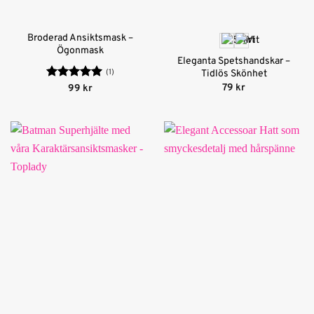
Broderad Ansiktsmask –
Ögonmask
Eleganta Spetshandskar –
(1)
Tidlös Skönhet
79
kr
Betygsatt
5
99
kr
av 5