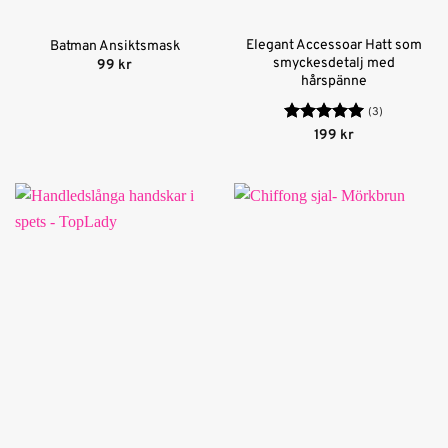
Elegant Accessoar Hatt som
Batman Ansiktsmask
smyckesdetalj med
99
kr
hårspänne
(3)
Betygsatt
5
199
kr
av 5