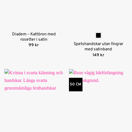
Diadem – Kattöron med
rosetter i satin
Spetshandskar utan fingrar
99
kr
med satinband
149
kr
50 CM