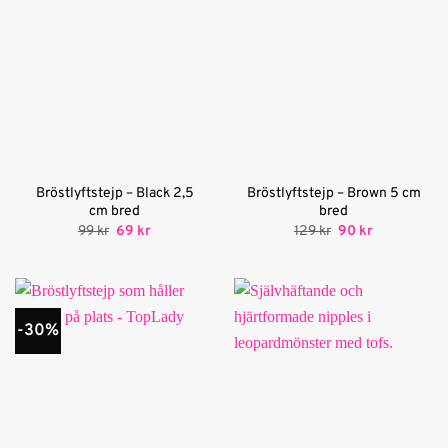
Bröstlyftstejp – Black 2,5
Bröstlyftstejp – Brown 5 cm
cm bred
bred
Det
Det
Det
Det
99
kr
69
kr
129
kr
90
kr
ursprungliga
nuvarande
ursprungliga
nuvarande
priset
priset
priset
priset
var:
är:
var:
är:
99 kr.
69 kr.
129 kr.
90 kr.
-30%