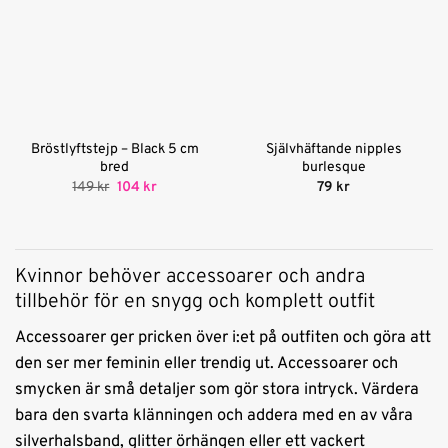
Bröstlyftstejp – Black 5 cm
Självhäftande nipples
bred
burlesque
Det
Det
149
kr
104
kr
79
kr
ursprungliga
nuvarande
priset
priset
var:
är:
149 kr.
104 kr.
Kvinnor behöver accessoarer och andra
tillbehör för en snygg och komplett outfit
Accessoarer ger pricken över i:et på outfiten och göra att
den ser mer feminin eller trendig ut. Accessoarer och
smycken är små detaljer som gör stora intryck. Värdera
bara den svarta klänningen och addera med en av våra
silverhalsband, glitter örhängen eller ett vackert