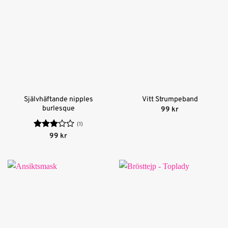
Självhäftande nipples
Vitt Strumpeband
burlesque
99
kr
(1)
Betygsatt
99
kr
3
av 5