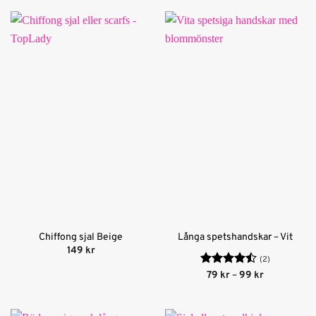
Chiffong sjal Beige
Långa spetshandskar – Vit
149
kr
(2)
Betygsatt
Prisintervall
79
kr
–
99
kr
79 kr
4.5
av 5
till
99 kr