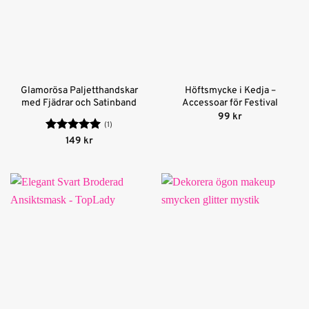
Glamorösa Paljetthandskar
Höftsmycke i Kedja –
med Fjädrar och Satinband
Accessoar för Festival
99
kr
(1)
Betygsatt
5
149
kr
av 5