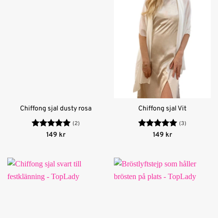
Chiffong sjal dusty rosa
Chiffong sjal Vit
(2)
(3)
Betygsatt
5
Betygsatt
5
149
kr
149
kr
av 5
av 5