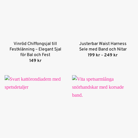
Vinröd Chiffongsjal till
Justerbar Waist Harness
Festklänning – Elegant Sjal
Sele med Band och Nitar
för Bal och Fest
Prisinterva
199
kr
–
249
kr
199 kr
149
kr
till
249 kr