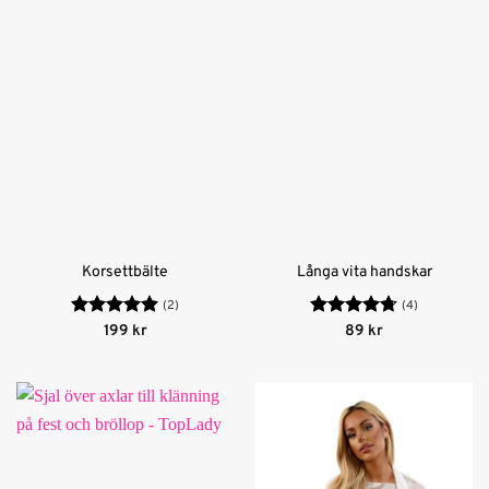
Korsettbälte
Långa vita handskar
(2)
(4)
Betygsatt
5
Betygsatt
199
kr
89
kr
av 5
4.75
av 5