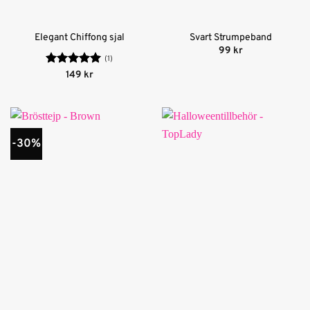
Elegant Chiffong sjal
Svart Strumpeband
99
kr
(1)
Betygsatt
5
149
kr
av 5
-30%