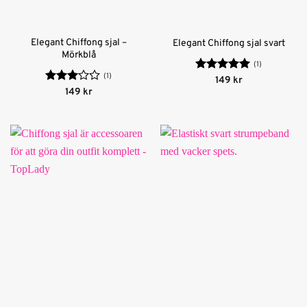
Elegant Chiffong sjal –
Elegant Chiffong sjal svart
Mörkblå
(1)
(1)
Betygsatt
5
149
kr
av 5
Betygsatt
149
kr
3
av 5