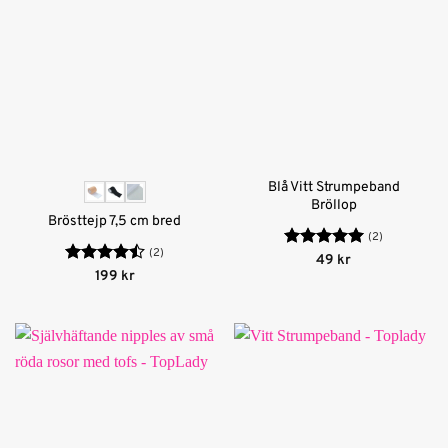
Blå Vitt Strumpeband
Bröllop
Brösttejp 7,5 cm bred
(2)
(2)
Betygsatt
5
49
kr
av 5
Betygsatt
199
kr
4.5
av 5