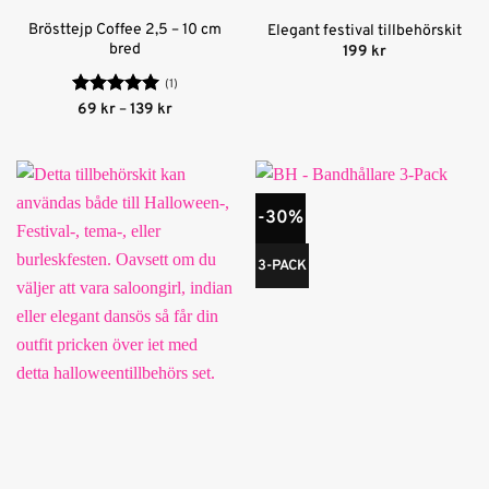
Brösttejp Coffee 2,5 – 10 cm
Elegant festival tillbehörskit
bred
199
kr
(1)
Betygsatt
5
Prisintervall:
69
kr
–
139
kr
69 kr
av 5
till
139 kr
-30%
3-PACK