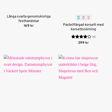
Långa svarta genomskinliga
festhandskar
Pastellfärgad korsett med
169
kr
korsettsnörning
(1)
Betygsatt
399
kr
4
av 5