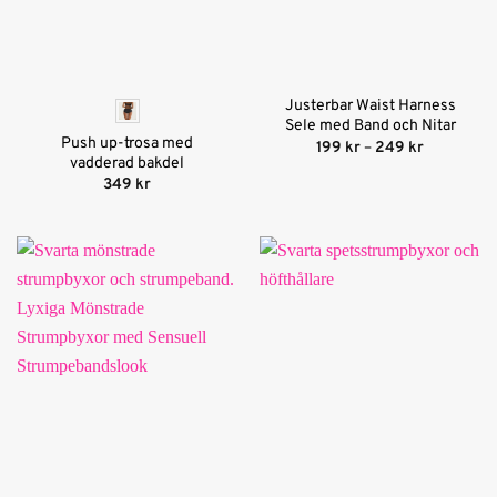
Justerbar Waist Harness
Sele med Band och Nitar
Push up-trosa med
Prisinterva
199
kr
–
249
kr
199 kr
vadderad bakdel
till
349
kr
249 kr