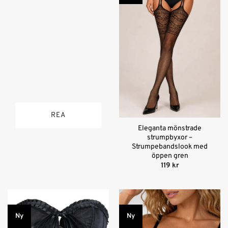
REA
Eleganta mönstrade
strumpbyxor –
Strumpebandslook med
öppen gren
119
kr
Ny
Ny