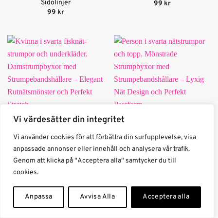
Sidolinjer
99
kr
99
kr
Vi värdesätter din integritet
Vi använder cookies för att förbättra din surfupplevelse, visa
anpassade annonser eller innehåll och analysera vår trafik.
Genom att klicka på "Acceptera alla" samtycker du till
cookies.
Damstrumpbyxor med
Mönstrade Strumpbyxor
Anpassa
Avvisa Alla
Acceptera alla
Strumpebandshållare –
med Strumpebandshållare –
Elegant Rutnätsmönster och
Lyxig Nät Design och
Perfekt Stretch
Perfekt Passform