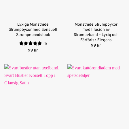
Lyxiga Mönstrade
Mönstrade Strumpbyxor
Strumpbyxor med Sensuell
med Illusion av
Strumpebandslook
Strumpeband – Lyxig och
Förförisk Elegans
(1)
99
kr
Betygsatt
5
99
kr
av 5