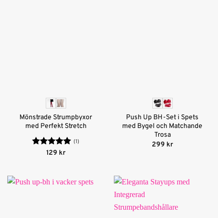
Mönstrade Strumpbyxor
Push Up BH-Set i Spets
med Perfekt Stretch
med Bygel och Matchande
Trosa
(1)
299
kr
Betygsatt
5
129
kr
av 5