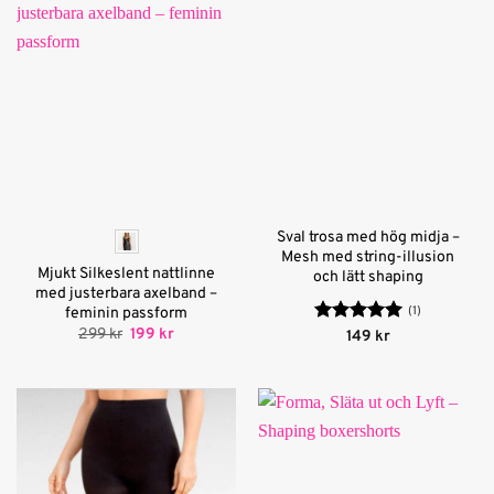
Sval trosa med hög midja –
Mesh med string-illusion
Mjukt Silkeslent nattlinne
och lätt shaping
med justerbara axelband –
(1)
feminin passform
Det
Det
299
kr
199
kr
Betygsatt
5
149
kr
ursprungliga
nuvarande
av 5
priset
priset
var:
är:
299 kr.
199 kr.