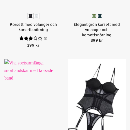
Korsett med volanger och
Elegant grön korsett med
korsettsnörning
volanger och
korsettsnörning
(1)
399
kr
Betygsatt
399
kr
3
av 5