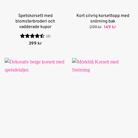
Spetskorsett med
Kort silvrig korsettopp med
blomsterbroderi och
snörning bak
vadderade kupor
Det
Det
299
kr
149
kr
ursprungliga
nuvarande
priset
priset
(2)
var:
är:
Betygsatt
399
kr
299 kr.
149 kr.
4.5
av 5