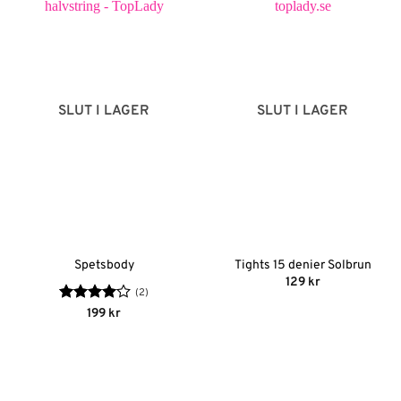
SLUT I LAGER
SLUT I LAGER
Spetsbody
Tights 15 denier Solbrun
129
kr
(2)
Betygsatt
199
kr
4
av 5