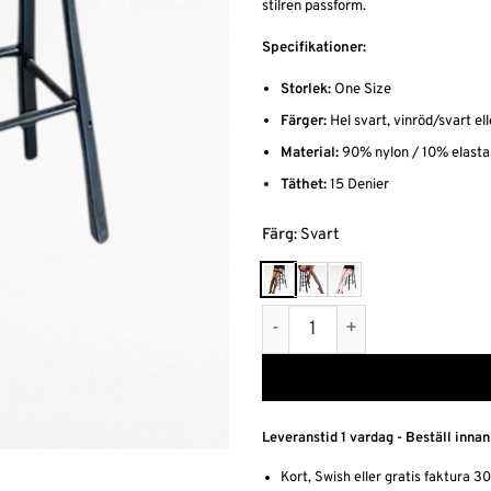
stilren passform.
Specifikationer:
Storlek:
One Size
Färger:
Hel svart, vinröd/svart ell
Material:
90% nylon / 10% elasta
Täthet:
15 Denier
Alternative:
Färg
:
Svart
Eleganta Stayups med Inte
Leveranstid 1 vardag - Beställ innan
Kort, Swish eller gratis faktura 3