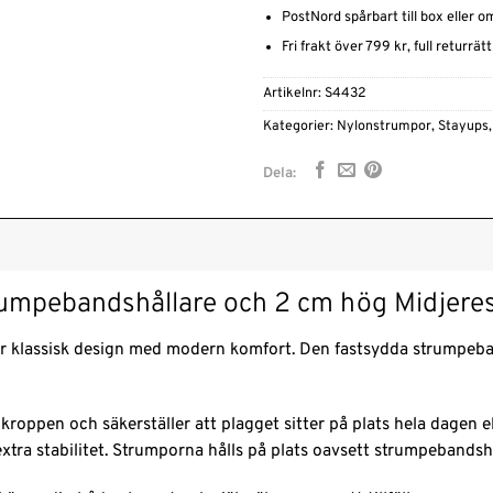
PostNord spårbart till box eller 
Fri frakt över 799 kr, full returrät
Artikelnr:
S4432
Kategorier:
Nylonstrumpor
,
Stayups
Dela:
umpebandshållare och 2 cm hög Midjere
 klassisk design med modern komfort. Den fastsydda strumpeband
kroppen och säkerställer att plagget sitter på plats hela dagen 
xtra stabilitet. Strumporna hålls på plats oavsett strumpebandsh