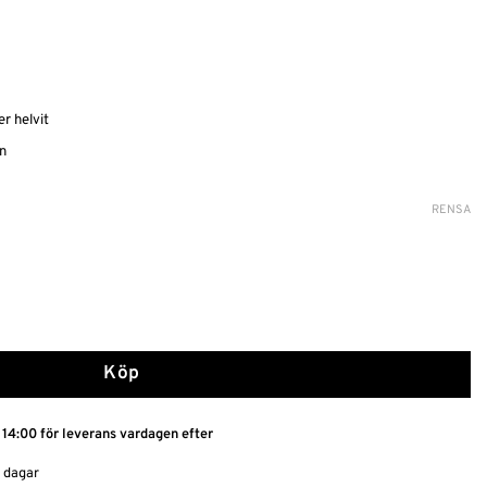
er helvit
n
RENSA
grerad Strumpebandshållare mängd
Köp
 14:00 för leverans vardagen efter
0 dagar