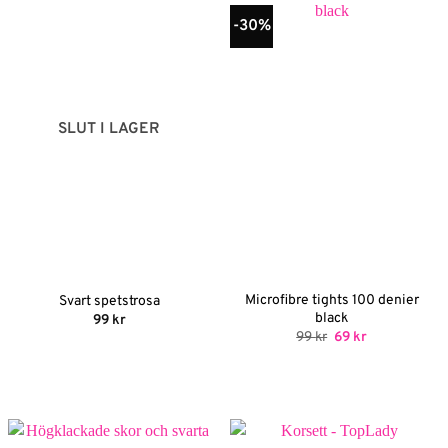
-30%
SLUT I LAGER
Microfibre tights 100 denier
Svart spetstrosa
black
99
kr
Det
Det
99
kr
69
kr
ursprungliga
nuvarande
priset
priset
var:
är:
99 kr.
69 kr.