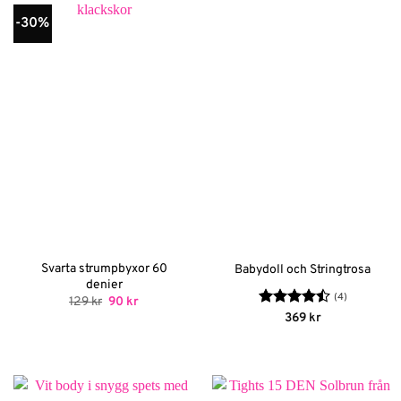
-30%
Svarta strumpbyxor 60
Babydoll och Stringtrosa
denier
(4)
Det
Det
129
kr
90
kr
ursprungliga
nuvarande
Betygsatt
369
kr
priset
priset
4.5
av 5
var:
är:
129 kr.
90 kr.