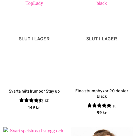
SLUT I LAGER
SLUT I LAGER
Fina strumpbyxor 20 denier
Svarta nätstrumpor Stay up
black
(2)
(1)
Betygsatt
149
kr
4.5
av 5
Betygsatt
5
99
kr
av 5