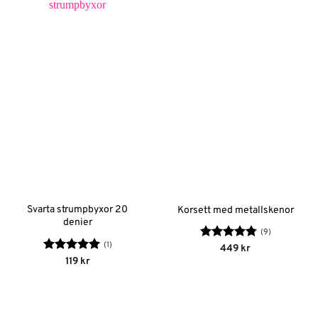
Svarta strumpbyxor 20
Korsett med metallskenor
denier
(9)
(1)
Betygsatt
449
kr
4.78
av 5
Betygsatt
5
119
kr
av 5