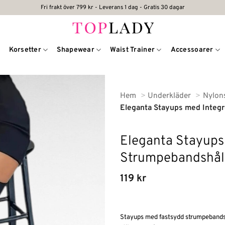
Fri frakt över 799 kr - Leverans 1 dag - Gratis 30 dagar
Korsetter
Shapewear
Waist Trainer
Accessoarer
Hem
Underkläder
Nylon
Eleganta Stayups med Integ
Eleganta Stayups
Strumpebandshål
119
kr
Stayups med fastsydd strumpebandshå