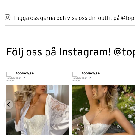
Tagga oss gärna och visa oss din outfit på @top
Följ oss på Instagram! @to
toplady.se
toplady.se
Jun 16
Jun 16