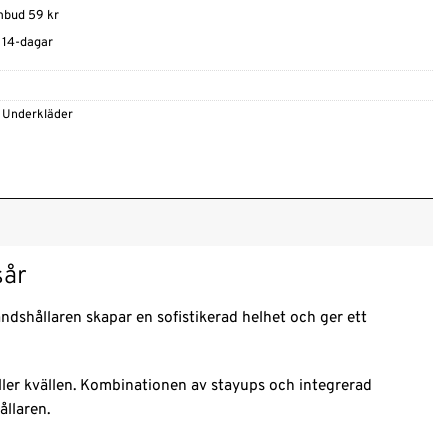
ombud 59 kr
t 14-dagar
,
Underkläder
sår
shållaren skapar en sofistikerad helhet och ger ett
eller kvällen. Kombinationen av stayups och integrerad
ållaren.