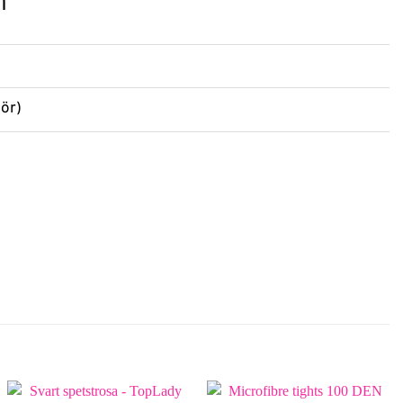
n
lör)