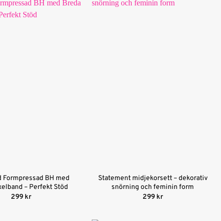
d Formpressad BH med
Statement midjekorsett – dekorativ
xelband – Perfekt Stöd
snörning och feminin form
299
kr
299
kr