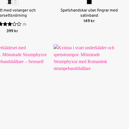
tt med volanger och
Spetshandskar utan fingrar med
orsettsnörning
satinband
149
kr
(1)
Betygsatt
399
kr
3
av 5