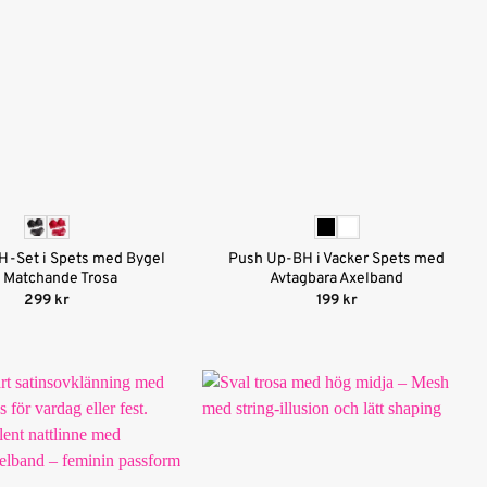
H-Set i Spets med Bygel
Push Up-BH i Vacker Spets med
 Matchande Trosa
Avtagbara Axelband
299
kr
199
kr