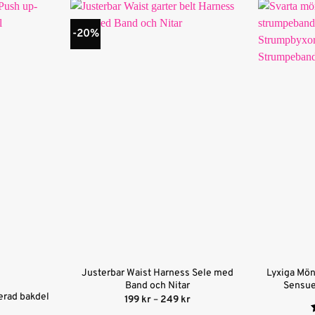
-20%
Justerbar Waist Harness Sele med
Lyxiga Mö
Band och Nitar
Sensue
erad bakdel
Prisintervall:
199
kr
–
249
kr
199 kr