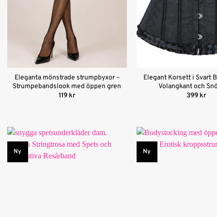
Eleganta mönstrade strumpbyxor –
Elegant Korsett i Svart
Strumpebandslook med öppen gren
Volangkant och Sn
119
kr
399
kr
Ny
Ny