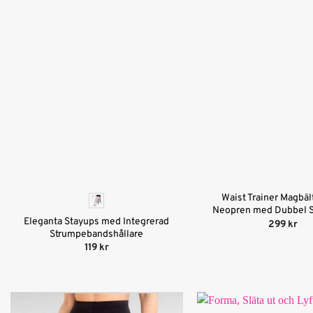
Waist Trainer Magbält
Neopren med Dubbel 
Eleganta Stayups med Integrerad
299
kr
Strumpebandshållare
119
kr