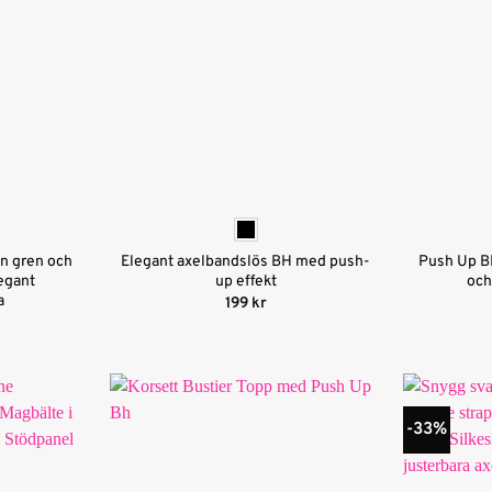
n gren och
Elegant axelbandslös BH med push-
Push Up B
egant
up effekt
och
a
199
kr
-33%