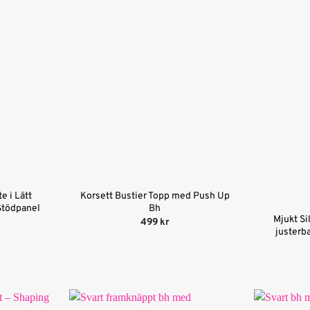
e i Lätt
Korsett Bustier Topp med Push Up
Stödpanel
Bh
Mjukt Si
499
kr
justerb