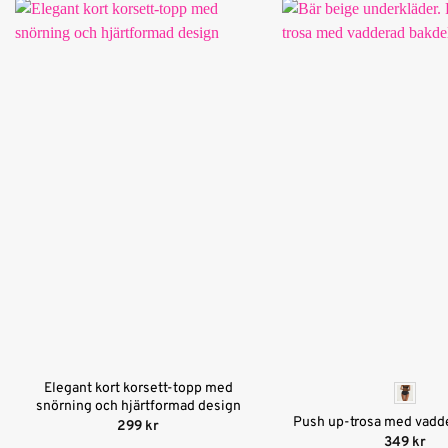
Elegant kort korsett-topp med
snörning och hjärtformad design
Push up-trosa med vadd
299
kr
349
kr