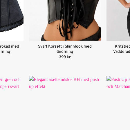
 Brokad med
Svart Korsett i Skinnlook med
Kritstr
örning
Snörning
Vadderad
399
kr