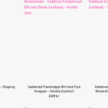
t – Shaping
Vadderad Framknäppt BH med Fyra
Vaddera
Knappar – Smidig Komfort
Breda A
249
kr