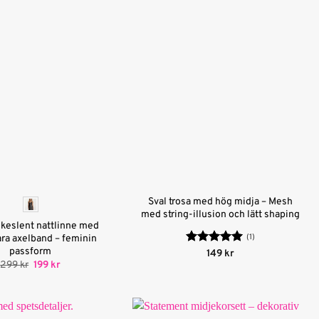
Sval trosa med hög midja – Mesh
med string-illusion och lätt shaping
lkeslent nattlinne med
(1)
ara axelband – feminin
passform
Betygsatt
5
149
kr
av 5
Det
Det
299
kr
199
kr
ursprungliga
nuvarande
priset
priset
var:
är:
299 kr.
199 kr.