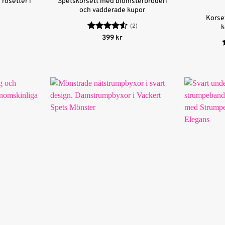
rosetter i
Spetskorsett med blomsterbroderi
och vadderade kupor
Korse
(2)
k
Betygsatt
399
kr
4.5
av 5