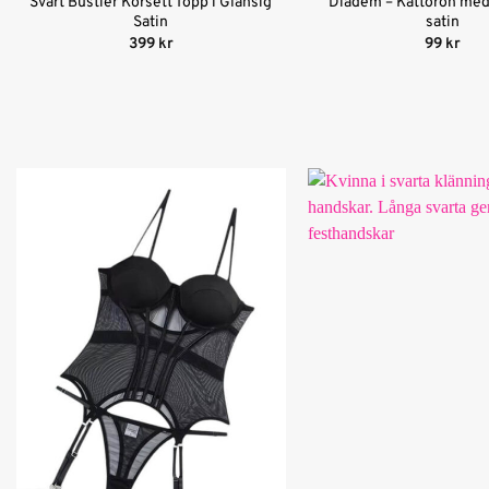
Svart Bustier Korsett Topp i Glansig
Diadem – Kattöron med 
Satin
satin
399
kr
99
kr