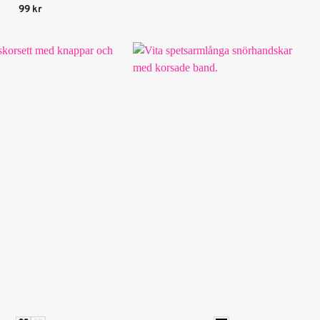
Betygsatt
5
99
kr
av 5