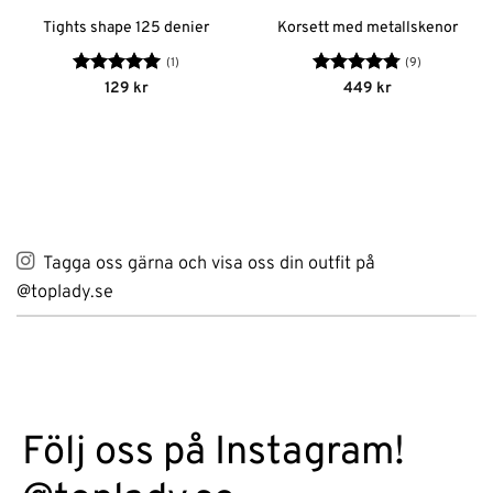
Tights shape 125 denier
Korsett med metallskenor
(1)
(9)
Betygsatt
5
Betygsatt
129
kr
449
kr
av 5
4.78
av 5
Tagga oss gärna och visa oss din outfit på
@toplady.se
Följ oss på Instagram!