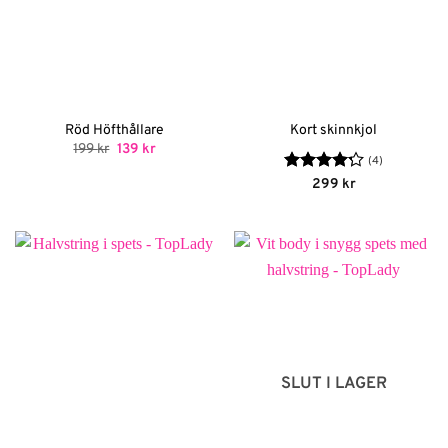
Röd Höfthållare
Kort skinnkjol
Det
Det
199
kr
139
kr
ursprungliga
nuvarande
(4)
priset
priset
Betygsatt
299
kr
var:
är:
4.25
av 5
199 kr.
139 kr.
SLUT I LAGER