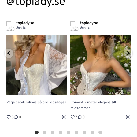
@toplady.se
toplady.se
toplady.se
Jun 16
Jun 16
Varje detalj räknas på bröllopsdagen
Romantik möter elegans till
J
...
...
midsommar
w
5
0
7
0