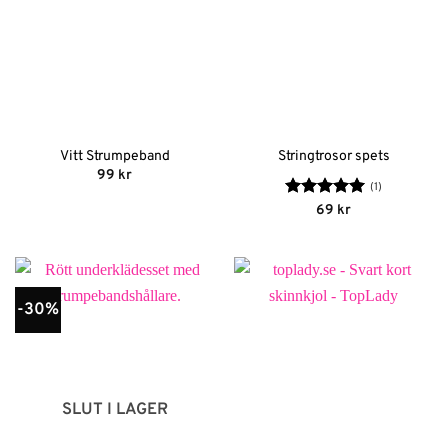
Vitt Strumpeband
Stringtrosor spets
99
kr
(1)
Betygsatt
5
69
kr
av 5
-30%
SLUT I LAGER