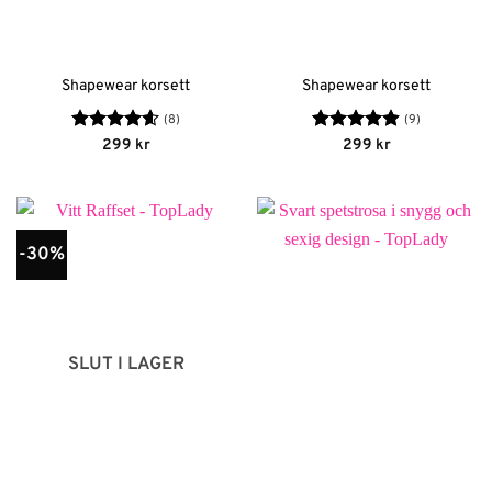
Shapewear korsett
Shapewear korsett
(8)
(9)
Betygsatt
Betygsatt
299
kr
299
kr
4.63
av 5
4.89
av 5
-30%
SLUT I LAGER