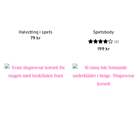
Halvstring i spets
Spetsbody
79
kr
(2)
Betygsatt
199
kr
4
av 5