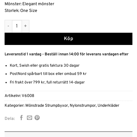
Mönster: Elegant mönster
Storlek: One Size
Svarta Strumpbyxor med Elegant Mönster – För en Sofistikerad
Alternative:
Köp
Leveranstid 1 vardag - Beställ innan 14:00 för leverans vardagen efter
Kort, Swish eller gratis faktura 30 dagar
PostNord spårbart till box eller ombud 59 kr
Fri frakt över 799 kr, full returrätt 14-dagar
Artikelnr:
V6008
Kategorier:
Mönstrade Strumpbyxor
,
Nylonstrumpor
,
Underkläder
Dela: