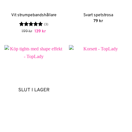
Vit strumpebandshållare
Svart spetstrosa
79
kr
(3)
Betygsatt
Det
5
Det
199
kr
139
kr
ursprungliga
nuvarande
av 5
priset
priset
var:
är:
199 kr.
139 kr.
SLUT I LAGER