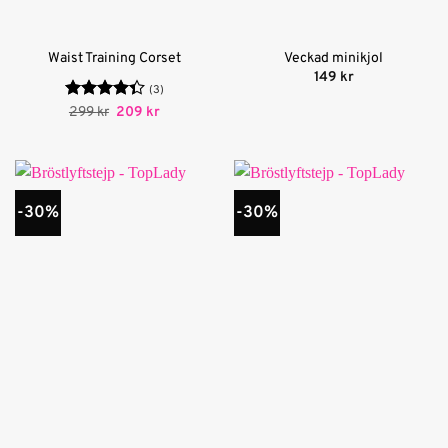
Waist Training Corset
Veckad minikjol
149
kr
(3)
Betygsatt
Det
Det
299
kr
209
kr
ursprungliga
nuvarande
4.33
av 5
priset
priset
var:
är:
299 kr.
209 kr.
-30%
-30%