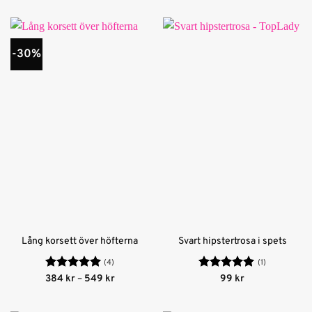
-30%
Lång korsett över höfterna
Svart hipstertrosa i spets
(4)
(1)
Betygsatt
5
Prisintervall:
Betygsatt
5
384
kr
–
549
kr
99
kr
384 kr
av 5
av 5
till
549 kr