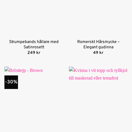
Strumpebands hållare med
Romerskt Hårsmycke –
Satinrosett
Elegant gudinna
249
kr
49
kr
-30%