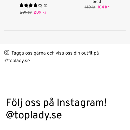
bred
(1)
Det
Det
149
kr
104
kr
ursprungliga
nuvarande
Betygsatt
Det
Det
299
kr
209
kr
priset
priset
ursprungliga
nuvarande
4
av 5
var:
är:
priset
priset
149 kr.
104 kr.
var:
är:
299 kr.
209 kr.
Tagga oss gärna och visa oss din outfit på
@toplady.se
Följ oss på Instagram!
@toplady.se