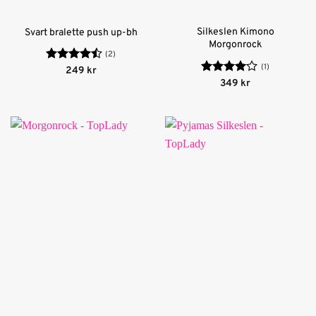
Silkeslen Kimono
Svart bralette push up-bh
Morgonrock
(2)
(1)
Betygsatt
249
kr
4.5
av 5
Betygsatt
349
kr
4
av 5