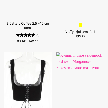
Brösttejp Coffee 2,5 – 10 cm
bred
Vit Tyllkjol temafest
(1)
199
kr
Betygsatt
5
Prisintervall:
69
kr
–
139
kr
69 kr
av 5
till
139 kr