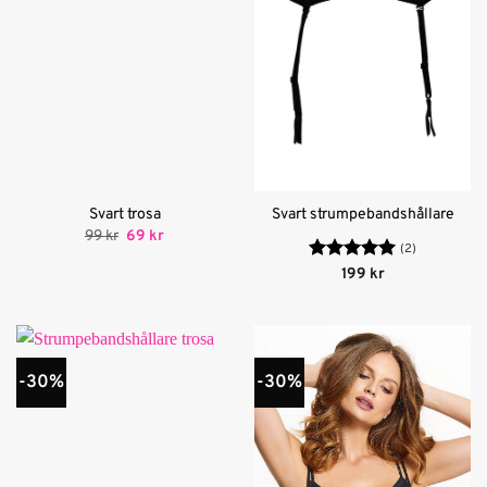
Svart trosa
Svart strumpebandshållare
Det
Det
99
kr
69
kr
ursprungliga
nuvarande
(2)
priset
priset
Betygsatt
5
199
kr
var:
är:
av 5
99 kr.
69 kr.
-30%
-30%