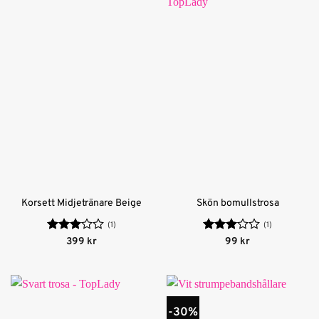
Korsett Midjetränare Beige
Skön bomullstrosa
(1)
(1)
Betygsatt
Betygsatt
399
kr
99
kr
3
av 5
3
av 5
-30%