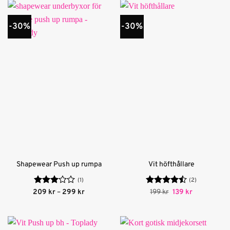
-30%
-30%
Shapewear Push up rumpa
Vit höfthållare
(1)
(2)
Betygsatt
Prisintervall:
Betygsatt
Det
Det
209
kr
–
299
kr
199
kr
139
kr
209 kr
ursprungliga
nuvarande
3
av 5
4.5
av 5
till
priset
priset
299 kr
var:
är:
199 kr.
139 kr.