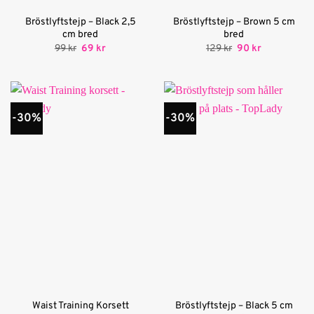
Bröstlyftstejp – Black 2,5
Bröstlyftstejp – Brown 5 cm
cm bred
bred
Det
Det
Det
Det
99
kr
69
kr
129
kr
90
kr
ursprungliga
nuvarande
ursprungliga
nuvarande
priset
priset
priset
priset
var:
är:
var:
är:
99 kr.
69 kr.
129 kr.
90 kr.
-30%
-30%
Bröstlyftstejp – Black 5 cm
Waist Training Korsett