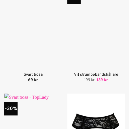
Svart trosa
Vit strumpebandshållare
Det
Det
69
kr
199
kr
139
kr
ursprungliga
nuvarande
priset
priset
var:
är:
199 kr.
139 kr.
-30%