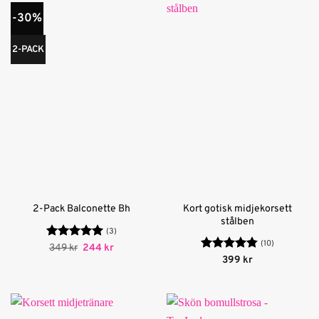
-30%
2-PACK
Kort gotisk midjekorsett
2-Pack Balconette Bh
stålben
(3)
(10)
Betygsatt
Det
5
Det
349
kr
244
kr
ursprungliga
nuvarande
av 5
Betygsatt
399
kr
priset
priset
4.8
av 5
var:
är:
349 kr.
244 kr.