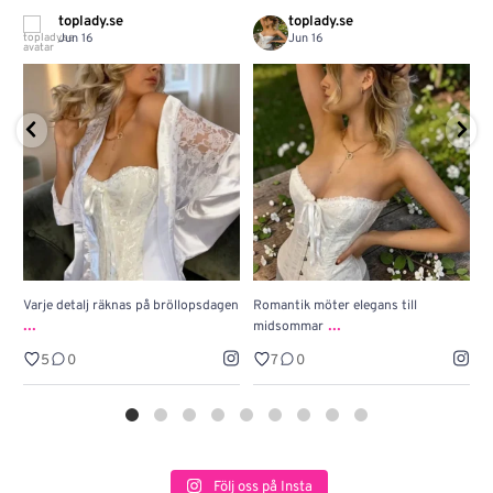
toplady.se
toplady.se
Jun 16
Jun 16
Varje detalj räknas på bröllopsdagen
Romantik möter elegans till
J
...
...
midsommar
w
5
0
7
0
Följ oss på Insta