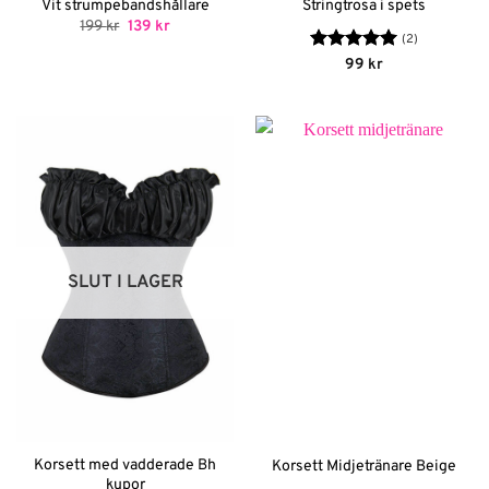
Vit strumpebandshållare
Stringtrosa i spets
Det
Det
199
kr
139
kr
ursprungliga
nuvarande
(2)
priset
priset
Betygsatt
5
99
kr
var:
är:
av 5
199 kr.
139 kr.
SLUT I LAGER
Korsett med vadderade Bh
Korsett Midjetränare Beige
kupor