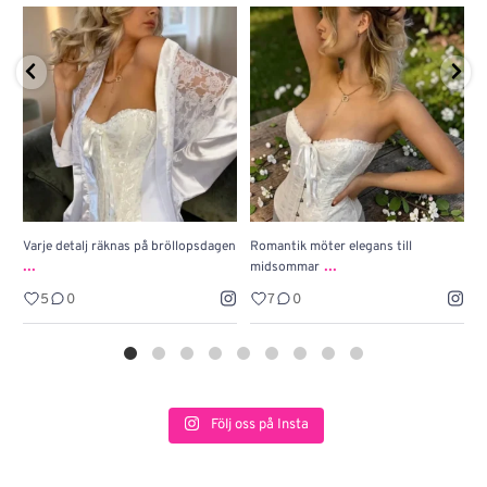
Varje detalj räknas på bröllopsdagen
Romantik möter elegans till
J
...
...
midsommar
w
5
0
7
0
Följ oss på Insta