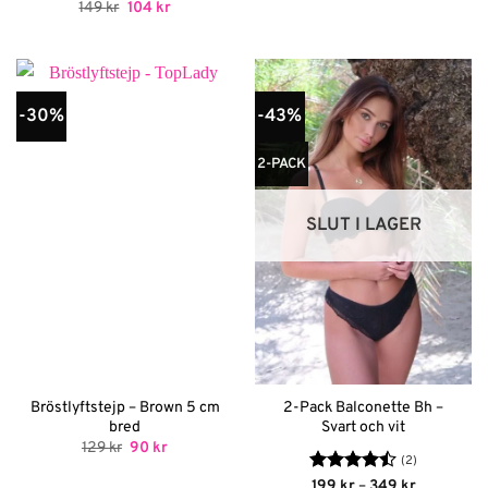
Det
Det
149
kr
104
kr
ursprungliga
nuvarande
priset
priset
var:
är:
149 kr.
104 kr.
-30%
-43%
2-PACK
SLUT I LAGER
Bröstlyftstejp – Brown 5 cm
2-Pack Balconette Bh –
bred
Svart och vit
Det
Det
129
kr
90
kr
ursprungliga
nuvarande
(2)
priset
priset
Betygsatt
Prisinterva
199
kr
–
349
kr