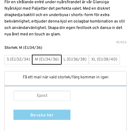
För en strålande entré under nyårsfirandet är vår Glansiga
Nyårskjol med Paljetter det perfekta valet. Med en diskret
dragkedja baktill och en underbyxa i shorts-form för extra
bekvämlighet, erbjuder denna kjol en oslagbar kombination av stil
och användarvänlighet. Skapa din egen festlook och dansa in det
nya året med en touch av glam.
RENSA
Alternative:
Storlek
:
M (EU34/36)
S (EU32/34)
M (EU34/36)
L (EU36/38)
XL (EU38/40)
Få ett mail när vald storlek/färg kommer in igen
Bevaka här