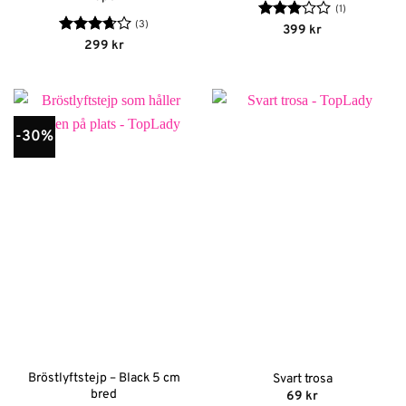
(1)
(3)
Betygsatt
399
kr
3
av 5
Betygsatt
299
kr
3.67
av
5
-30%
Bröstlyftstejp – Black 5 cm
Svart trosa
bred
69
kr