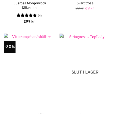
Ljusrosa Morgonrock
Svart trosa
Silkeslen
Det
Det
99
kr
69
kr
ursprungliga
nuvarande
priset
priset
(4)
var:
är:
Betygsatt
5
299
kr
99 kr.
69 kr.
av 5
-30%
SLUT I LAGER