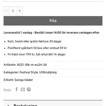
Glittrande Nyårskjol med Paljetter mängd
Köp
Leveranstid 1 vardag - Beställ innan 14:00 för leverans vardagen efter
Kort, Swish eller gratis faktura 30 dagar
PostNord spårbart till box eller ombud 59 kr
Fri frakt över 799 kr, full returrätt 14-dagar
Artikelnr:
8021-Blk-m-eu34-36
Kategorier:
Festival Style
,
Utförsäljning
Etikett:
Sexiga kläder
Dela: