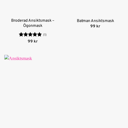
Broderad Ansiktsmask –
Batman Ansiktsmask
Ögonmask
99
kr
(1)
Betygsatt
5
99
kr
av 5