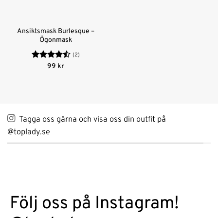
Ansiktsmask Burlesque –
Ögonmask
(2)
Betygsatt
99
kr
4.5
av 5
Tagga oss gärna och visa oss din outfit på
@toplady.se
Följ oss på Instagram!