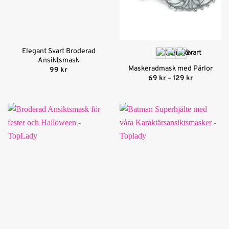
Elegant Svart Broderad
Ansiktsmask
Maskeradmask med Pärlor
99
kr
Prisinterval
69
kr
–
129
kr
69 kr
till
129 kr