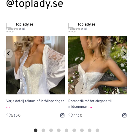
@toplady.se
toplady.se
toplady.se
Jun 16
Jun 16
Varje detalj räknas på bröllopsdagen
Romantik möter elegans till
J
...
...
midsommar
w
5
0
7
0