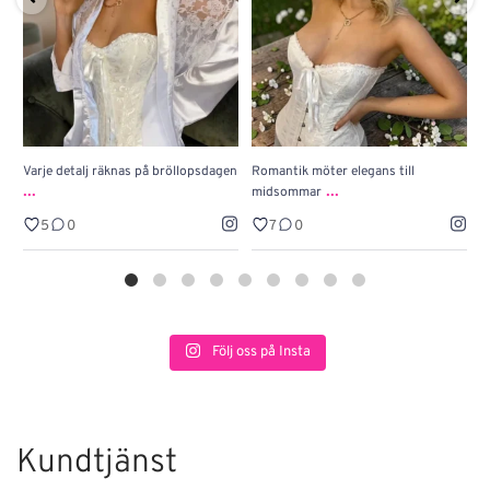
Varje detalj räknas på bröllopsdagen
Romantik möter elegans till
J
...
...
midsommar
w
5
0
7
0
Följ oss på Insta
Kundtjänst