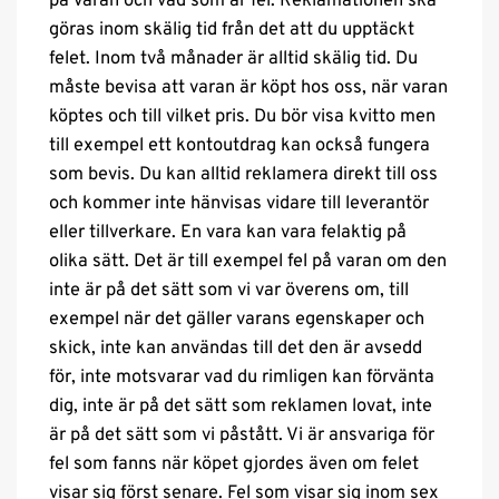
på varan och vad som är fel. Reklamationen ska
göras inom skälig tid från det att du upptäckt
felet. Inom två månader är alltid skälig tid. Du
måste bevisa att varan är köpt hos oss, när varan
köptes och till vilket pris. Du bör visa kvitto men
till exempel ett kontoutdrag kan också fungera
som bevis. Du kan alltid reklamera direkt till oss
och kommer inte hänvisas vidare till leverantör
eller tillverkare. En vara kan vara felaktig på
olika sätt. Det är till exempel fel på varan om den
inte är på det sätt som vi var överens om, till
exempel när det gäller varans egenskaper och
skick, inte kan användas till det den är avsedd
för, inte motsvarar vad du rimligen kan förvänta
dig, inte är på det sätt som reklamen lovat, inte
är på det sätt som vi påstått. Vi är ansvariga för
fel som fanns när köpet gjordes även om felet
visar sig först senare. Fel som visar sig inom sex