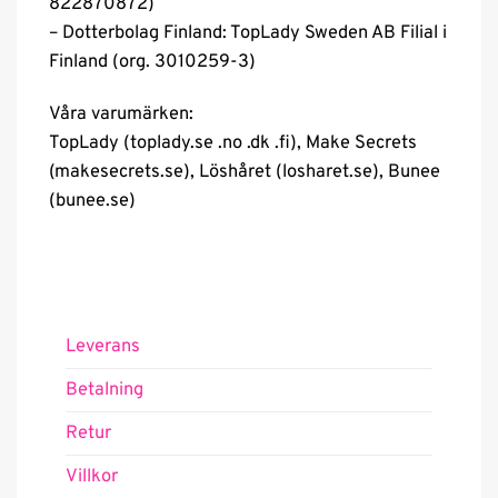
822870872)
– Dotterbolag Finland: TopLady Sweden AB Filial i
Finland (org. 3010259-3)
Våra varumärken:
TopLady (toplady.se .no .dk .fi), Make Secrets
(makesecrets.se), Löshåret (losharet.se), Bunee
(bunee.se)
Leverans
Betalning
Retur
Villkor