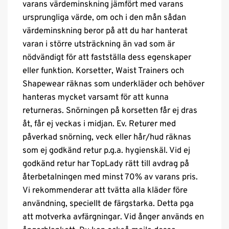
varans värdeminskning jämfört med varans
ursprungliga värde, om och i den mån sådan
värdeminskning beror på att du har hanterat
varan i större utsträckning än vad som är
nödvändigt för att fastställa dess egenskaper
eller funktion. Korsetter, Waist Trainers och
Shapewear räknas som underkläder och behöver
hanteras mycket varsamt för att kunna
returneras. Snörningen på korsetten får ej dras
åt, får ej veckas i midjan. Ev. Returer med
påverkad snörning, veck eller hår/hud räknas
som ej godkänd retur p.g.a. hygienskäl. Vid ej
godkänd retur har TopLady rätt till avdrag på
återbetalningen med minst 70% av varans pris.
Vi rekommenderar att tvätta alla kläder före
användning, speciellt de färgstarka. Detta pga
att motverka avfärgningar. Vid ånger används en