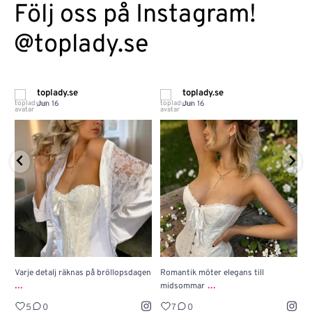
Följ oss på Instagram!
@toplady.se
toplady.se
toplady.se
Jun 16
Jun 16
Varje detalj räknas på bröllopsdagen
Romantik möter elegans till
J
...
...
midsommar
w
5
0
7
0