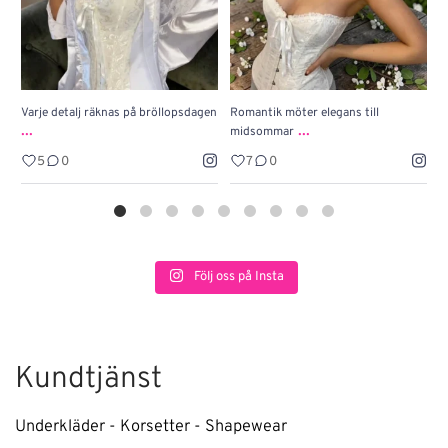
Varje detalj räknas på bröllopsdagen
Romantik möter elegans till
J
...
...
midsommar
w
5
0
7
0
Följ oss på Insta
Kundtjänst
Underkläder - Korsetter - Shapewear