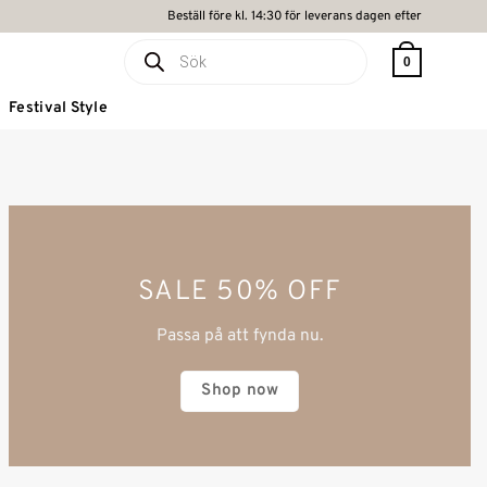
Beställ före kl. 14:30 för leverans dagen efter
Produktsökning
0
Festival Style
SALE 50% OFF
Passa på att fynda nu.
Shop now