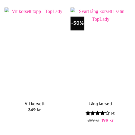
599 kr
-50%
Vit korsett
Lång korsett
349
kr
(4)
Betygsatt
Det
Det
399
kr
199
kr
ursprungliga
nuvarande
4
av 5
priset
priset
var:
är: