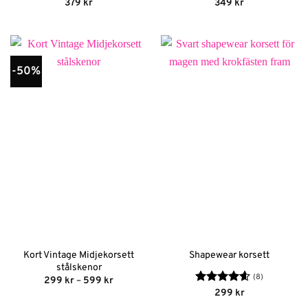
Betygsatt
Betygsatt
379
kr
349
kr
4.64
av 5
4.67
av 5
-50%
Kort Vintage Midjekorsett
Shapewear korsett
stålskenor
(8)
Prisintervall:
299
kr
–
599
kr
299 kr
Betygsatt
299
kr
till
4.63
av 5