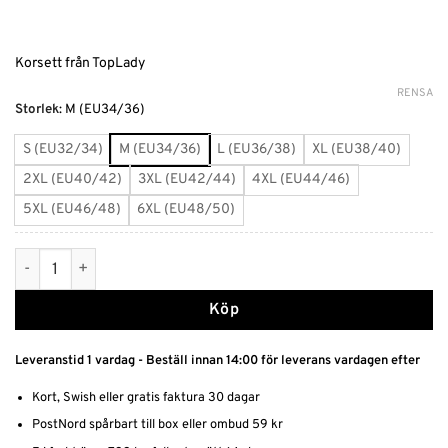
Korsett från TopLady
RENSA
Alternative:
Storlek
:
M (EU34/36)
S (EU32/34)
M (EU34/36)
L (EU36/38)
XL (EU38/40)
2XL (EU40/42)
3XL (EU42/44)
4XL (EU44/46)
5XL (EU46/48)
6XL (EU48/50)
Korsetter - Underbystkorsett Svart mängd
Köp
Leveranstid 1 vardag - Beställ innan 14:00 för leverans vardagen efter
Kort, Swish eller gratis faktura 30 dagar
PostNord spårbart till box eller ombud 59 kr