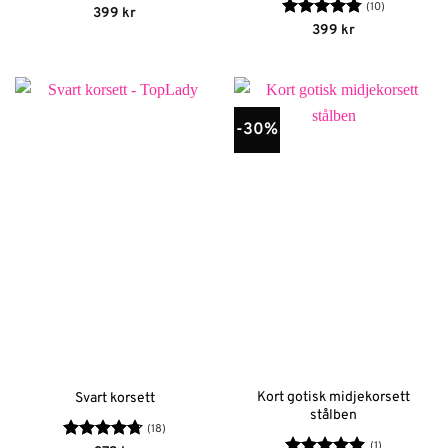
(10)
Betygsatt
399
kr
4
av 5
Betygsatt
399
kr
4.8
av 5
-30%
Kort gotisk midjekorsett
Svart korsett
stålben
(18)
(1)