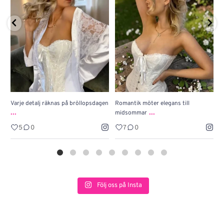
Varje detalj räknas på bröllopsdagen
Romantik möter elegans till
J
...
...
midsommar
w
5
0
7
0
Följ oss på Insta