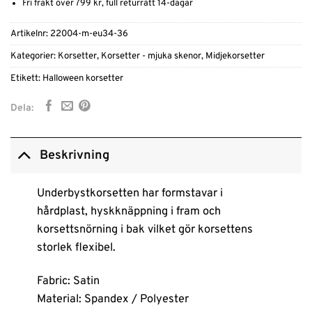
Fri frakt över 799 kr, full returrätt 14-dagar
Artikelnr:
22004-m-eu34-36
Kategorier:
Korsetter
,
Korsetter - mjuka skenor
,
Midjekorsetter
Etikett:
Halloween korsetter
Dela:
Beskrivning
Underbystkorsetten har formstavar i
hårdplast, hyskknäppning i fram och
korsettsnörning i bak vilket gör korsettens
storlek flexibel.
Fabric: Satin
Material: Spandex / Polyester