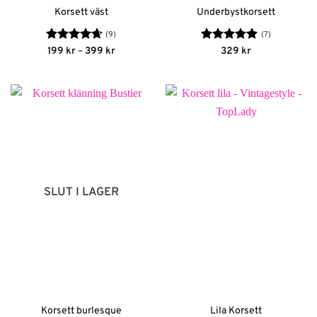
Korsett väst
Underbystkorsett
(9)
(7)
Betygsatt
Prisintervall:
Betygsatt
199
kr
–
399
kr
329
kr
199 kr
4.67
av 5
4.86
av 5
till
399 kr
SLUT I LAGER
Korsett burlesque
Lila Korsett