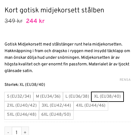
Kort gotisk midjekorsett stålben
Det
Det
349
kr
244
kr
ursprungliga
nuvarande
priset
priset
var:
är:
349 kr.
244 kr.
Gotisk Midjekorsett med stålstänger runt hela midjekorsetten.
Hakknäppning i fram och dragsko i ryggen med insydd täcklapp om
man önskar dölja hud under snörningen. Midjekorsetten är av
högsta kvalitet och ger enormt fin passform. Materialet är av tjockt
glänsade satin.
RENSA
Alternative:
Storlek
:
XL (EU38/40)
S (EU32/34)
M (EU34/36)
L (EU36/38)
XL (EU38/40)
2XL (EU40/42)
3XL (EU42/44)
4XL (EU44/46)
5XL (EU46/48)
6XL (EU48/50)
Kort gotisk midjekorsett stålben mängd