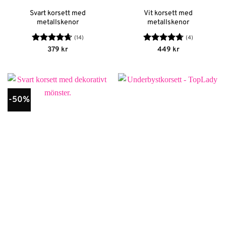
Svart korsett med
Vit korsett med
metallskenor
metallskenor
(14)
(4)
Betygsatt
Betygsatt
379
kr
449
kr
4.64
av 5
4.75
av 5
-50%