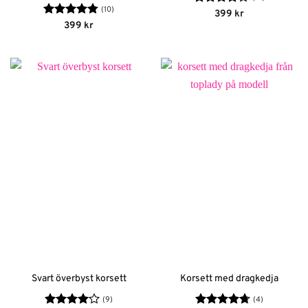
(10)
Betygsatt
399
kr
4.12
av
Betygsatt
399
kr
5
4.8
av 5
Svart överbyst korsett
Korsett med dragkedja
(9)
(4)