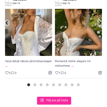
Jun 16
Jun 16
Varje detalj räknas på bröllopsdagen
Romantik möter elegans till
J
...
...
midsommar
w
5
0
7
0
Följ oss på Insta