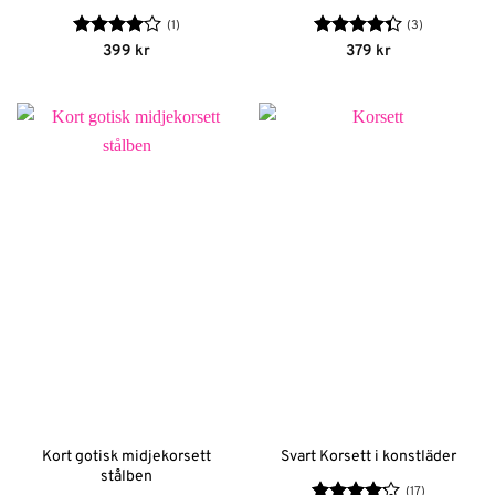
(1)
(3)
Betygsatt
Betygsatt
399
kr
379
kr
4
av 5
4.33
av 5
Kort gotisk midjekorsett
Svart Korsett i konstläder
stålben
(17)