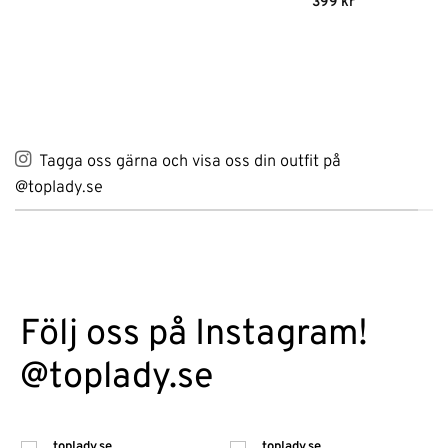
Betygsatt
5
399
kr
priset
priset
av 5
var:
är:
399 kr.
279 kr.
Tagga oss gärna och visa oss din outfit på
@toplady.se
Följ oss på Instagram!
@toplady.se
toplady.se
toplady.se