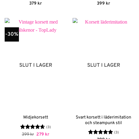
Betygsatt
Betygsatt
379
kr
399
kr
4.13
av
4.75
av 5
5
-30%
SLUT I LAGER
SLUT I LAGER
Svart korsett i läderimitation
Midjekorsett
och steampunk stil
(3)
(3)
Betygsatt
Det
Det
399
kr
279
kr
ursprungliga
nuvarande
4.67
av 5