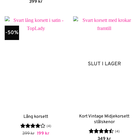
Betygsatt
399
kr
4.75
av 5
-50%
SLUT I LAGER
Kort Vintage Midjekorsett
Lång korsett
stålskenor
(4)
(4)
Betygsatt
Det
Det
399
kr
199
kr
ursprungliga
nuvarande
4
av 5
Betygsatt
349
kr