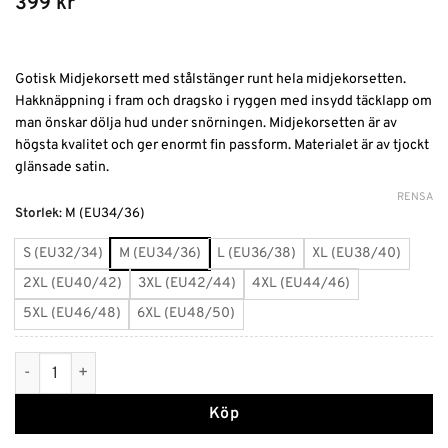
399
kr
Gotisk Midjekorsett med stålstänger runt hela midjekorsetten.
Hakknäppning i fram och dragsko i ryggen med insydd täcklapp om
man önskar dölja hud under snörningen. Midjekorsetten är av
högsta kvalitet och ger enormt fin passform. Materialet är av tjockt
glänsade satin.
RENSA
Alternative:
Storlek
:
M (EU34/36)
S (EU32/34)
M (EU34/36)
L (EU36/38)
XL (EU38/40)
2XL (EU40/42)
3XL (EU42/44)
4XL (EU44/46)
5XL (EU46/48)
6XL (EU48/50)
Kort gotisk midjekorsett stålben mängd
Köp