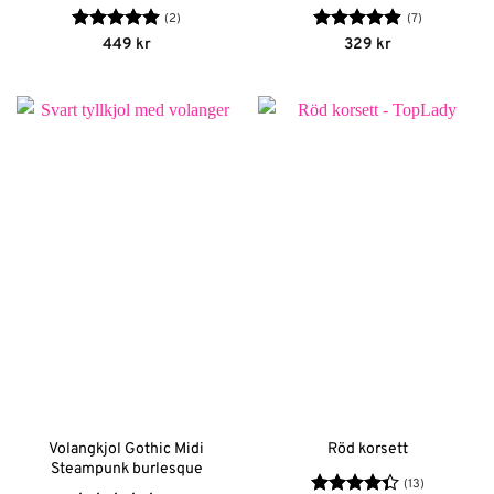
(2)
(7)
Betygsatt
5
Betygsatt
449
kr
329
kr
av 5
4.86
av 5
Volangkjol Gothic Midi
Röd korsett
Steampunk burlesque
(13)