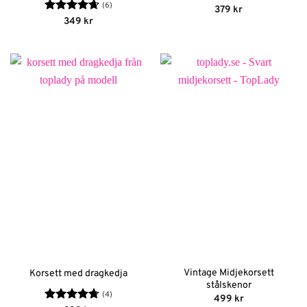
(6)
Betygsatt
379
kr
4.38
av 5
Betygsatt
349
kr
4.67
av 5
Vintage Midjekorsett
Korsett med dragkedja
stålskenor
(4)
499
kr