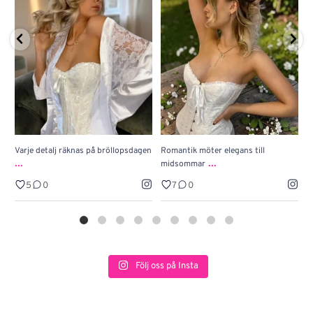
Varje detalj räknas på bröllopsdagen
Romantik möter elegans till
J
...
...
midsommar
w
5
0
7
0
Följ oss på Insta