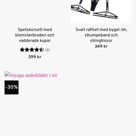
Spetskorsett med
Svart raffset med bygel-bh,
blomsterbroderi och
strumpeband och
vadderade kupor
stringtrosor
349
kr
(2)
Betygsatt
399
kr
4.5
av 5
-30%