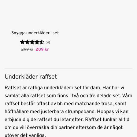
Snygga underkläder i set
(4)
Betygsatt
Det
Det
299
kr
209
kr
ursprungliga
nuvarande
4.5
av 5
priset
priset
var:
är:
299 kr.
209 kr.
Underkläder raffset
Raffset är raffiga underkläder i set för dam. Här har vi
samlat alla raffset som finns i två och tre delade set. Våra
raffset består oftast av bh med matchande trosa, samt
höfthållare med justerbara strumpeband. Hoppas vi kan
erbjuda dig de raffset du letar efter. Raffset funkar alltid
om du vill överraska din partner eftersom de är något
utöver det vanliga.