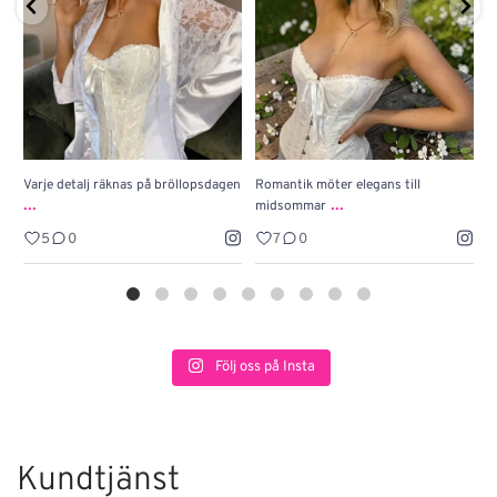
Varje detalj räknas på bröllopsdagen
Romantik möter elegans till
J
...
...
midsommar
w
5
0
7
0
Följ oss på Insta
Kundtjänst