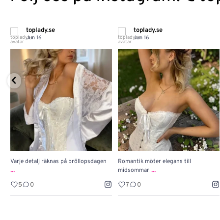
toplady.se
toplady.se
Jun 16
Jun 16
Varje detalj räknas på bröllopsdagen
Romantik möter elegans till
...
...
midsommar
5
0
7
0