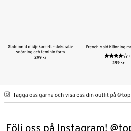
Statement midjekorsett – dekorativ
French Maid Klänning m
snörning och feminin form
(
299
kr
Betygsatt
299
kr
4
av 5
Tagga oss gärna och visa oss din outfit på @top
Följ oss på Instagram! @to