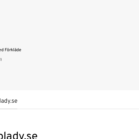
ed Förkläde
1)
lady.se
plady.se