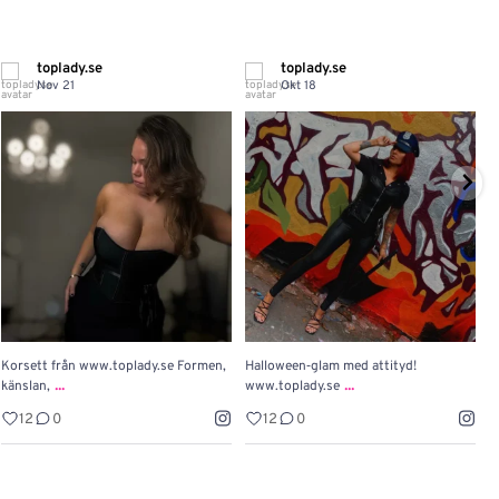
toplady.se
toplady.se
Nov 21
Okt 18
Korsett från www.toplady.se Formen,
Halloween‑glam med attityd!

...
...
känslan,
www.toplady.se
P
12
0
12
0