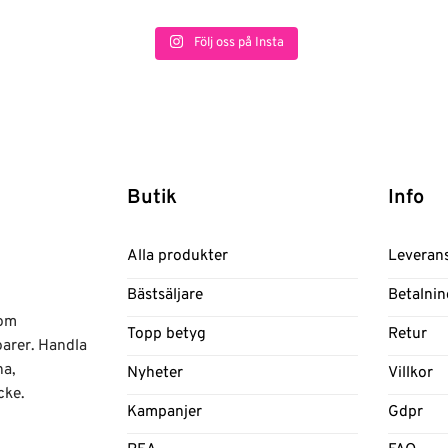
Följ oss på Insta
Butik
Info
Alla produkter
Leveran
Bästsäljare
Betalnin
nom
Topp betyg
Retur
oarer. Handla
na,
Nyheter
Villkor
cke.
Kampanjer
Gdpr