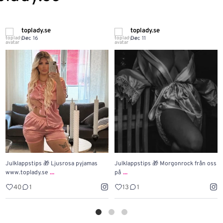
toplady.se
toplady.se
Dec 16
Dec 11
Julklappstips 🎁 Ljusrosa pyjamas
Julklappstips 🎁 Morgonrock från oss
...
...
www.toplady.se
på
40
1
13
1