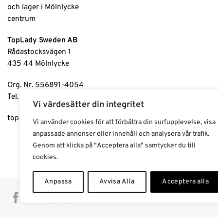
TopLady Sweden AB
Rådastocksvägen 1
435 44 Mölnlycke
Org. Nr. 556891-4054
Tel. 031-98 90 91
Vi värdesätter din integritet
toplady.se
|
toplady.no
|
toplady.dk
|
toplady.fi
Vi använder cookies för att förbättra din surfupplevelse, visa
anpassade annonser eller innehåll och analysera vår trafik.
Genom att klicka på "Acceptera alla" samtycker du till
cookies.
Anpassa
Avvisa Alla
Acceptera alla