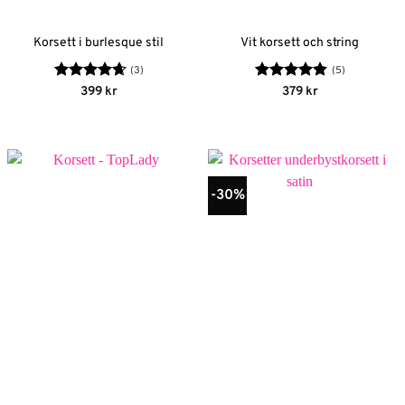
Korsett i burlesque stil
Vit korsett och string
(3)
(5)
ll:
Betygsatt
Betygsatt
399
kr
379
kr
4.67
av 5
4.8
av 5
-30%