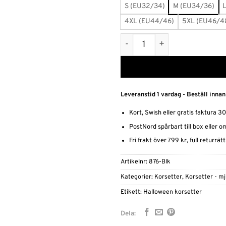
S (EU32/34)
M (EU34/36)
4XL (EU44/46)
5XL (EU46/4
PU Leather - Underbystkors
Leveranstid 1 vardag - Beställ innan
Kort, Swish eller gratis faktura 3
PostNord spårbart till box eller 
Fri frakt över 799 kr, full returrät
Artikelnr:
876-Blk
Kategorier:
Korsetter
,
Korsetter - m
Etikett:
Halloween korsetter
Dela: