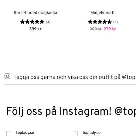
Korsett med dragkedja
Midjekorsett
(4)
(3)
Betygsatt
Betygsatt
Det
Det
399
kr
399
kr
279
kr
ursprungliga
nuvarande
4.75
av 5
4.67
av 5
priset
priset
var:
är:
399 kr.
279 kr.
Tagga oss gärna och visa oss din outfit på @top
Följ oss på Instagram! @to
toplady.se
toplady.se