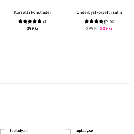
Korsett i konstläder
Underbystkorsett i satin
(5)
(6)
Betygsatt
Betygsatt
Det
Det
399
kr
299
kr
209
kr
ursprungliga
nuvarande
4.8
av 5
4.33
av 5
priset
priset
var:
är:
299 kr.
209 kr.
toplady.se
toplady.se