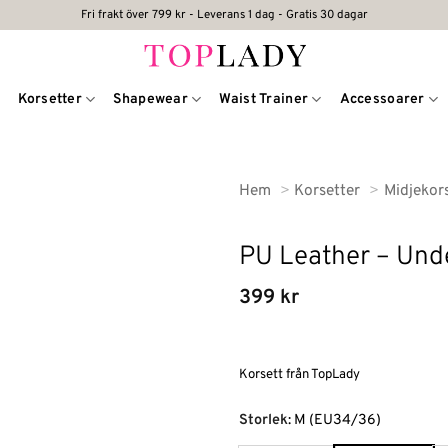
Fri frakt över 799 kr - Leverans 1 dag - Gratis 30 dagar
Korsetter
Shapewear
Waist Trainer
Accessoarer
Hem
Korsetter
Midjekor
PU Leather – Unde
399
kr
Korsett från TopLady
Alternative:
Storlek
:
M (EU34/36)