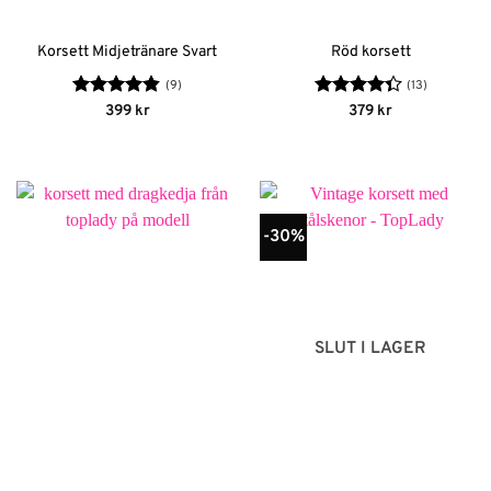
Korsett Midjetränare Svart
Röd korsett
(9)
(13)
Betygsatt
Betygsatt
399
kr
379
kr
4.78
av 5
4.38
av 5
-30%
SLUT I LAGER