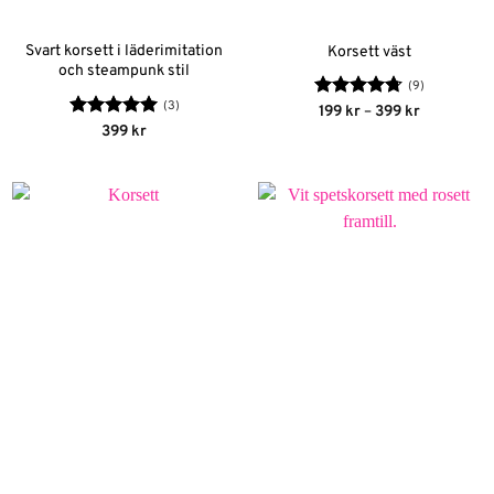
Svart korsett i läderimitation
Korsett väst
och steampunk stil
(9)
(3)
Betygsatt
Prisinterva
199
kr
–
399
kr
199 kr
4.67
av 5
Betygsatt
5
399
kr
till
av 5
399 kr