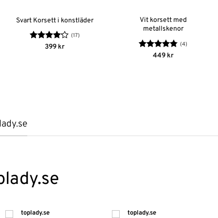
Vit korsett med
Svart Korsett i konstläder
metallskenor
(17)
(4)
Betygsatt
399
kr
4.12
av
Betygsatt
449
kr
5
4.75
av 5
lady.se
plady.se
toplady.se
toplady.se