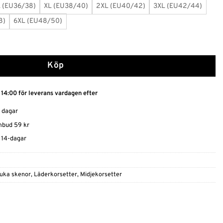
L (EU36/38)
XL (EU38/40)
2XL (EU40/42)
3XL (EU42/44)
8)
6XL (EU48/50)
ett i form av väst mängd
Köp
 14:00 för leverans vardagen efter
0 dagar
ombud 59 kr
t 14-dagar
juka skenor
,
Läderkorsetter
,
Midjekorsetter