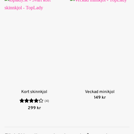
Kort skinnkjol
Veckad minikjol
149
kr
(4)
Betygsatt
299
kr
4.25
av 5