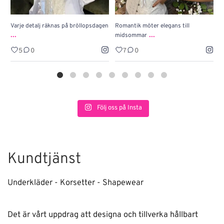
Varje detalj räknas på bröllopsdagen
Romantik möter elegans till
J
...
...
midsommar
w
5
0
7
0
Följ oss på Insta
Kundtjänst
Underkläder - Korsetter - Shapewear
Det är vårt uppdrag att designa och tillverka hållbart