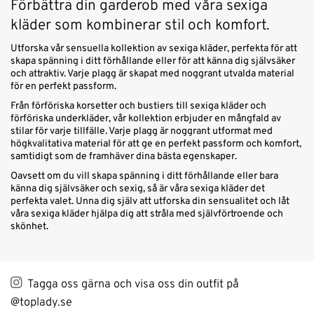
Förbättra din garderob med våra sexiga
kläder som kombinerar stil och komfort.
Utforska vår sensuella kollektion av sexiga kläder, perfekta för att
skapa spänning i ditt förhållande eller för att känna dig självsäker
och attraktiv. Varje plagg är skapat med noggrant utvalda material
för en perfekt passform.
Från förföriska korsetter och bustiers till sexiga kläder och
förföriska underkläder, vår kollektion erbjuder en mångfald av
stilar för varje tillfälle. Varje plagg är noggrant utformat med
högkvalitativa material för att ge en perfekt passform och komfort,
samtidigt som de framhäver dina bästa egenskaper.
Oavsett om du vill skapa spänning i ditt förhållande eller bara
känna dig självsäker och sexig, så är våra sexiga kläder det
perfekta valet. Unna dig själv att utforska din sensualitet och låt
våra sexiga kläder hjälpa dig att stråla med självförtroende och
skönhet.
Tagga oss gärna och visa oss din outfit på
@toplady.se