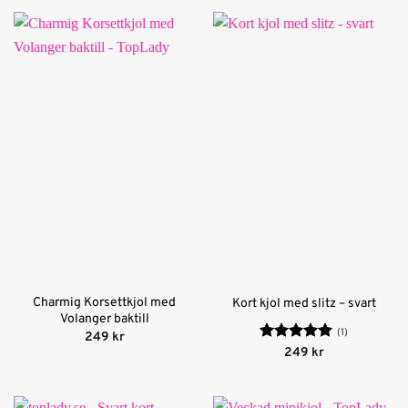
Charmig Korsettkjol med
Kort kjol med slitz – svart
Volanger baktill
(1)
249
kr
Betygsatt
5
249
kr
av 5