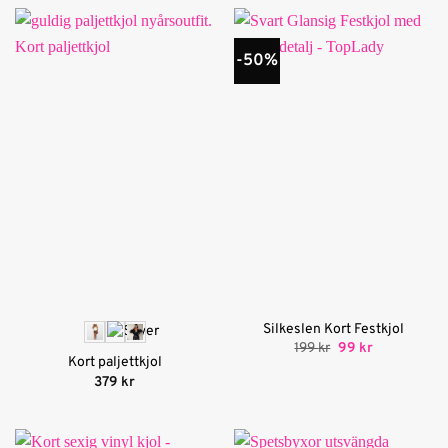
-50%
Silkeslen Kort Festkjol
Det
Det
199
kr
99
kr
ursprungliga
nuvarande
Kort paljettkjol
priset
priset
379
kr
var:
är:
199 kr.
99 kr.