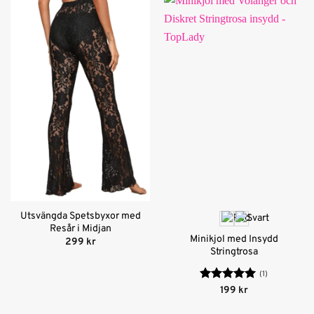
Utsvängda Spetsbyxor med
Resår i Midjan
Minikjol med Insydd
299
kr
Stringtrosa
(1)
Betygsatt
5
199
kr
av 5