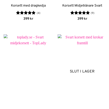
Korsett med dragkedja
Korsett Midjetränare Svart
(4)
(9)
Betygsatt
Betygsatt
399
kr
399
kr
4.75
av 5
4.78
av 5
SLUT I LAGER