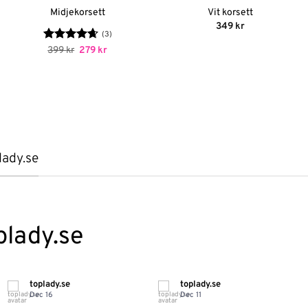
Midjekorsett
Vit korsett
349
kr
(3)
Betygsatt
Det
Det
399
kr
279
kr
ursprungliga
nuvarande
4.67
av 5
priset
priset
var:
är:
399 kr.
279 kr.
lady.se
plady.se
toplady.se
toplady.se
Dec 16
Dec 11