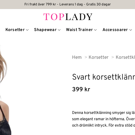
Fri frakt över 799 kr - Leverans 1 dag - Gratis 30 dagar
Korsetter
Shapewear
Waist Trainer
Accessoarer
Hem
Korsetter
Korsettk
Svart korsettklän
399
kr
Denna korsettklänning smyger sig lä
som elegant ramar in höfterna. Överd
och drömlikt intryck. För extra stöd