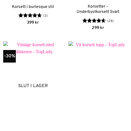
Korsetter –
Korsett i burlesque stil
Underbystkorsett Svart
(3)
(28)
Betygsatt
399
kr
4.67
av 5
Betygsatt
299
kr
4.56
av 5
-30%
SLUT I LAGER