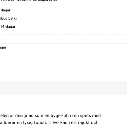
0 dagar
ombud 59 kr
t 14-dagar
ngar
delen är designad som en bygel-bh i ren spets med
dderar en lyxig touch. Tillverkad i ett mjukt och