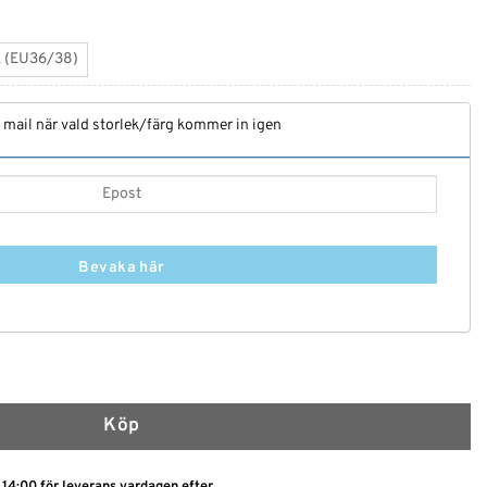
L (EU36/38)
t mail när vald storlek/färg kommer in igen
Bevaka här
spets och bygelbh mängd
Köp
 14:00 för leverans vardagen efter