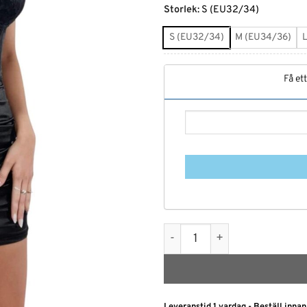
Alternative:
Storlek
:
S (EU32/34)
S (EU32/34)
M (EU34/36)
Få et
Svart korsettklänning med 
Leveranstid 1 vardag - Beställ innan