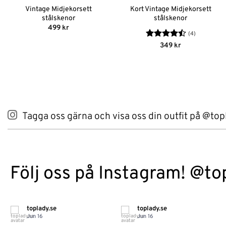
Vintage Midjekorsett
Kort Vintage Midjekorsett
stålskenor
stålskenor
499
kr
(4)
Betygsatt
349
kr
4.5
av 5
Tagga oss gärna och visa oss din outfit på @top
Följ oss på Instagram! @to
toplady.se
toplady.se
Jun 16
Jun 16