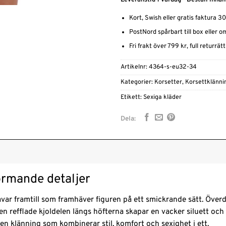
Kort, Swish eller gratis faktura 3
PostNord spårbart till box eller 
Fri frakt över 799 kr, full returrät
Artikelnr:
4364-s-eu32-34
Kategorier:
Korsetter
,
Korsettklänni
Etikett:
Sexiga kläder
Dela:
ormande detaljer
avar framtill som framhäver figuren på ett smickrande sätt. Över
 refflade kjoldelen längs höfterna skapar en vacker siluett och a
 en klänning som kombinerar stil, komfort och sexighet i ett.