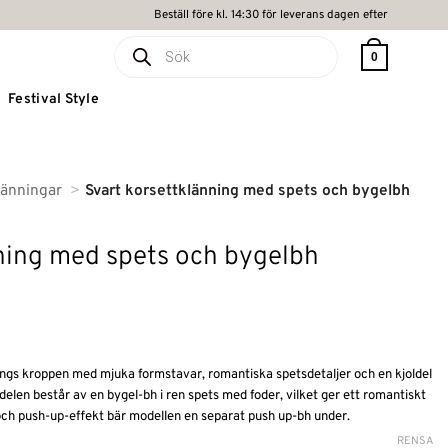
Beställ före kl. 14:30 för leverans dagen efter
Produktsökning
0
Festival Style
länningar
Svart korsettklänning med spets och bygelbh
ning med spets och bygelbh
ngs kroppen med mjuka formstavar, romantiska spetsdetaljer och en kjoldel
elen består av en bygel-bh i ren spets med foder, vilket ger ett romantiskt
 och push-up-effekt bär modellen en separat push up-bh under.
RENSA