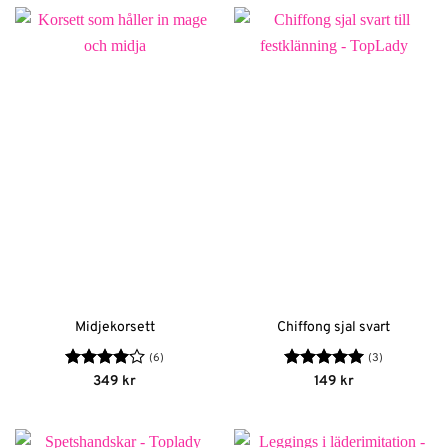
Midjekorsett
Chiffong sjal svart
(6)
(3)
Betygsatt
Betygsatt
5
349
kr
149
kr
4
av 5
av 5