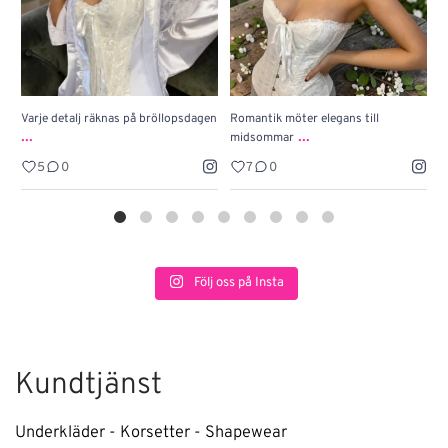
Varje detalj räknas på bröllopsdagen
Romantik möter elegans till
J
...
...
midsommar
w
5
0
7
0
Följ oss på Insta
Kundtjänst
Underkläder - Korsetter - Shapewear