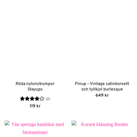
Röda nylonstrumpor
Pinup – Vintage satinkorsett
Stayups
och tyllkjol burlesque
649
kr
(2)
Betygsatt
119
kr
4
av 5