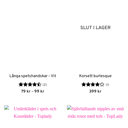
SLUT I LAGER
Långa spetshandskar – Vit
Korsett burlesque
(2)
(1)
Betygsatt
Prisintervall:
Betygsatt
79
kr
–
99
kr
399
kr
79 kr
4.5
av 5
4
av 5
till
99 kr