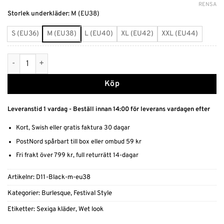
RENSA
Alternative:
Storlek underkläder
:
M (EU38)
S (EU36)
M (EU38)
L (EU40)
XL (EU42)
XXL (EU44)
Kort kjol med slitz - svart mängd
Köp
Leveranstid 1 vardag - Beställ innan 14:00 för leverans vardagen efter
Kort, Swish eller gratis faktura 30 dagar
PostNord spårbart till box eller ombud 59 kr
Fri frakt över 799 kr, full returrätt 14-dagar
Artikelnr:
D11-Black-m-eu38
Kategorier:
Burlesque
,
Festival Style
Etiketter:
Sexiga kläder
,
Wet look