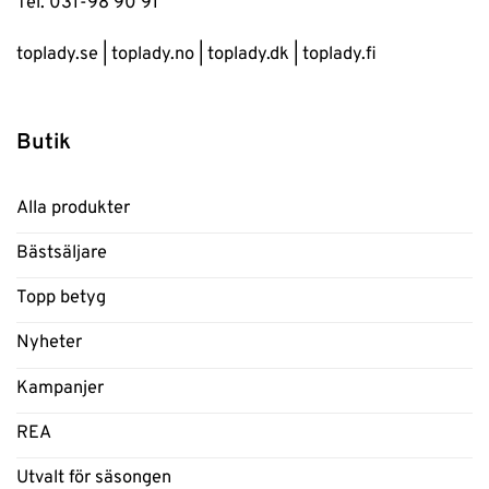
Tel. 031-98 90 91
toplady.se
|
toplady.no
|
toplady.dk
|
toplady.fi
Butik
Alla produkter
Bästsäljare
Topp betyg
Nyheter
Kampanjer
REA
Utvalt för säsongen