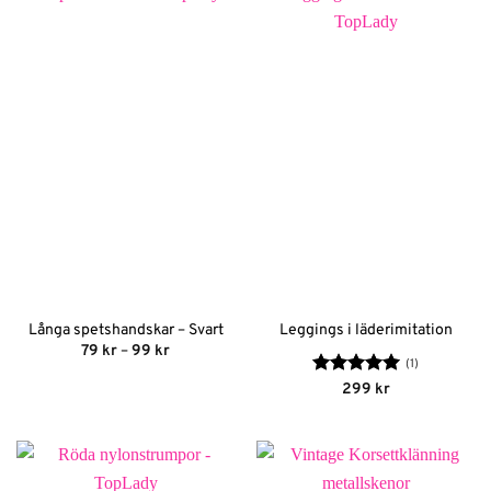
Långa spetshandskar – Svart
Leggings i läderimitation
Prisintervall:
79
kr
–
99
kr
79 kr
(1)
till
Betygsatt
5
299
kr
99 kr
av 5