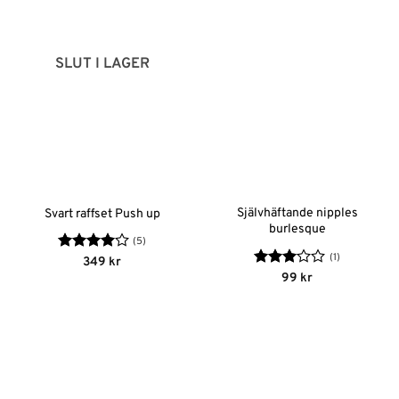
SLUT I LAGER
Självhäftande nipples
Svart raffset Push up
burlesque
(5)
(1)
Betygsatt
349
kr
4
av 5
Betygsatt
99
kr
3
av 5