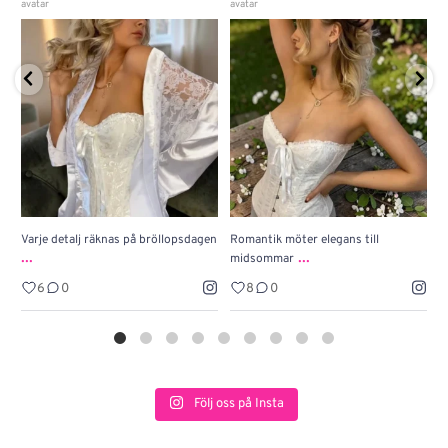
Varje detalj räknas på bröllopsdagen
Romantik möter elegans till
J
...
...
midsommar
w
6
0
8
0
Följ oss på Insta