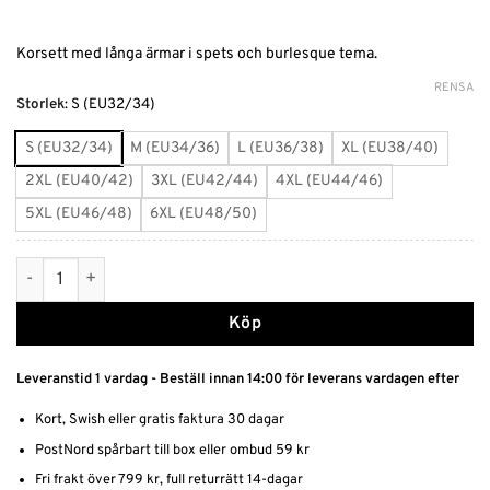
Korsett med långa ärmar i spets och burlesque tema.
RENSA
Alternative:
Storlek
:
S (EU32/34)
S (EU32/34)
M (EU34/36)
L (EU36/38)
XL (EU38/40)
2XL (EU40/42)
3XL (EU42/44)
4XL (EU44/46)
5XL (EU46/48)
6XL (EU48/50)
Korsett i burlesque stil mängd
Köp
Leveranstid 1 vardag - Beställ innan 14:00 för leverans vardagen efter
Kort, Swish eller gratis faktura 30 dagar
PostNord spårbart till box eller ombud 59 kr
Fri frakt över 799 kr, full returrätt 14-dagar