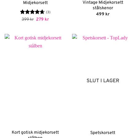
Vintage Midjekorsett
Midjekorsett
stålskenor
(3)
499
kr
Betygsatt
Det
Det
399
kr
279
kr
ursprungliga
nuvarande
4.67
av 5
priset
priset
var:
är:
399 kr.
279 kr.
SLUT I LAGER
Kort gotisk midjekorsett
Spetskorsett