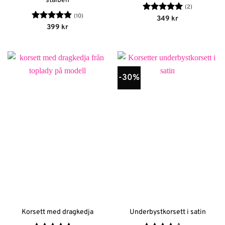
stålben
(2)
(10)
Betygsatt
5
349
kr
av 5
Betygsatt
399
kr
4.8
av 5
-30%
Korsett med dragkedja
Underbystkorsett i satin