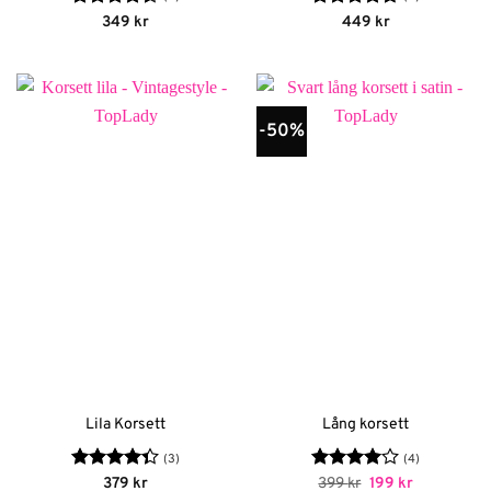
Betygsatt
Betygsatt
349
kr
449
kr
4.5
av 5
4.75
av 5
-50%
Lila Korsett
Lång korsett
(3)
(4)
Betygsatt
Betygsatt
Det
Det
379
kr
399
kr
199
kr