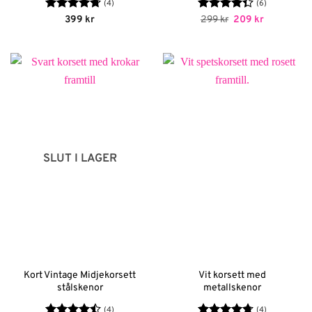
(4)
(6)
Betygsatt
Betygsatt
Det
Det
399
kr
299
kr
209
kr
ursprungliga
nuvarande
4.75
av 5
4.33
av 5
priset
priset
var:
är:
299 kr.
209 kr.
SLUT I LAGER
Kort Vintage Midjekorsett
Vit korsett med
stålskenor
metallskenor
(4)
(4)