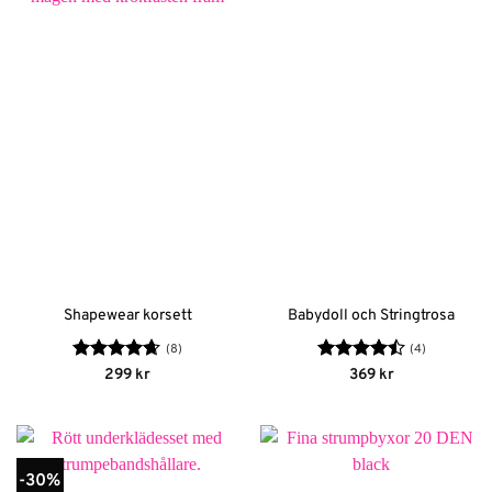
Shapewear korsett
Babydoll och Stringtrosa
(8)
(4)
Betygsatt
Betygsatt
299
kr
369
kr
4.63
av 5
4.5
av 5
-30%