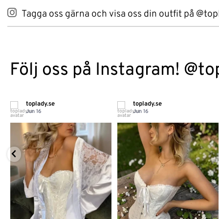
Tagga oss gärna och visa oss din outfit på @top
Följ oss på Instagram! @to
toplady.se
toplady.se
Jun 16
Jun 16