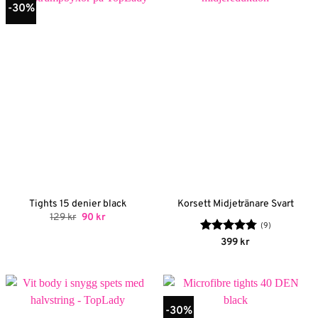
-30%
Tights 15 denier black
Korsett Midjetränare Svart
Det
Det
129
kr
90
kr
ursprungliga
nuvarande
(9)
priset
priset
Betygsatt
399
kr
var:
är:
4.78
av 5
129 kr.
90 kr.
-30%