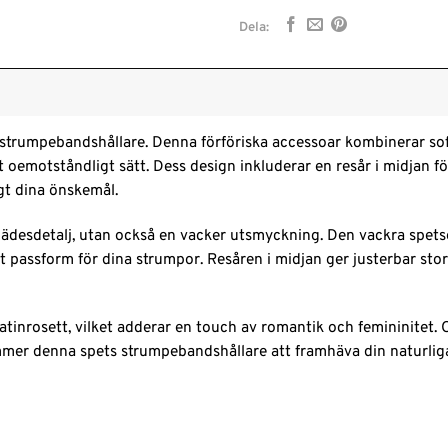
Dela:
ts strumpebandshållare. Denna förföriska accessoar kombinerar s
ett oemotståndligt sätt. Dess design inkluderar en resår i midja
igt dina önskemål.
ädesdetalj, utan också en vacker utsmyckning. Den vackra spetse
kt passform för dina strumpor. Resåren i midjan ger justerbar sto
atinrosett, vilket adderar en touch av romantik och femininitet.
ommer denna spets strumpebandshållare att framhäva din naturliga