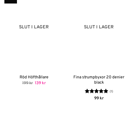
SLUT I LAGER
SLUT I LAGER
Fina strumpbyxor 20 denier
Röd Höfthållare
black
Det
Det
199
kr
139
kr
ursprungliga
nuvarande
priset
priset
(1)
var:
är:
199 kr.
139 kr.
Betygsatt
5
99
kr
av 5