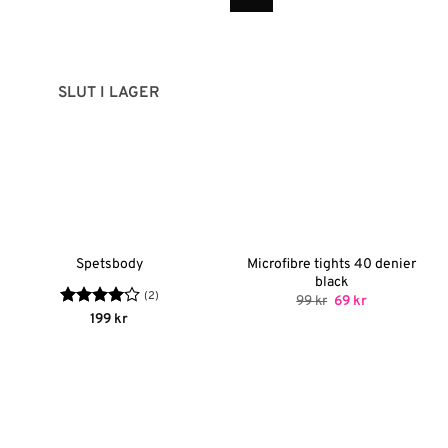
SLUT I LAGER
Microfibre tights 40 denier
Spetsbody
black
(2)
Det
Det
99
kr
69
kr
ursprungliga
nuvarande
Betygsatt
199
kr
priset
priset
4
av 5
var:
är:
99 kr.
69 kr.