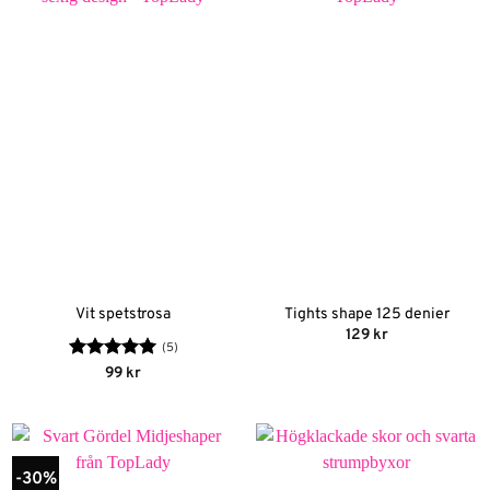
Vit spetstrosa
Tights shape 125 denier
129
kr
(5)
Betygsatt
5
99
kr
av 5
-30%