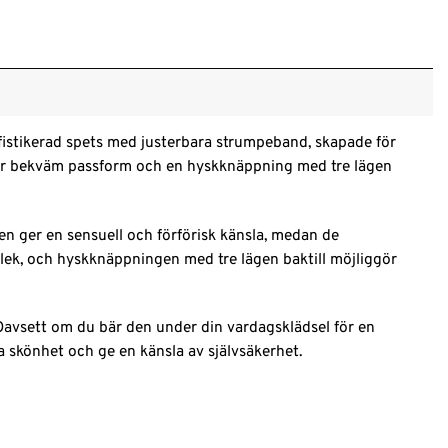
ofistikerad spets med justerbara strumpeband, skapade för
n för bekväm passform och en hyskknäppning med tre lägen
n ger en sensuell och förförisk känsla, medan de
rlek, och hyskknäppningen med tre lägen baktill möjliggör
 Oavsett om du bär den under din vardagsklädsel för en
 skönhet och ge en känsla av självsäkerhet.