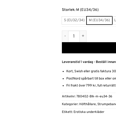
Alternative:
Storlek
:
M (EU34/36)
S (EU32/34)
M (EU34/36)
Strumpebands hållare med 
Leveranstid 1 vardag - Beställ innan
Kort, Swish eller gratis faktura 3
PostNord spårbart till box eller 
Fri frakt över 799 kr, full returrät
Artikelnr:
780402-Blk-m-eu34-36
Kategorier:
Höfthållare
,
Strumpeband
Etikett:
Erotiska underkläder