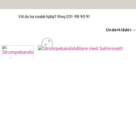
Skip
to
Vill du ha snabb hjälp? Ring 031-98 90 91
content
Underkläder