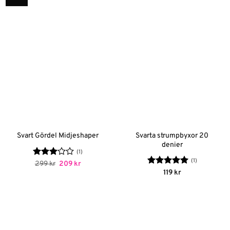
Svarta strumpbyxor 20
Svart Gördel Midjeshaper
denier
(1)
(1)
Betygsatt
Det
Det
299
kr
209
kr
ursprungliga
nuvarande
3
av 5
Betygsatt
5
119
kr
priset
priset
av 5
var:
är:
299 kr.
209 kr.