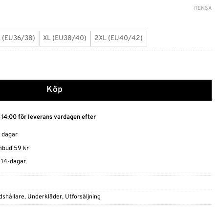
RENSA
L (EU36/38)
XL (EU38/40)
2XL (EU40/42)
Satinrosett mängd
Köp
 14:00 för leverans vardagen efter
0 dagar
ombud 59 kr
t 14-dagar
shållare
,
Underkläder
,
Utförsäljning