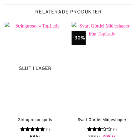
RELATERADE PRODUKTER
-30%
SLUT I LAGER
Stringtrosor spets
Svart Gördel Midjeshaper
(1)
(1)
Betygsatt
5
Betygsatt
Det
Det
69
kr
299
kr
209
kr