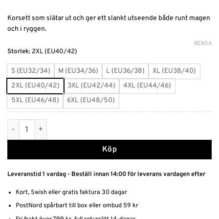
Korsett som slätar ut och ger ett slankt utseende både runt magen
och i ryggen.
RENSA
Alternative:
Storlek
:
2XL (EU40/42)
S (EU32/34)
M (EU34/36)
L (EU36/38)
XL (EU38/40)
2XL (EU40/42)
3XL (EU42/44)
4XL (EU44/46)
5XL (EU46/48)
6XL (EU48/50)
Korsett Midjetränare Svart mängd
Köp
Leveranstid 1 vardag - Beställ innan 14:00 för leverans vardagen efter
Kort, Swish eller gratis faktura 30 dagar
PostNord spårbart till box eller ombud 59 kr