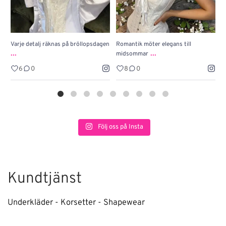
Varje detalj räknas på bröllopsdagen
Romantik möter elegans till
J
...
...
midsommar
w
6
0
8
0
Följ oss på Insta
Kundtjänst
Underkläder - Korsetter - Shapewear