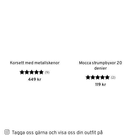
Mocca strumpbyxor 20
Korsett med metallskenor
denier
(9)
(2)
Betygsatt
449
kr
4.78
av 5
Betygsatt
5
119
kr
av 5
Tagga oss gärna och visa oss din outfit på