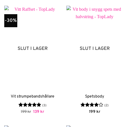
-30%
SLUT I LAGER
SLUT I LAGER
Vit strumpebandshållare
Spetsbody
(3)
(2)
Betygsatt
Det
5
Det
Betygsatt
199
kr
139
kr
199
kr
ursprungliga
nuvarande
av 5
4
av 5
priset
priset
var:
är: