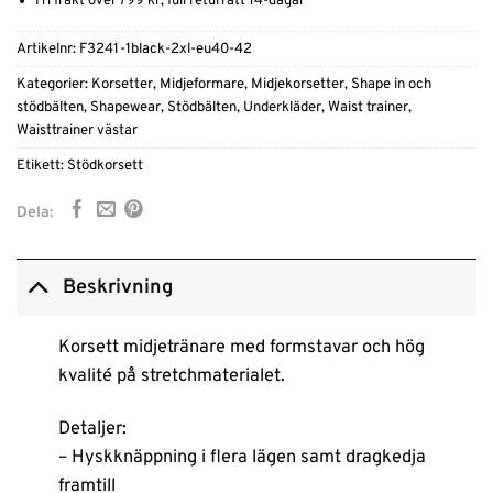
Fri frakt över 799 kr, full returrätt 14-dagar
Artikelnr:
F3241-1black-2xl-eu40-42
Kategorier:
Korsetter
,
Midjeformare
,
Midjekorsetter
,
Shape in och
stödbälten
,
Shapewear
,
Stödbälten
,
Underkläder
,
Waist trainer
,
Waisttrainer västar
Etikett:
Stödkorsett
Dela:
Beskrivning
Korsett midjetränare med formstavar och hög
kvalité på stretchmaterialet.
Detaljer:
– Hyskknäppning i flera lägen samt dragkedja
framtill