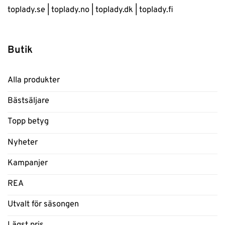
toplady.se
|
toplady.no
|
toplady.dk
|
toplady.fi
Butik
Alla produkter
Bästsäljare
Topp betyg
Nyheter
Kampanjer
REA
Utvalt för säsongen
Lägst pris