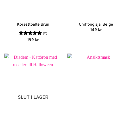
Korsettbälte Brun
Chiffong sjal Beige
149
kr
(2)
Betygsatt
5
199
kr
av 5
SLUT I LAGER