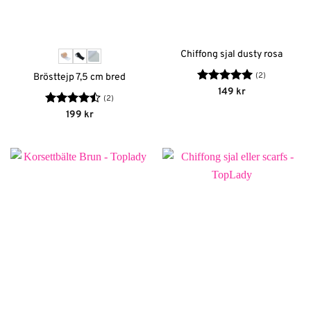
Chiffong sjal dusty rosa
(2)
Brösttejp 7,5 cm bred
Betygsatt
5
149
kr
(2)
av 5
Betygsatt
199
kr
4.5
av 5