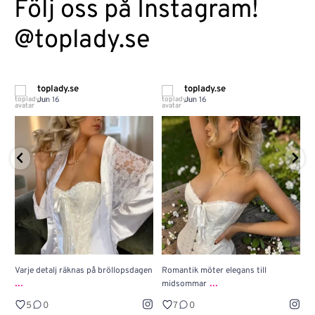
Följ oss på Instagram!
@toplady.se
toplady.se
toplady.se
Jun 16
Jun 16
Varje detalj räknas på bröllopsdagen
Romantik möter elegans till
J
...
...
midsommar
w
5
0
7
0