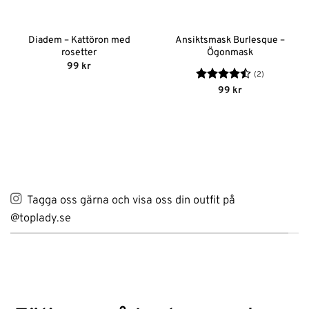
Diadem – Kattöron med
Ansiktsmask Burlesque –
rosetter
Ögonmask
99
kr
(2)
Betygsatt
99
kr
4.5
av 5
Tagga oss gärna och visa oss din outfit på
@toplady.se