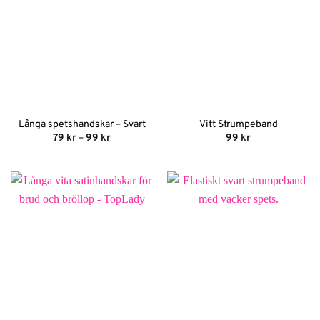
Långa spetshandskar – Svart
Vitt Strumpeband
Prisintervall:
79
kr
–
99
kr
99
kr
79 kr
till
99 kr