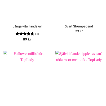
Långa vita handskar
Svart Strumpeband
99
kr
(4)
Betygsatt
89
kr
4.75
av 5