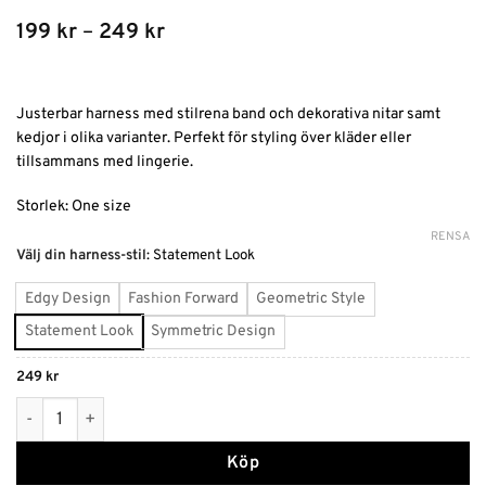
Prisintervall:
199
kr
–
249
kr
199 kr
till
249 kr
Justerbar harness med stilrena band och dekorativa nitar samt
kedjor i olika varianter. Perfekt för styling över kläder eller
tillsammans med lingerie.
Storlek: One size
RENSA
Alternative:
Välj din harness-stil
:
Statement Look
Edgy Design
Fashion Forward
Geometric Style
Statement Look
Symmetric Design
249
kr
Justerbar Waist Harness Sele med Band och Nitar mängd
Köp