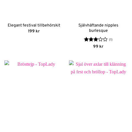
Självhäftande nipples
Elegant festival tillbehörskit
burlesque
199
kr
(1)
Betygsatt
99
kr
3
av 5