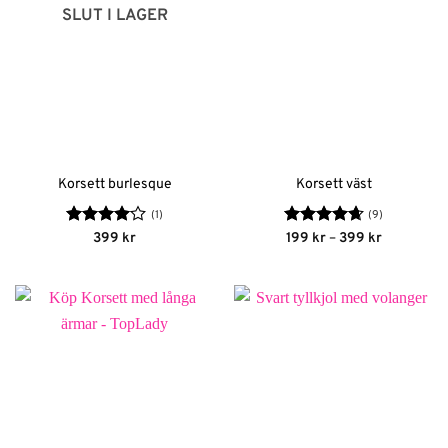
SLUT I LAGER
Korsett burlesque
Korsett väst
(1)
(9)
Betygsatt
Betygsatt
Prisinterva
399
kr
199
kr
–
399
kr
199 kr
4
av 5
4.67
av 5
till
399 kr