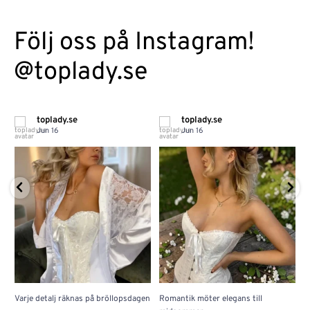
Följ oss på Instagram!
@toplady.se
toplady.se
toplady.se
Jun 16
Jun 16
Varje detalj räknas på bröllopsdagen
Romantik möter elegans till
J