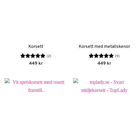
Korsett
Korsett med metallskenor
(2)
(9)
Betygsatt
5
Betygsatt
449
kr
449
kr
av 5
4.78
av 5