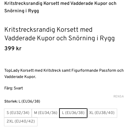
Kritstrecksrandig Korsett med Vadderade Kupor och
Snörning i Rygg
Kritstrecksrandig Korsett med
Vadderade Kupor och Snörning i Rygg
399
kr
TopLady Korsett med Kritstreck samt Figurformande Passform och
Vadderade Kupor.
Färg: Svart
RENSA
Alternative:
Storlek
:
L (EU36/38)
S (EU32/34)
M (EU34/36)
L (EU36/38)
XL (EU38/40)
2XL (EU40/42)