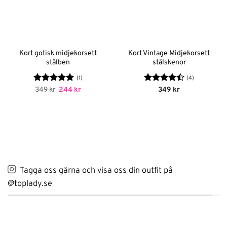
Kort gotisk midjekorsett
Kort Vintage Midjekorsett
stålben
stålskenor
(1)
(4)
Betygsatt
Det
5
Det
Betygsatt
349
kr
244
kr
349
kr
ursprungliga
nuvarande
av 5
4.5
av 5
priset
priset
var:
är:
349 kr.
244 kr.
Tagga oss gärna och visa oss din outfit på
@toplady.se