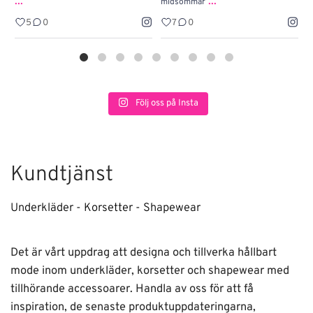
...
...
midsommar
w
5
0
7
0
Följ oss på Insta
Kundtjänst
Underkläder - Korsetter - Shapewear
Det är vårt uppdrag att designa och tillverka hållbart
mode inom underkläder, korsetter och shapewear med
tillhörande accessoarer. Handla av oss för att få
inspiration, de senaste produktuppdateringarna,