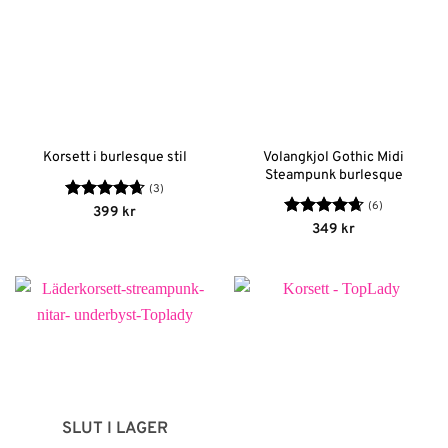
Volangkjol Gothic Midi
Korsett i burlesque stil
Steampunk burlesque
(3)
(6)
Betygsatt
399
kr
4.67
av 5
Betygsatt
349
kr
4.67
av 5
SLUT I LAGER