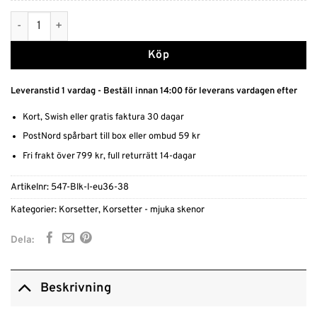
Kritstrecksrandig Korsett med Vadderade Kupor och Snörning 
Köp
Leveranstid 1 vardag - Beställ innan 14:00 för leverans vardagen efter
Kort, Swish eller gratis faktura 30 dagar
PostNord spårbart till box eller ombud 59 kr
Fri frakt över 799 kr, full returrätt 14-dagar
Artikelnr:
547-Blk-l-eu36-38
Kategorier:
Korsetter
,
Korsetter - mjuka skenor
Dela:
Beskrivning