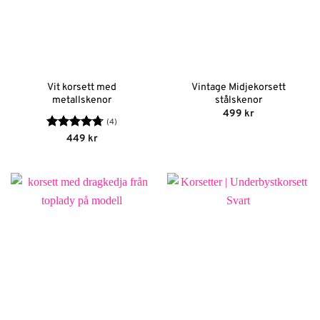
Vit korsett med
Vintage Midjekorsett
metallskenor
stålskenor
499
kr
(4)
Betygsatt
449
kr
4.75
av 5