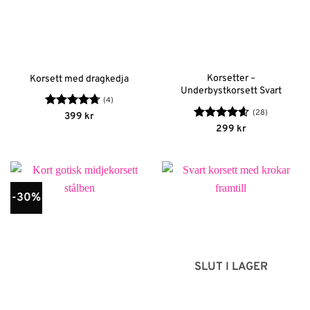
Korsetter –
Korsett med dragkedja
Underbystkorsett Svart
(4)
(28)
Betygsatt
399
kr
4.75
av 5
Betygsatt
299
kr
4.56
av 5
-30%
SLUT I LAGER