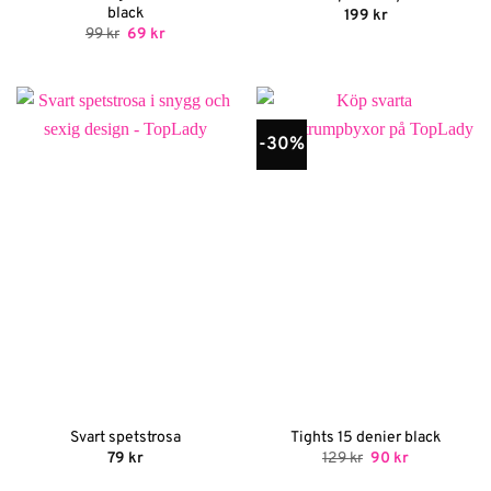
black
199
kr
Det
Det
99
kr
69
kr
ursprungliga
nuvarande
priset
priset
var:
är:
99 kr.
69 kr.
-30%
Svart spetstrosa
Tights 15 denier black
Det
Det
79
kr
129
kr
90
kr
ursprungliga
nuvarande
priset
priset