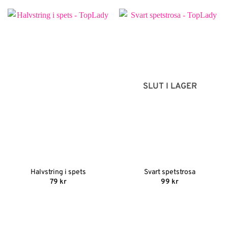
var:
är:
129 kr.
90 kr.
SLUT I LAGER
Halvstring i spets
Svart spetstrosa
79
kr
99
kr