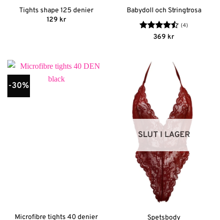
Tights shape 125 denier
Babydoll och Stringtrosa
129
kr
(4)
Betygsatt
369
kr
4.5
av 5
-30%
SLUT I LAGER
Microfibre tights 40 denier
Spetsbody