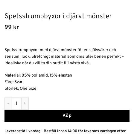
Spetsstrumpbyxor i djärvt mönster
99
kr
Spetsstrumpbyxor med djärvt mönster för en självsäker och
sensuell look. Stretchigt material som omsluter benen perfekt –
idealiska när du vill ta din outfit till nästa nivå.
Material: 85% poliamid, 15% elastan
Färg: Svart
Storlek: One Size
Spetsstrumpbyxor i djärvt mönster mängd
Alternative:
Köp
Leveranstid 1 vardag - Beställ innan 14:00 för leverans vardagen efter