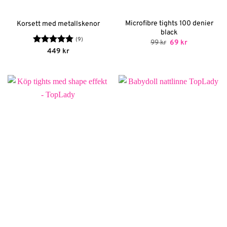
Microfibre tights 100 denier
Korsett med metallskenor
black
(9)
Det
Det
99
kr
69
kr
ursprungliga
nuvarande
Betygsatt
449
kr
priset
priset
4.78
av 5
var:
är:
99 kr.
69 kr.