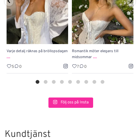
Varje detalj räknas på bröllopsdagen
Romantik möter elegans till
J
...
...
midsommar
w
5
0
7
0
Följ oss på Insta
Kundtjänst