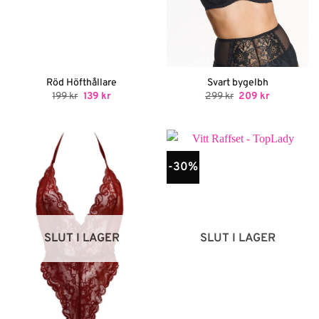
Röd Höfthållare
Svart bygelbh
Det
Det
Det
Det
199
kr
139
kr
299
kr
209
kr
ursprungliga
nuvarande
ursprungliga
nuvarande
priset
priset
priset
priset
var:
är:
var:
är:
199 kr.
139 kr.
299 kr.
209 kr.
-30%
SLUT I LAGER
SLUT I LAGER