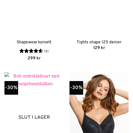
Shapewear korsett
Tights shape 125 denier
129
kr
(8)
Betygsatt
299
kr
4.63
av 5
-30%
-30%
SLUT I LAGER