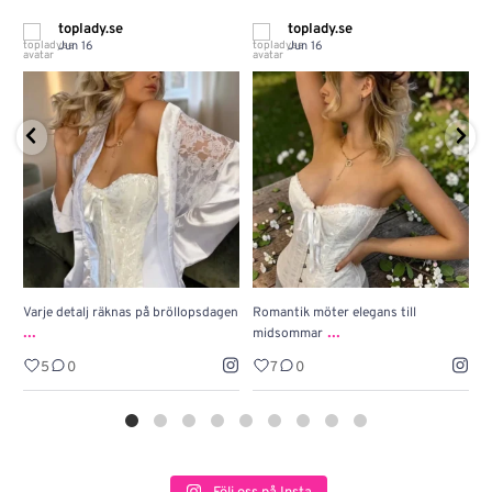
toplady.se
toplady.se
Jun 16
Jun 16
Varje detalj räknas på bröllopsdagen
Romantik möter elegans till
J
...
...
midsommar
w
5
0
7
0