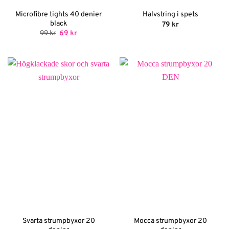
Microfibre tights 40 denier
Halvstring i spets
black
79
kr
Det
Det
99
kr
69
kr
ursprungliga
nuvarande
priset
priset
var:
är:
99 kr.
69 kr.
Svarta strumpbyxor 20
Mocca strumpbyxor 20