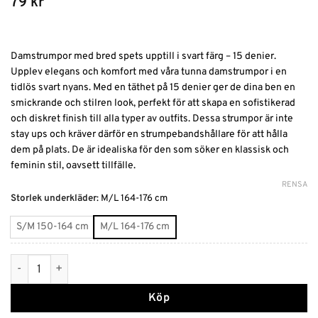
79
kr
Damstrumpor med bred spets upptill i svart färg – 15 denier.
Upplev elegans och komfort med våra tunna damstrumpor i en
tidlös svart nyans. Med en täthet på 15 denier ger de dina ben en
smickrande och stilren look, perfekt för att skapa en sofistikerad
och diskret finish till alla typer av outfits. Dessa strumpor är inte
stay ups och kräver därför en strumpebandshållare för att hålla
dem på plats. De är idealiska för den som söker en klassisk och
feminin stil, oavsett tillfälle.
RENSA
Alternative:
Storlek underkläder
:
M/L 164-176 cm
S/M 150-164 cm
M/L 164-176 cm
Damstrumpor med bred spets – 15 denier mängd
Köp