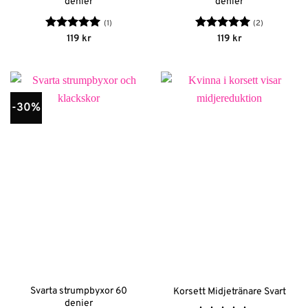
denier
denier
(1)
(2)
Betygsatt
5
Betygsatt
5
119
kr
119
kr
av 5
av 5
-30%
Svarta strumpbyxor 60
Korsett Midjetränare Svart
denier