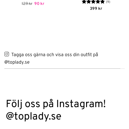
(9)
Det
Det
129
kr
90
kr
ursprungliga
nuvarande
Betygsatt
399
kr
priset
priset
4.78
av 5
var:
är:
129 kr.
90 kr.
Tagga oss gärna och visa oss din outfit på
@toplady.se
Följ oss på Instagram!
@toplady.se