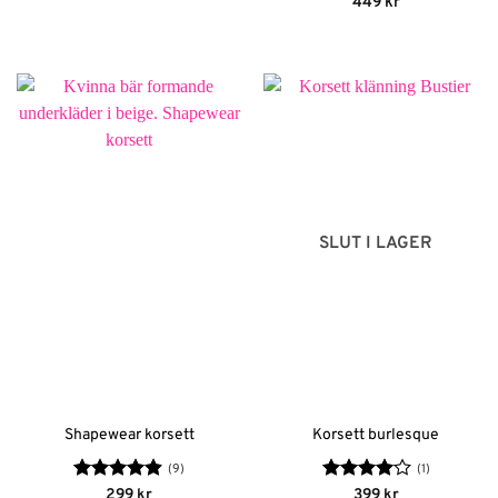
Betygsatt
449
kr
4.78
av 5
SLUT I LAGER
Shapewear korsett
Korsett burlesque
(9)
(1)
Betygsatt
Betygsatt
299
kr
399
kr