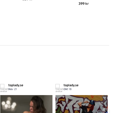
av 5
Betygsatt
399
kr
4.8
av 5
toplady.se
toplady.se
Nov 21
Okt 18