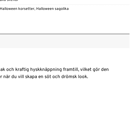
juka skenor
Halloween korsetter
,
Halloween sagolika
ak och kraftig hyskknäppning framtill, vilket gör den
er när du vill skapa en söt och drömsk look.