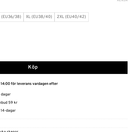
RENSA
L (EU36/38)
XL (EU38/40)
2XL (EU40/42)
korsettsnörning mängd
Köp
 14:00 för leverans vardagen efter
0 dagar
ombud 59 kr
t 14-dagar