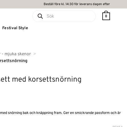
Beställ före kl. 14:30 för leverans dagen efter
Produktsökning
0
Festival Style
r - mjuka skenor
rsettsnörning
sett med korsettsnörning
r med snörning bak och knäppning fram. Ger en smickrande passform och är