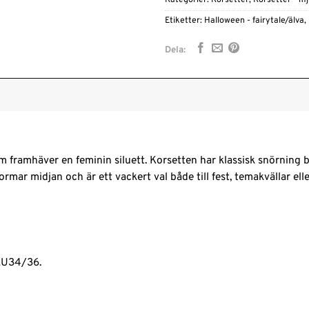
Kategorier:
Korsetter
,
Korsetter - m
Etiketter:
Halloween - fairytale/älva
,
Dela:
 framhäver en feminin siluett. Korsetten har klassisk snörning b
ormar midjan och är ett vackert val både till fest, temakvällar ell
 EU34/36.