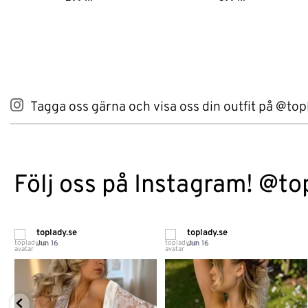
4.89
av 5
4
av 5
Tagga oss gärna och visa oss din outfit på @top
Följ oss på Instagram! @to
toplady.se
toplady.se
Jun 16
Jun 16