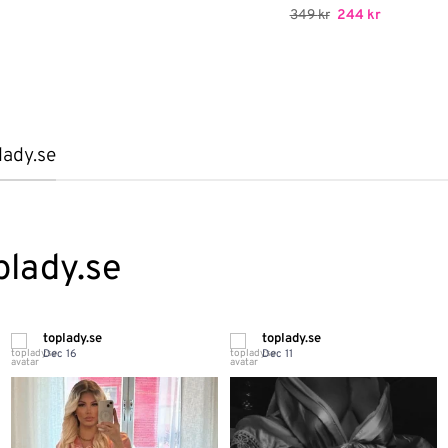
till
Betygsatt
Det
5
Det
349
kr
244
kr
599 kr
ursprungliga
nuvarande
av 5
priset
priset
var:
är:
349 kr.
244 kr.
lady.se
plady.se
toplady.se
toplady.se
Dec 16
Dec 11