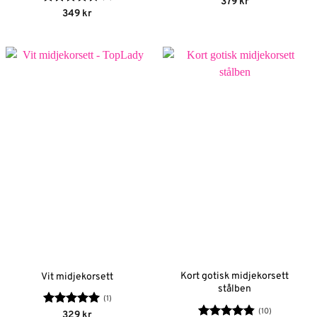
Betygsatt
379
kr
4.38
av 5
Betygsatt
349
kr
4.5
av 5
Kort gotisk midjekorsett
Vit midjekorsett
stålben
(1)
(10)
Betygsatt
5
329
kr