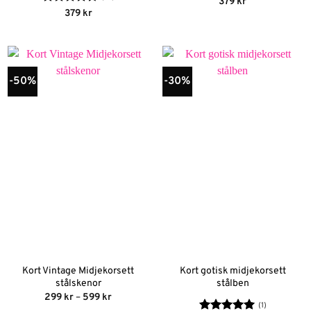
Betygsatt
379
kr
4.8
av 5
Betygsatt
379
kr
4.64
av 5
-50%
-30%
Kort Vintage Midjekorsett
Kort gotisk midjekorsett
stålskenor
stålben
Prisintervall:
299
kr
–
599
kr
299 kr
(1)