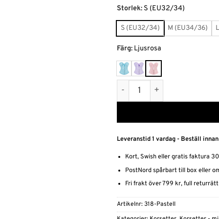
Alternative:
Storlek
:
S (EU32/34)
S (EU32/34)
M (EU34/36)
Färg
:
Ljusrosa
Pastellfärgad korsett med 
Leveranstid 1 vardag - Beställ innan
Kort, Swish eller gratis faktura 3
PostNord spårbart till box eller 
Fri frakt över 799 kr, full returrät
Artikelnr:
318-Pastell