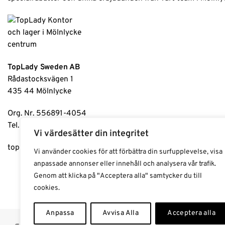
TopLady Sweden AB
Rådastocksvägen 1
435 44 Mölnlycke
Org. Nr. 556891-4054
Tel. 031-98 90 91
Vi värdesätter din integritet
toplady.se
|
toplady.no
|
toplady.dk
|
toplady.fi
Vi använder cookies för att förbättra din surfupplevelse, visa
anpassade annonser eller innehåll och analysera vår trafik.
Genom att klicka på "Acceptera alla" samtycker du till
cookies.
Anpassa
Avvisa Alla
Acceptera alla