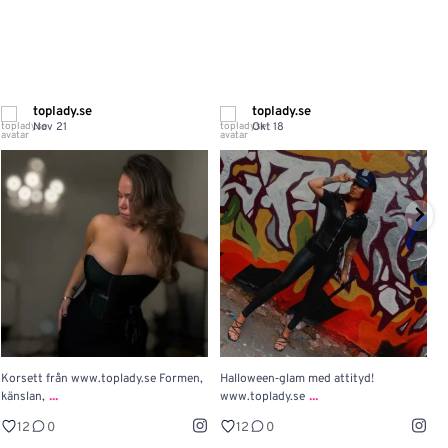
toplady.se
toplady.se
Nov 21
Okt 18
Korsett från www.toplady.se Formen,
Halloween‑glam med attityd!

...
...
känslan,
www.toplady.se
P
12
0
12
0