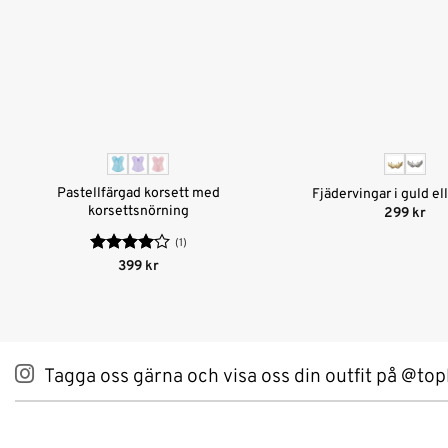
Pastellfärgad korsett med
Fjädervingar i guld ell
korsettsnörning
299
kr
(1)
Betygsatt
399
kr
4
av 5
Tagga oss gärna och visa oss din outfit på @top