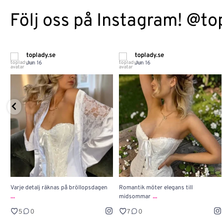
Följ oss på Instagram! @to
toplady.se
toplady.se
Jun 16
Jun 16
Varje detalj räknas på bröllopsdagen
Romantik möter elegans till
...
...
midsommar
5
0
7
0