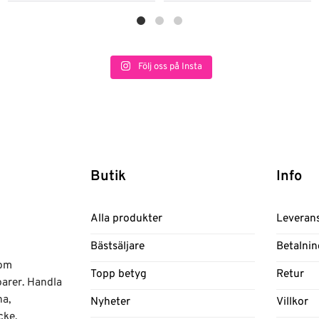
Följ oss på Insta
Butik
Info
Alla produkter
Leveran
Bästsäljare
Betalnin
nom
Topp betyg
Retur
oarer. Handla
na,
Nyheter
Villkor
cke.