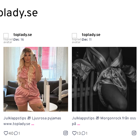
plady.se
toplady.se
toplady.se
Dec 16
Dec 11
Julklappstips 🎁 Ljusrosa pyjamas
Julklappstips 🎁 Morgonrock från oss
...
...
www.toplady.se
på
40
1
13
1