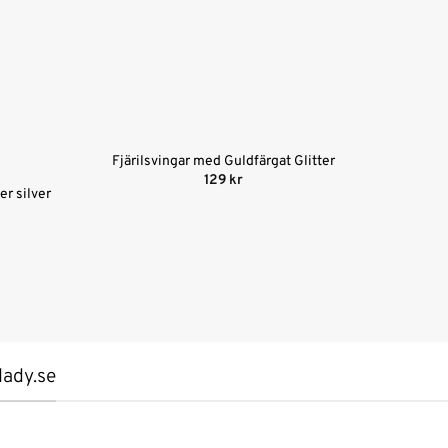
Fjärilsvingar med Guldfärgat Glitter
129
kr
er silver
lady.se