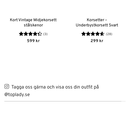
Kort Vintage Midjekorsett
Korsetter –
stålskenor
Underbystkorsett Svart
(3)
(28)
Betygsatt
Betygsatt
599
kr
299
kr
4.33
av 5
4.56
av 5
Tagga oss gärna och visa oss din outfit på
@toplady.se