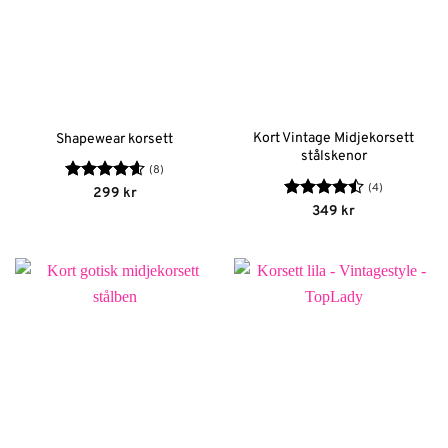
Kort Vintage Midjekorsett
Shapewear korsett
stålskenor
(8)
(4)
Betygsatt
299
kr
4.63
av 5
Betygsatt
349
kr
4.5
av 5