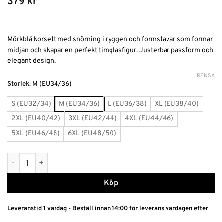
379
kr
Mörkblå korsett med snörning i ryggen och formstavar som formar
midjan och skapar en perfekt timglasfigur. Justerbar passform och
elegant design.
RENSA
Alternative:
Storlek
:
M (EU34/36)
S (EU32/34)
M (EU34/36)
L (EU36/38)
XL (EU38/40)
2XL (EU40/42)
3XL (EU42/44)
4XL (EU44/46)
5XL (EU46/48)
6XL (EU48/50)
Mörkblå Korsett med Snörning mängd
Köp
Leveranstid 1 vardag - Beställ innan 14:00 för leverans vardagen efter