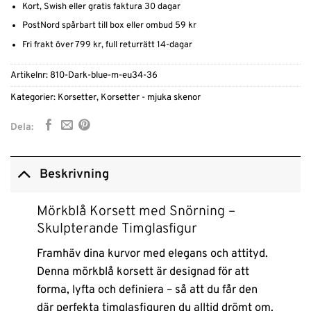
Kort, Swish eller gratis faktura 30 dagar
PostNord spårbart till box eller ombud 59 kr
Fri frakt över 799 kr, full returrätt 14-dagar
Artikelnr:
810-Dark-blue-m-eu34-36
Kategorier:
Korsetter
,
Korsetter - mjuka skenor
Dela:
Beskrivning
Mörkblå Korsett med Snörning –
Skulpterande Timglasfigur
Framhäv dina kurvor med elegans och attityd.
Denna mörkblå korsett är designad för att
forma, lyfta och definiera – så att du får den
där perfekta timglasfiguren du alltid drömt om.