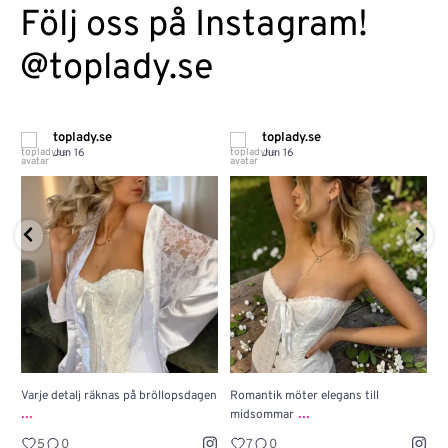
Följ oss på Instagram!
@toplady.se
toplady.se
toplady.se
Jun 16
Jun 16
Varje detalj räknas på bröllopsdagen
Romantik möter elegans till
J
...
...
midsommar
w
5
0
7
0