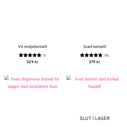
Vit midjekorsett
Svart korsett
(1)
(18)
Betygsatt
5
Betygsatt
329
kr
379
kr
av 5
4.72
av 5
SLUT I LAGER