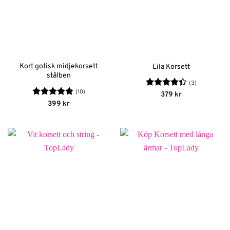
Kort gotisk midjekorsett
Lila Korsett
stålben
(3)
(10)
Betygsatt
379
kr
4.33
av 5
Betygsatt
399
kr
4.8
av 5