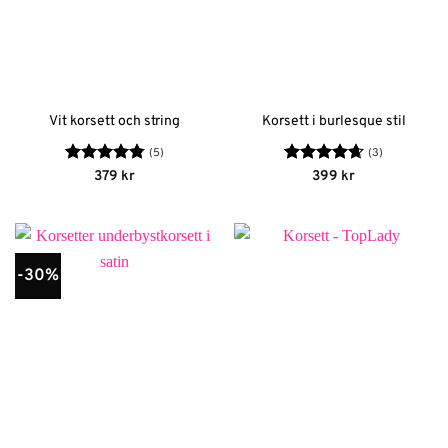
Vit korsett och string
Korsett i burlesque stil
(5)
(3)
Betygsatt
Betygsatt
379
kr
399
kr
4.8
av 5
4.67
av 5
-30%