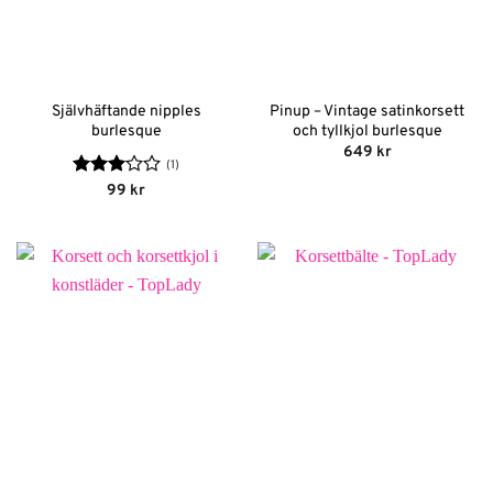
Självhäftande nipples
Pinup – Vintage satinkorsett
burlesque
och tyllkjol burlesque
649
kr
(1)
Betygsatt
99
kr
3
av 5