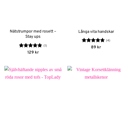
Nätstrumpor med rosett –
Långa vita handskar
Stay ups
(4)
(1)
Betygsatt
89
kr
4.75
av 5
Betygsatt
5
129
kr
av 5