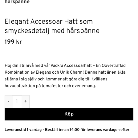
hårspänne
Elegant Accessoar Hatt som
smyckesdetalj med hårspänne
199
kr
Höj din stilnivå med vår Vackra Accessoarhatt – En Oöverträffad
Kombination av Elegans och Unik Charm! Denna hatt är en äkta
stjärna i sig själv och kommer att göra dig till kvällens
huvudattraktion på temafester och evenemang.
Elegant Accessoar Hatt som smyckesdetalj med hårspänne mä
Alternative:
Köp
Leveranstid 1 vardag - Beställ innan 14:00 för leverans vardagen efter