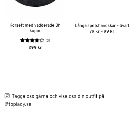
Korsett med vadderade Bh
Långa spetshandskar – Svart
kupor
Prisintervall
79
kr
–
99
kr
79 kr
till
(3)
99 kr
Betygsatt
299
kr
3.67
av
5
Tagga oss gärna och visa oss din outfit på
@toplady.se