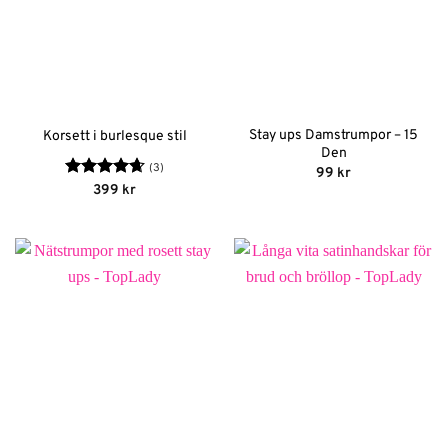
Stay ups Damstrumpor – 15
Korsett i burlesque stil
Den
(3)
99
kr
Betygsatt
399
kr
4.67
av 5