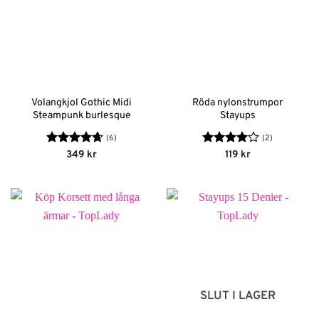
Volangkjol Gothic Midi
Röda nylonstrumpor
Steampunk burlesque
Stayups
(6)
(2)
Betygsatt
Betygsatt
349
kr
119
kr
4.67
av 5
4
av 5
SLUT I LAGER