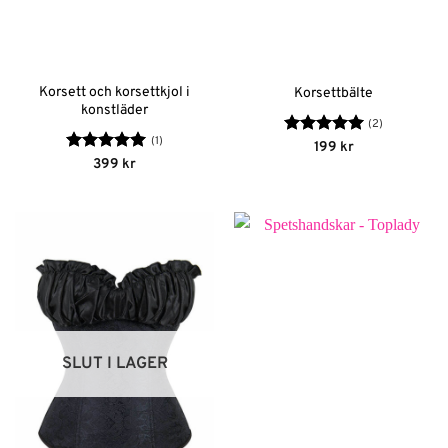
Korsett och korsettkjol i
Korsettbälte
konstläder
(2)
(1)
Betygsatt
5
199
kr
av 5
Betygsatt
5
399
kr
av 5
SLUT I LAGER