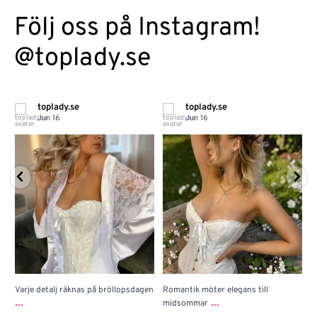
Följ oss på Instagram!
@toplady.se
toplady.se
toplady.se
Jun 16
Jun 16
Varje detalj räknas på bröllopsdagen
Romantik möter elegans till
J
...
...
midsommar
w