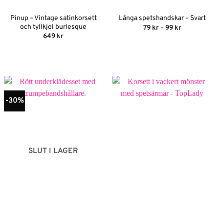
Pinup – Vintage satinkorsett
Långa spetshandskar – Svart
och tyllkjol burlesque
Prisintervall
79
kr
–
99
kr
79 kr
649
kr
till
99 kr
-30%
SLUT I LAGER