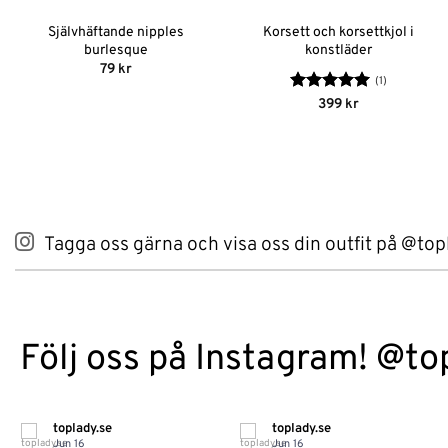
Självhäftande nipples
Korsett och korsettkjol i
burlesque
konstläder
79
kr
(1)
Betygsatt
5
399
kr
av 5
Tagga oss gärna och visa oss din outfit på @top
Följ oss på Instagram! @to
toplady.se
toplady.se
Jun 16
Jun 16