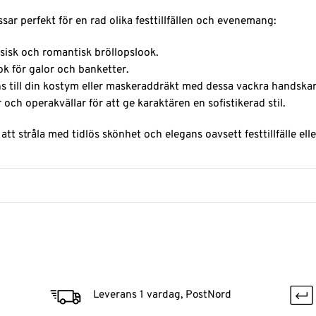
r perfekt för en rad olika festtillfällen och evenemang:
ssisk och romantisk bröllopslook.
ok för galor och banketter.
s till din kostym eller maskeraddräkt med dessa vackra handskar
och operakvällar för att ge karaktären en sofistikerad stil.
t stråla med tidlös skönhet och elegans oavsett festtillfälle el
Leverans 1 vardag, PostNord