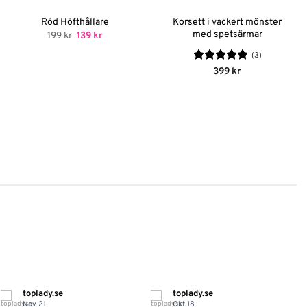
Korsett i vackert mönster
Röd Höfthållare
med spetsärmar
Det
Det
199
kr
139
kr
ursprungliga
nuvarande
priset
priset
(3)
var:
är:
199 kr.
139 kr.
Betygsatt
5
399
kr
av 5
toplady.se
toplady.se
Nov 21
Okt 18