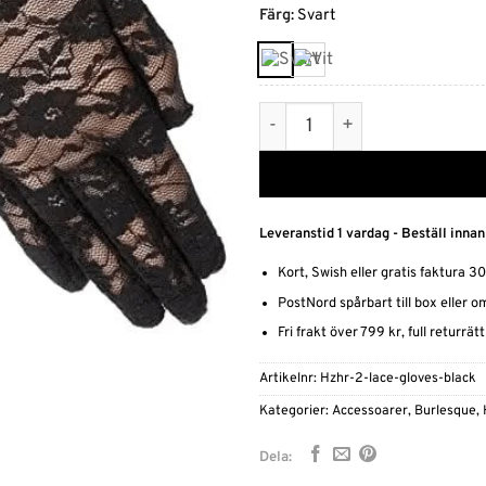
Alternative:
Färg
:
Svart
Eleganta Spetshandskar – T
Leveranstid 1 vardag - Beställ innan
Kort, Swish eller gratis faktura 3
PostNord spårbart till box eller 
Fri frakt över 799 kr, full returrät
Artikelnr:
Hzhr-2-lace-gloves-black
Kategorier:
Accessoarer
,
Burlesque
,
Dela: