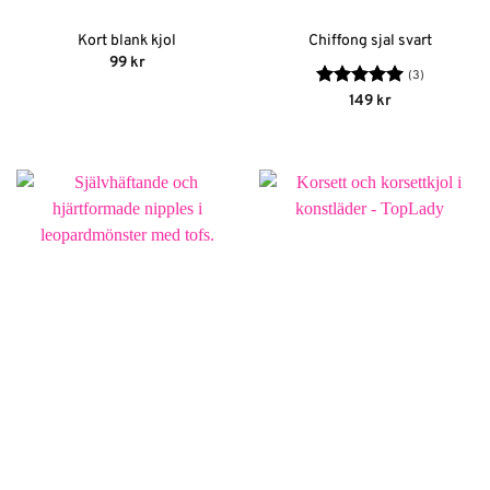
Kort blank kjol
Chiffong sjal svart
99
kr
(3)
Betygsatt
5
149
kr
av 5