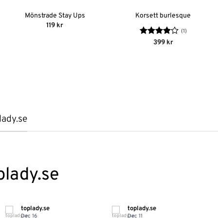
Mönstrade Stay Ups
Korsett burlesque
119
kr
(1)
Betygsatt
399
kr
4
av 5
lady.se
plady.se
toplady.se
toplady.se
Dec 16
Dec 11