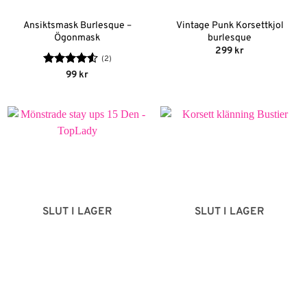
Ansiktsmask Burlesque –
Vintage Punk Korsettkjol
Ögonmask
burlesque
299
kr
(2)
Betygsatt
99
kr
4.5
av 5
SLUT I LAGER
SLUT I LAGER