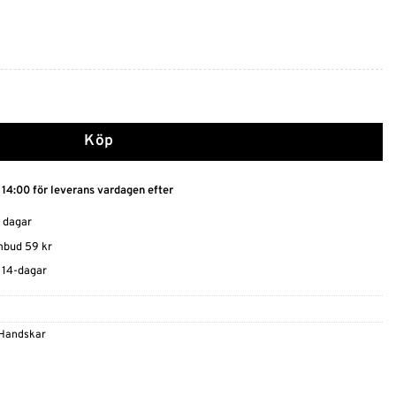
idlös Skönhet mängd
Köp
 14:00 för leverans vardagen efter
0 dagar
ombud 59 kr
t 14-dagar
Handskar