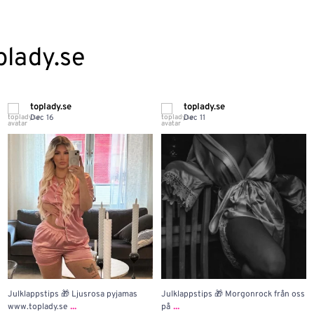
plady.se
toplady.se
toplady.se
Dec 16
Dec 11
Julklappstips 🎁 Ljusrosa pyjamas
Julklappstips 🎁 Morgonrock från oss
...
...
www.toplady.se
på