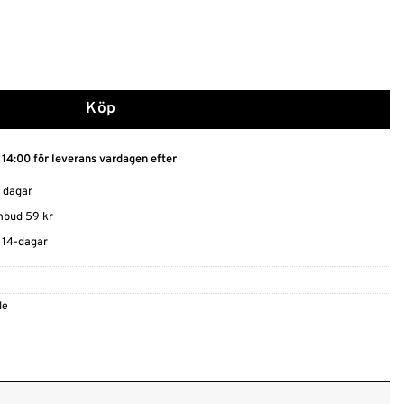
oar för Festival mängd
Köp
 14:00 för leverans vardagen efter
0 dagar
ombud 59 kr
t 14-dagar
le