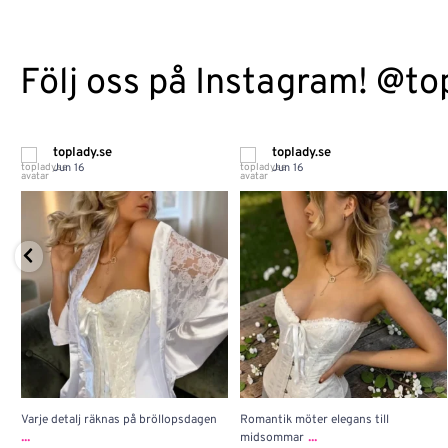
Följ oss på Instagram! @to
toplady.se
toplady.se
Jun 16
Jun 16
Varje detalj räknas på bröllopsdagen
Romantik möter elegans till
...
...
midsommar