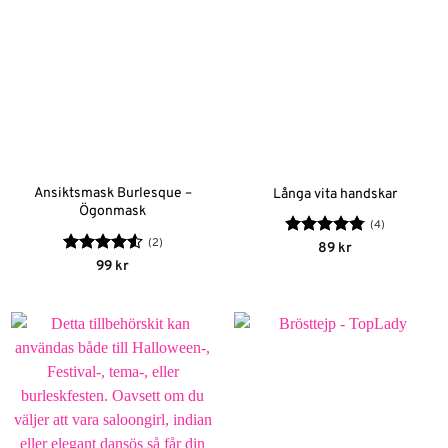
Ansiktsmask Burlesque –
Långa vita handskar
Ögonmask
(4)
(2)
Betygsatt
89
kr
4.75
av 5
Betygsatt
99
kr
4.5
av 5