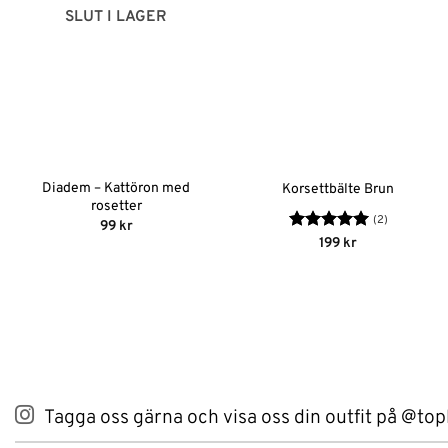
SLUT I LAGER
Diadem – Kattöron med
Korsettbälte Brun
rosetter
(2)
99
kr
Betygsatt
5
199
kr
av 5
Tagga oss gärna och visa oss din outfit på @top