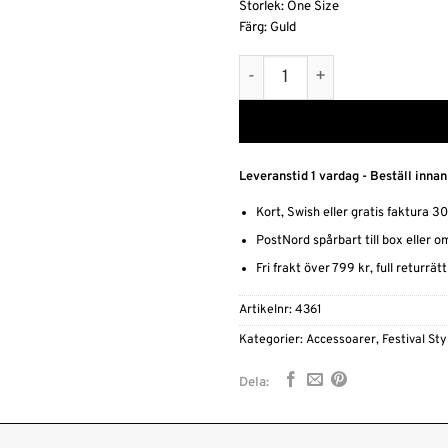
Storlek: One Size
Färg: Guld
Höftsmycke i Kedja – Access
Alternative:
Leveranstid 1 vardag - Beställ innan
Kort, Swish eller gratis faktura 3
PostNord spårbart till box eller 
Fri frakt över 799 kr, full returrät
Artikelnr:
4361
Kategorier:
Accessoarer
,
Festival Sty
Dela: