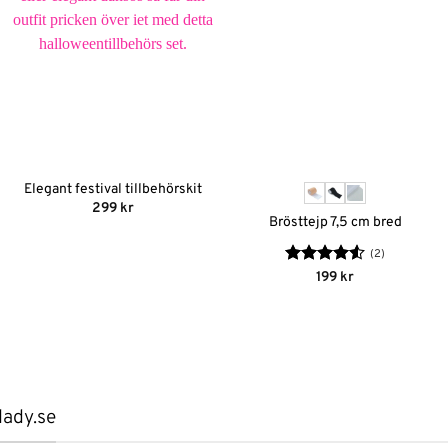
Elegant festival tillbehörskit
299
kr
Brösttejp 7,5 cm bred
(2)
Betygsatt
199
kr
4.5
av 5
lady.se