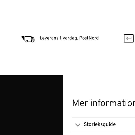
Leverans 1 vardag, PostNord
Mer informatio
Storleksguide