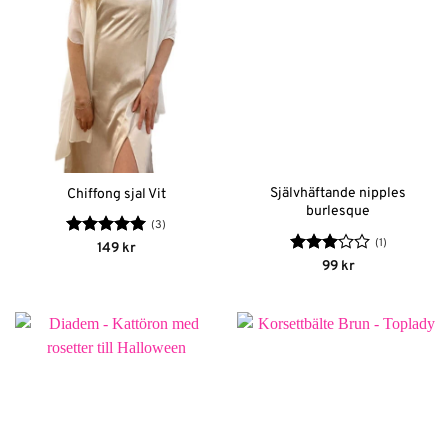
Självhäftande nipples
Chiffong sjal Vit
burlesque
(3)
(1)
Betygsatt
5
149
kr
av 5
Betygsatt
99
kr
3
av 5