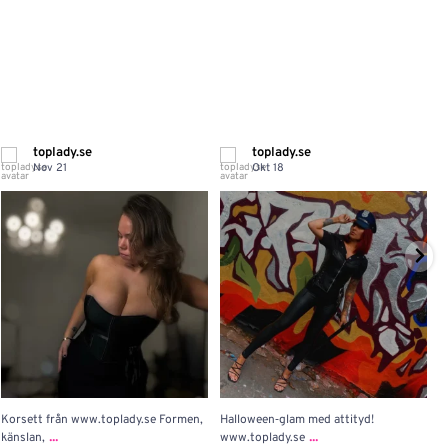
toplady.se
toplady.se
Nov 21
Okt 18
Korsett från www.toplady.se Formen,
Halloween‑glam med attityd!

...
...
känslan,
www.toplady.se
P