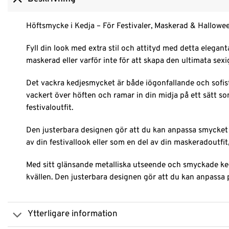
Höftsmycke i Kedja – För Festivaler, Maskerad & Hallowe
Fyll din look med extra stil och attityd med detta elegant
maskerad eller varför inte för att skapa den ultimata sex
Det vackra kedjesmycket är både iögonfallande och sofis
vackert över höften och ramar in din midja på ett sätt som 
festivaloutfit.
Den justerbara designen gör att du kan anpassa smycket ef
av din festivallook eller som en del av din maskeradoutf
Med sitt glänsande metalliska utseende och smyckade kedj
kvällen. Den justerbara designen gör att du kan anpassa 
Ytterligare information