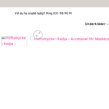
Skip
to
Vill du ha snabb hjälp? Ring 031-98 90 91
content
Underkläder