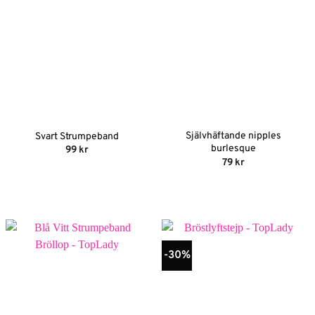
Självhäftande nipples
Svart Strumpeband
burlesque
99
kr
79
kr
-30%