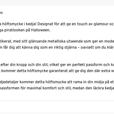
en
a höftsmycke i kedja! Designat för att ge en touch av glamour och 
iga piratlooken på Halloween.
tikerat, med sitt glänsande metalliska utseende som ger en mode
får dig att känna dig som en riktig stjärna – oavsett om du klär ut
ter din kropp och din stil, vilket ger en perfekt passform och k
it, kommer detta höftsmycke garanterat att ge dig den där extra 
edetaljer kommer detta höftsmycke att rama in din midja på ett s
passformen för maximal komfort och stil, medan den läckra kedjan