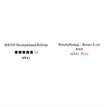
Bröstlyftstejp – Brown 5 cm
Blå Vitt Strumpeband Bröllop
bred
(2)
Det
Det
129
kr
90
kr
ursprungliga
nuvarande
Betygsatt
5
49
kr
priset
priset
av 5
var:
är:
129 kr.
90 kr.