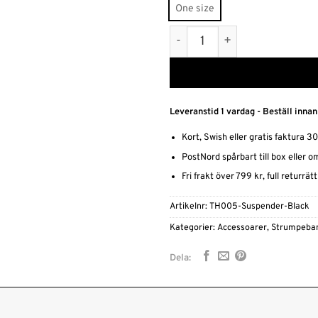
One size
Svart Strumpeband mängd
Leveranstid 1 vardag - Beställ innan
Kort, Swish eller gratis faktura 3
PostNord spårbart till box eller 
Fri frakt över 799 kr, full returrät
Artikelnr:
TH005-Suspender-Black
Kategorier:
Accessoarer
,
Strumpeba
Dela: