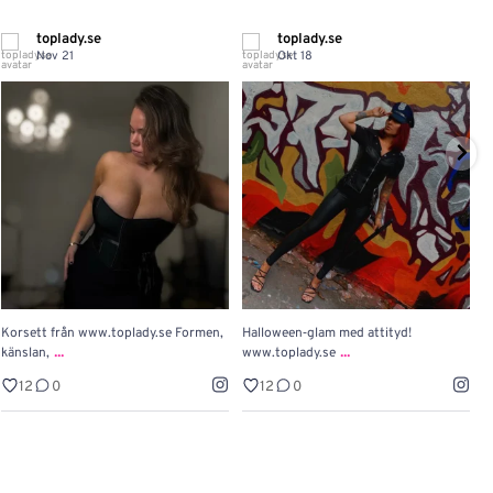
toplady.se
toplady.se
Nov 21
Okt 18
Korsett från www.toplady.se Formen,
Halloween‑glam med attityd!

...
...
känslan,
www.toplady.se
P
12
0
12
0