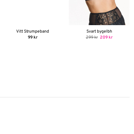
Vitt Strumpeband
Svart bygelbh
Det
Det
99
kr
299
kr
209
kr
ursprungliga
nuvarande
priset
priset
var:
är:
299 kr.
209 kr.