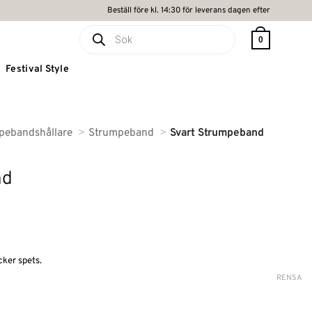
Beställ före kl. 14:30 för leverans dagen efter
Produktsökning
0
Festival Style
pebandshållare
Strumpeband
Svart Strumpeband
nd
cker spets.
RENSA