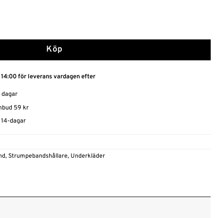
Köp
 14:00 för leverans vardagen efter
0 dagar
ombud 59 kr
t 14-dagar
nd
,
Strumpebandshållare
,
Underkläder