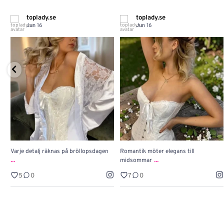
toplady.se
toplady.se
Jun 16
Jun 16
Varje detalj räknas på bröllopsdagen
Romantik möter elegans till
...
...
midsommar
5
0
7
0