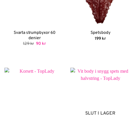
Svarta strumpbyxor 60
Spetsbody
denier
199
kr
Det
Det
129
kr
90
kr
ursprungliga
nuvarande
priset
priset
var:
är:
129 kr.
90 kr.
SLUT I LAGER