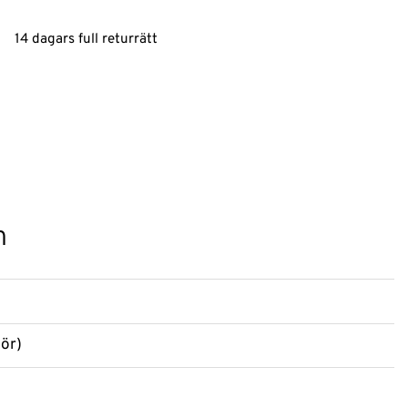
14 dagars full returrätt
n
lör)