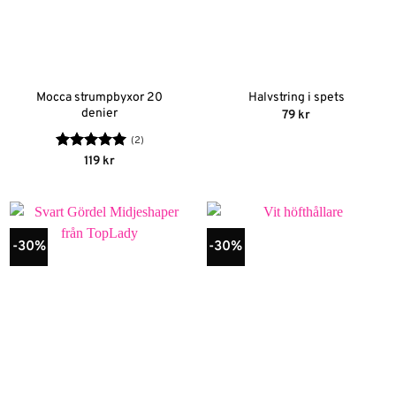
Mocca strumpbyxor 20
Halvstring i spets
denier
79
kr
(2)
Betygsatt
5
119
kr
av 5
-30%
-30%