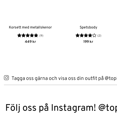
Korsett med metallskenor
Spetsbody
(9)
(2)
Betygsatt
Betygsatt
449
kr
199
kr
4.78
av 5
4
av 5
Tagga oss gärna och visa oss din outfit på @top
Följ oss på Instagram! @to