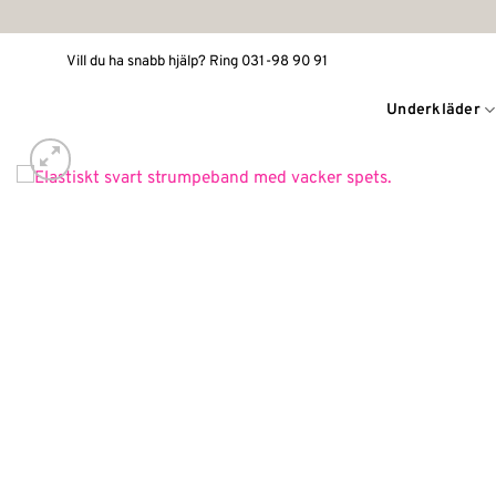
Skip
to
Vill du ha snabb hjälp? Ring 031-98 90 91
content
Underkläder