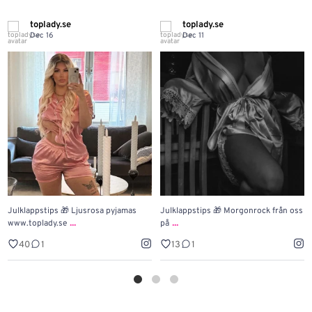
toplady.se
toplady.se
Dec 16
Dec 11
Julklappstips 🎁 Ljusrosa pyjamas
Julklappstips 🎁 Morgonrock från oss
...
...
www.toplady.se
på
40
1
13
1