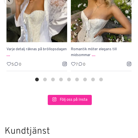
Varje detalj räknas på bröllopsdagen
Romantik möter elegans till
J
...
...
midsommar
w
5
0
7
0
Följ oss på Insta
Kundtjänst