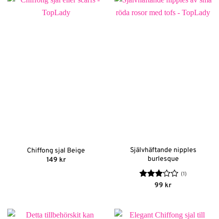
Självhäftande nipples
Chiffong sjal Beige
burlesque
149
kr
(1)
Betygsatt
99
kr
3
av 5