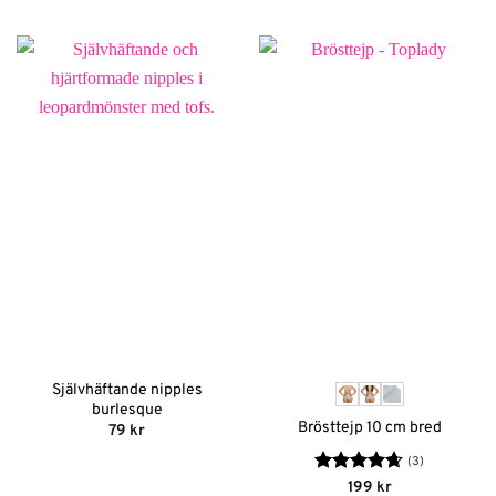
Självhäftande nipples
burlesque
Brösttejp 10 cm bred
79
kr
(3)
Betygsatt
199
kr