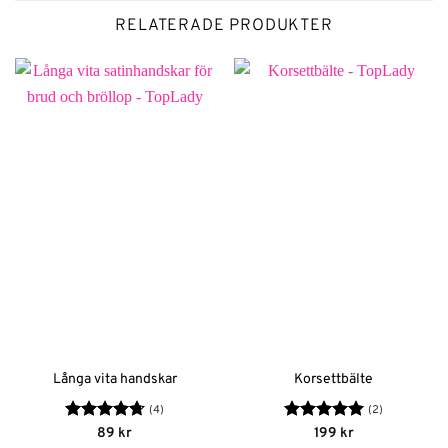
RELATERADE PRODUKTER
Långa vita handskar
Korsettbälte
(4)
(2)
Betygsatt
Betygsatt
5
89
kr
199
kr
4.75
av 5
av 5