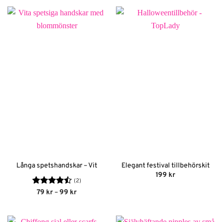
Långa spetshandskar – Vit
Elegant festival tillbehörskit
199
kr
(2)
Betygsatt
Prisintervall:
79
kr
–
99
kr
79 kr
4.5
av 5
till
99 kr