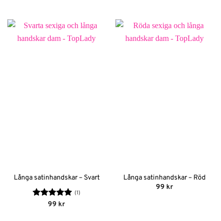
4.67
av 5
Långa satinhandskar – Svart
Långa satinhandskar – Röd
99
kr
(1)
Betygsatt
5
99
kr
av 5