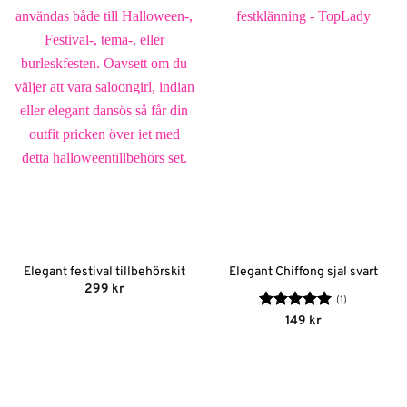
Elegant festival tillbehörskit
Elegant Chiffong sjal svart
299
kr
(1)
Betygsatt
5
149
kr
av 5