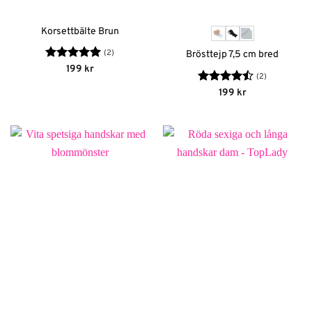
Korsettbälte Brun
(2)
Brösttejp 7,5 cm bred
Betygsatt
5
199
kr
(2)
av 5
Betygsatt
199
kr
4.5
av 5