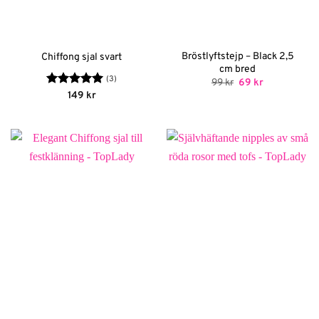
Bröstlyftstejp – Black 2,5
Chiffong sjal svart
cm bred
(3)
Det
Det
99
kr
69
kr
ursprungliga
nuvarande
Betygsatt
5
149
kr
priset
priset
av 5
var:
är:
99 kr.
69 kr.