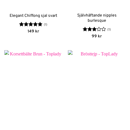
Självhäftande nipples
Elegant Chiffong sjal svart
burlesque
(1)
(1)
Betygsatt
5
149
kr
av 5
Betygsatt
99
kr
3
av 5