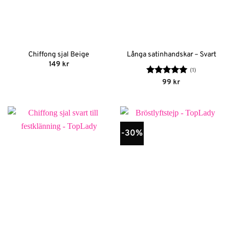
Chiffong sjal Beige
Långa satinhandskar – Svart
149
kr
(1)
Betygsatt
5
99
kr
av 5
-30%