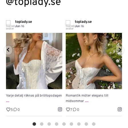
@toplady.se
toplady.se
toplady.se
Jun 16
Jun 16
Varje detalj räknas på bröllopsdagen
Romantik möter elegans till
J
...
...
midsommar
w
5
0
7
0