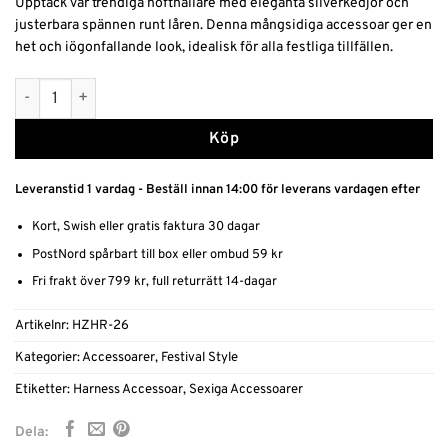
Upptäck vår trendiga höfthållare med eleganta silverkedjor och
justerbara spännen runt låren. Denna mångsidiga accessoar ger en
het och iögonfallande look, idealisk för alla festliga tillfällen.
Höfthållare med Silverkedjor mängd
Alternative:
Köp
Leveranstid 1 vardag - Beställ innan 14:00 för leverans vardagen efter
Kort, Swish eller gratis faktura 30 dagar
PostNord spårbart till box eller ombud 59 kr
Fri frakt över 799 kr, full returrätt 14-dagar
Artikelnr:
HZHR-26
Kategorier:
Accessoarer
,
Festival Style
Etiketter:
Harness Accessoar
,
Sexiga Accessoarer
Dela: