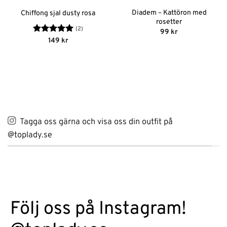
Diadem – Kattöron med
Chiffong sjal dusty rosa
rosetter
(2)
99
kr
Betygsatt
5
149
kr
av 5
Tagga oss gärna och visa oss din outfit på
@toplady.se
Följ oss på Instagram!