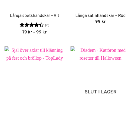
Långa spetshandskar – Vit
Långa satinhandskar – Röd
99
kr
(2)
Betygsatt
Prisintervall:
79
kr
–
99
kr
79 kr
4.5
av 5
till
99 kr
SLUT I LAGER