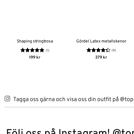
Shaping stringtrosa
Gördel Latex metallskenor
(1)
(9)
Betygsatt
5
Betygsatt
199
kr
379
kr
av 5
4.33
av 5
Tagga oss gärna och visa oss din outfit på @top
Följ oss på Instagram! @to