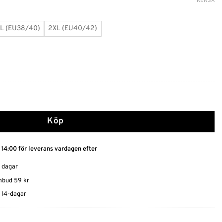
RENSA
L (EU38/40)
2XL (EU40/42)
mfort med Magbälte mängd
Köp
 14:00 för leverans vardagen efter
0 dagar
ombud 59 kr
t 14-dagar