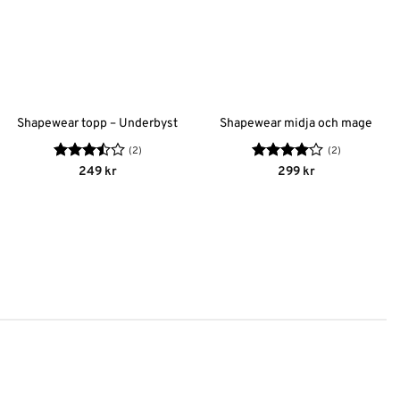
Shapewear topp – Underbyst
Shapewear midja och mage
(2)
(2)
Betygsatt
Betygsatt
249
kr
299
kr
3.5
av
4
av 5
5