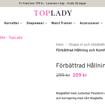
Fri frakt över 799 kr - Leverans 1 dag - Gratis 30 dagar
Korsetter
Shapewear
Waist Trainer
Accessoarer
Hem
Shape in och stödbäl
Förbättrad Hållning och Kom
Förbättrad Hålln
Det
Det
299
kr
209
kr
ursprungliga
nuvaran
priset
priset
var:
är:
299 kr.
209 kr.
Magbältet med Justerbar Passform o
och korrigering med vårt Magbälte.