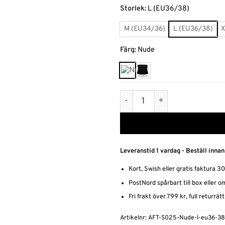
Alternative:
Storlek
:
L (EU36/38)
M (EU34/36)
L (EU36/38)
X
Färg
:
Nude
Förbättrad Hållning och Ko
Leveranstid 1 vardag - Beställ innan
Kort, Swish eller gratis faktura 3
PostNord spårbart till box eller 
Fri frakt över 799 kr, full returrät
Artikelnr:
AFT-S025-Nude-l-eu36-38