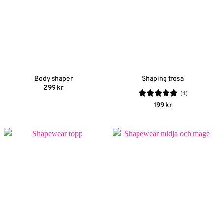
Body shaper
Shaping trosa
299
kr
(4)
Betygsatt
5
199
kr
av 5