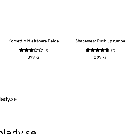
Korsett Midjetränare Beige
Shapewear Push up rumpa
(1)
(7)
Betygsatt
Betygsatt
399
kr
299
kr
3
av 5
4.57
av 5
lady.se
plady.se