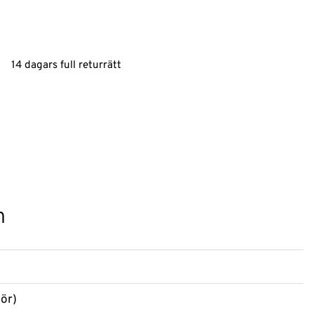
14 dagars full returrätt
n
lör)