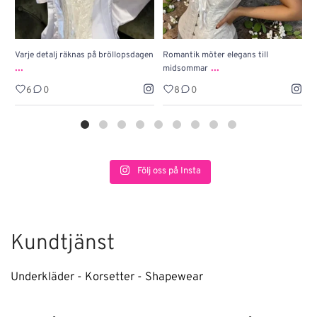
Varje detalj räknas på bröllopsdagen
Romantik möter elegans till
J
...
...
midsommar
w
6
0
8
0
Följ oss på Insta
Kundtjänst
Underkläder - Korsetter - Shapewear