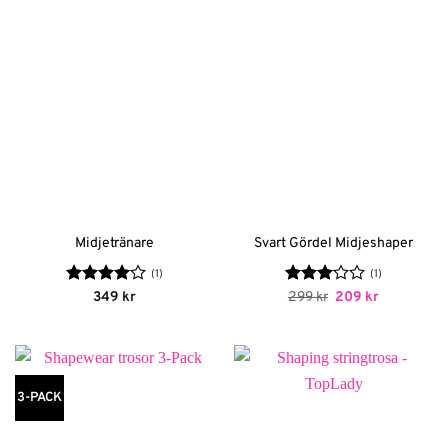
Midjetränare
Svart Gördel Midjeshaper
(1)
(1)
Betygsatt
Betygsatt
Det
Det
349
kr
299
kr
209
kr
ursprungliga
nuvarande
4
av 5
3
av 5
priset
priset
var:
är:
299 kr.
209 kr.
3-PACK