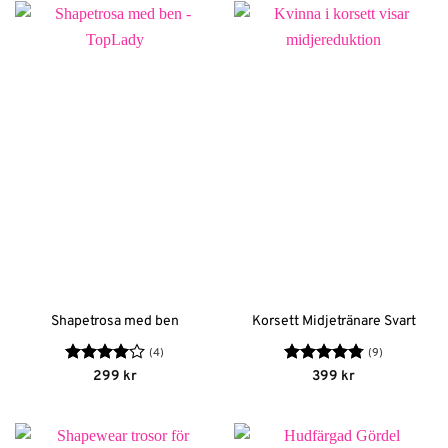
Shapetrosa med ben
Korsett Midjetränare Svart
(4)
(9)
Betygsatt
Betygsatt
299
kr
399
kr
4
av 5
4.78
av 5