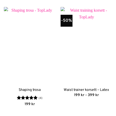
-50%
Shaping trosa
Waist trainer korsett – Latex
Prisinterva
199
kr
–
399
kr
199 kr
(4)
till
Betygsatt
5
199
kr
399 kr
av 5