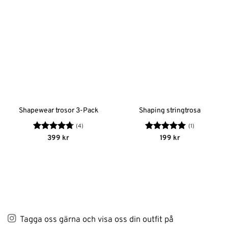
Shapewear trosor 3-Pack
Shaping stringtrosa
(4)
(1)
Betygsatt
Betygsatt
5
399
kr
199
kr
4.75
av 5
av 5
Tagga oss gärna och visa oss din outfit på