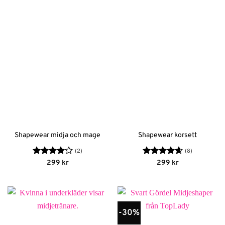
Shapewear midja och mage
Shapewear korsett
(2)
(8)
Betygsatt
Betygsatt
299
kr
299
kr
4
av 5
4.63
av 5
-30%