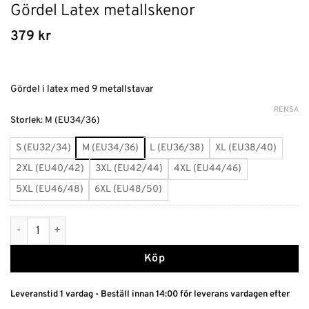
Gördel Latex metallskenor
379
kr
Gördel i latex med 9 metallstavar
RENSA
Alternative:
Storlek
:
M (EU34/36)
S (EU32/34)
M (EU34/36)
L (EU36/38)
XL (EU38/40)
2XL (EU40/42)
3XL (EU42/44)
4XL (EU44/46)
5XL (EU46/48)
6XL (EU48/50)
Gördel Latex metallskenor mängd
Köp
Leveranstid 1 vardag - Beställ innan 14:00 för leverans vardagen efter