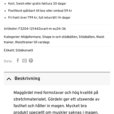
Kort, Swish eller gratis faktura 30 dagar
PostNord spårbart till box eller ombud 59 kr
Fri frakt över 799 kr, full returrätt 14-dagar
Artikelnr:
F3204-121442svart-m-eu34-36
Kategorier:
Midjeformare
,
Shape in och stödbälten
,
Stödbälten
,
Waist
trainer
,
Waisttrainer till vardags
Etikett:
Stödkorsett
Dela:
Beskrivning
Maggördel med formstavar och hög kvalité på
stretchmaterialet. Gördeln ger ett utseende av
fasthet och håller in magen. Mycket bra
produkt speciellt om muskler saknas i magen.