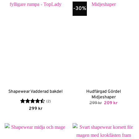
-30%
Hudfärgad Gördel
Shapewear Vadderad bakdel
Midjeshaper
(2)
Det
Det
299
kr
209
kr
ursprungliga
nuvarande
Betygsatt
299
kr
priset
priset
4.5
av 5
var:
är:
299 kr.
209 kr.