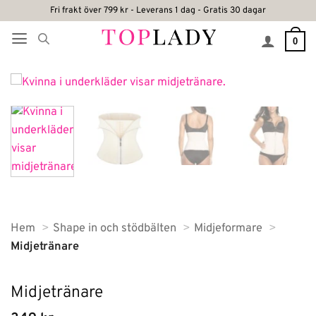
Skip
Fri frakt över 799 kr - Leverans 1 dag - Gratis 30 dagar
to
0
content
Hem
Shape in och stödbälten
Midjeformare
Midjetränare
Midjetränare