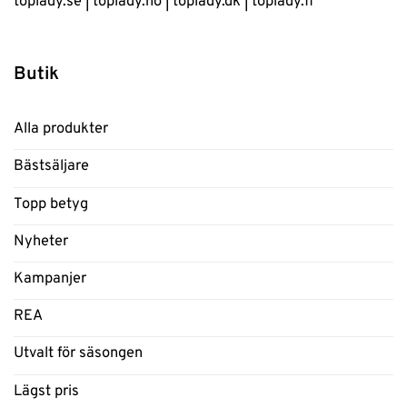
toplady.se
|
toplady.no
|
toplady.dk
|
toplady.fi
Butik
Alla produkter
Bästsäljare
Topp betyg
Nyheter
Kampanjer
REA
Utvalt för säsongen
Lägst pris