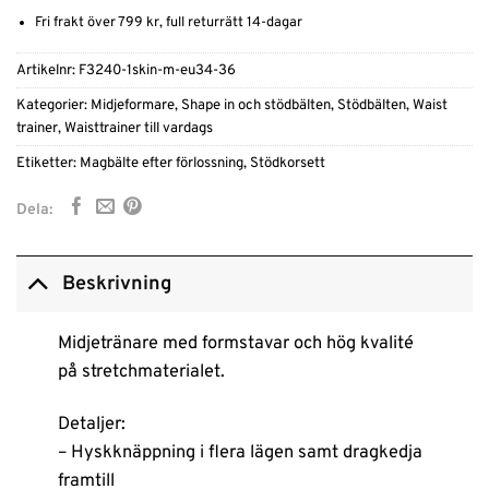
Fri frakt över 799 kr, full returrätt 14-dagar
Artikelnr:
F3240-1skin-m-eu34-36
Kategorier:
Midjeformare
,
Shape in och stödbälten
,
Stödbälten
,
Waist
trainer
,
Waisttrainer till vardags
Etiketter:
Magbälte efter förlossning
,
Stödkorsett
Dela:
Beskrivning
Midjetränare med formstavar och hög kvalité
på stretchmaterialet.
Detaljer:
– Hyskknäppning i flera lägen samt dragkedja
framtill