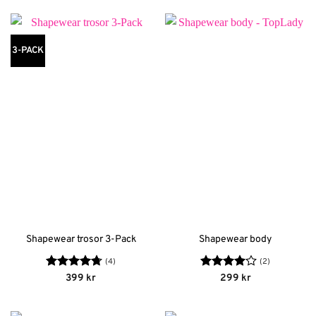
3-PACK
Shapewear trosor 3-Pack
Shapewear body
(4)
(2)
Betygsatt
Betygsatt
399
kr
299
kr
4.75
av 5
4
av 5