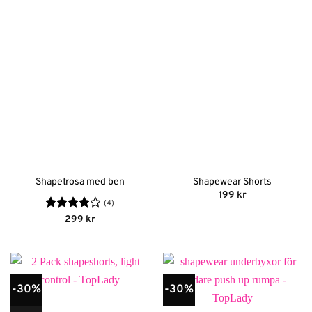
Shapetrosa med ben
Shapewear Shorts
199
kr
(4)
Betygsatt
299
kr
4
av 5
-30%
-30%