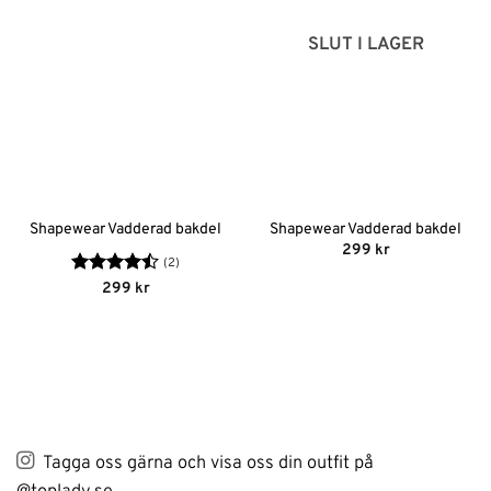
SLUT I LAGER
Shapewear Vadderad bakdel
Shapewear Vadderad bakdel
299
kr
(2)
Betygsatt
299
kr
4.5
av 5
Tagga oss gärna och visa oss din outfit på