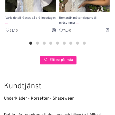
Varje detalj räknas på bröllopsdagen
Romantik möter elegans till
J
...
...
midsommar
w
5
0
7
0
Följ oss på Insta
Kundtjänst
Underkläder - Korsetter - Shapewear
Det är vårt uppdrag att designa och tillverka hållbart