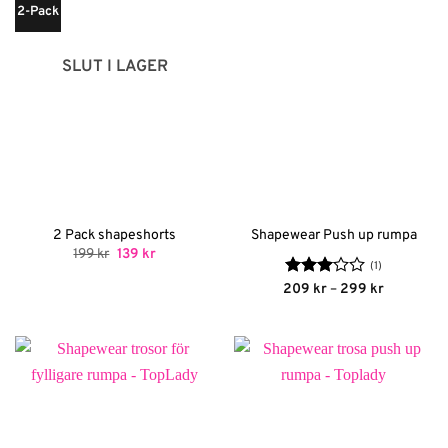
2-Pack
SLUT I LAGER
2 Pack shapeshorts
Shapewear Push up rumpa
Det
Det
199
kr
139
kr
ursprungliga
nuvarande
(1)
priset
priset
Betygsatt
Prisinterva
209
kr
–
299
kr
var:
är:
209 kr
3
av 5
199 kr.
139 kr.
till
299 kr