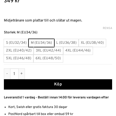
349
kr
Midjetränare som plattar till och slätar ut magen.
RENSA
Alternative:
Storlek
:
M (EU34/36)
S (EU32/34)
M (EU34/36)
L (EU36/38)
XL (EU38/40)
2XL (EU40/42)
3XL (EU42/44)
4XL (EU44/46)
5XL (EU46/48)
6XL (EU48/50)
Midjetränare mängd
Köp
Leveranstid 1 vardag - Beställ innan 14:00 för leverans vardagen efter
Kort, Swish eller gratis faktura 30 dagar
PostNord spårbart till box eller ombud 59 kr