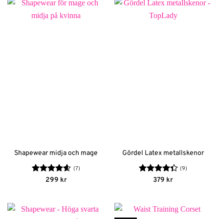
Shapewear midja och mage
Gördel Latex metallskenor
(7)
(9)
Betygsatt
Betygsatt
299
kr
379
kr
4.57
av 5
4.33
av 5