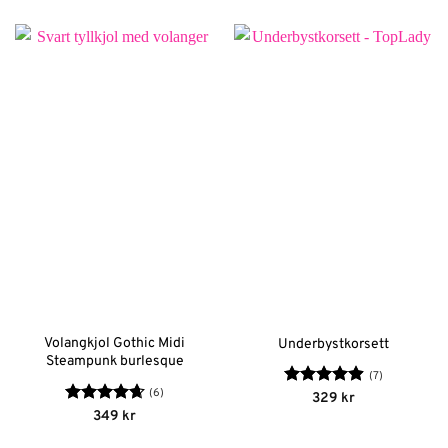
till
599 kr
Volangkjol Gothic Midi
Underbystkorsett
Steampunk burlesque
(7)
(6)
Betygsatt
329
kr
4.86
av 5
Betygsatt
349
kr
4.67
av 5