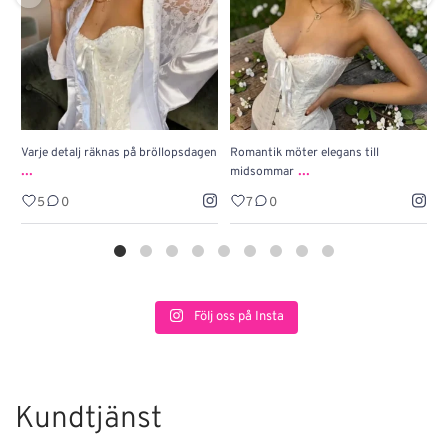
Varje detalj räknas på bröllopsdagen
Romantik möter elegans till
J
...
...
midsommar
w
5
0
7
0
Följ oss på Insta
Kundtjänst