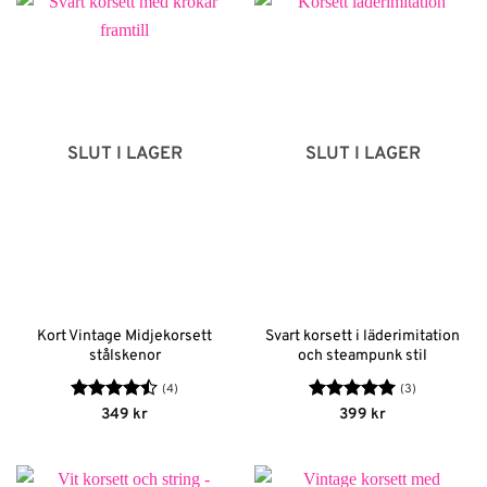
SLUT I LAGER
SLUT I LAGER
Kort Vintage Midjekorsett
Svart korsett i läderimitation
stålskenor
och steampunk stil
(4)
(3)
Betygsatt
Betygsatt
5
349
kr
399
kr
4.5
av 5
av 5