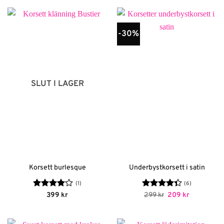
-30%
SLUT I LAGER
Korsett burlesque
Underbystkorsett i satin
(1)
(6)
Betygsatt
Betygsatt
Det
Det
399
kr
299
kr
209
kr
ursprungliga
nuvarande
4
av 5
4.33
av 5
priset
priset
var:
är:
299 kr.
209 kr.