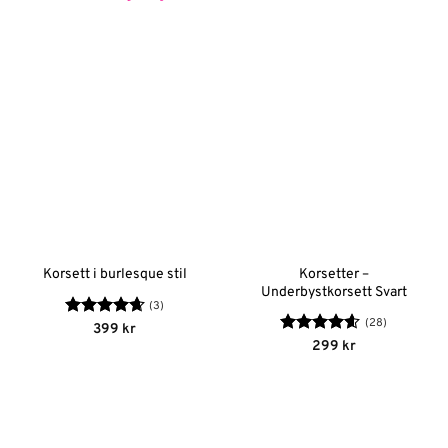
Korsetter –
Korsett i burlesque stil
Underbystkorsett Svart
(3)
(28)
Betygsatt
399
kr
4.67
av 5
Betygsatt
299
kr
4.56
av 5