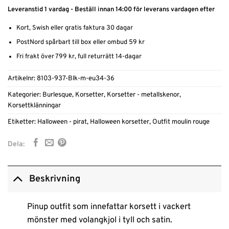
Leveranstid 1 vardag - Beställ innan 14:00 för leverans vardagen efter
Kort, Swish eller gratis faktura 30 dagar
PostNord spårbart till box eller ombud 59 kr
Fri frakt över 799 kr, full returrätt 14-dagar
Artikelnr:
8103-937-Blk-m-eu34-36
Kategorier:
Burlesque
,
Korsetter
,
Korsetter - metallskenor
,
Korsettklänningar
Etiketter:
Halloween - pirat
,
Halloween korsetter
,
Outfit moulin rouge
Dela:
Beskrivning
Pinup outfit som innefattar korsett i vackert
mönster med volangkjol i tyll och satin.