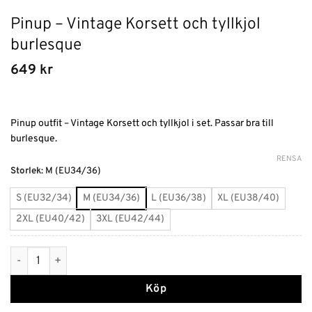
Pinup – Vintage Korsett och tyllkjol
burlesque
649
kr
Pinup outfit – Vintage Korsett och tyllkjol i set. Passar bra till
burlesque.
RENSA
Alternative:
Storlek
:
M (EU34/36)
S (EU32/34)
M (EU34/36)
L (EU36/38)
XL (EU38/40)
2XL (EU40/42)
3XL (EU42/44)
Pinup - Vintage Korsett och tyllkjol burlesque mängd
Köp