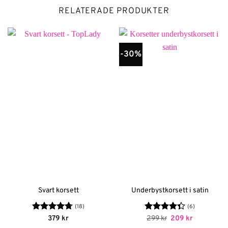
RELATERADE PRODUKTER
-30%
Svart korsett
Underbystkorsett i satin
(18)
(6)
Betygsatt
Betygsatt
Det
Det
379
kr
299
kr
209
kr
ursprungliga
nuvarande
4.72
av 5
4.33
av 5