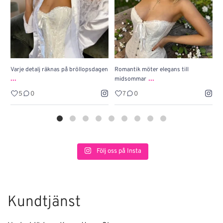
Varje detalj räknas på bröllopsdagen
Romantik möter elegans till
J
...
...
midsommar
w
5
0
7
0
Följ oss på Insta
Kundtjänst