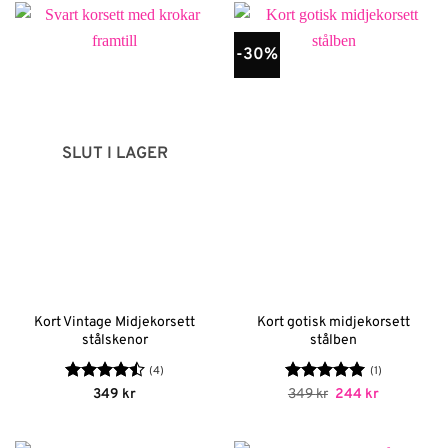
-30%
SLUT I LAGER
Kort Vintage Midjekorsett
Kort gotisk midjekorsett
stålskenor
stålben
(4)
(1)
Betygsatt
Betygsatt
Det
5
Det
349
kr
349
kr
244
kr
ursprungliga
nuvarande
4.5
av 5
av 5
priset
priset
var:
är: