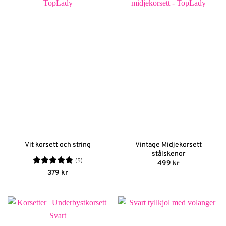
Vintage Midjekorsett
Vit korsett och string
stålskenor
(5)
499
kr
Betygsatt
379
kr
4.8
av 5