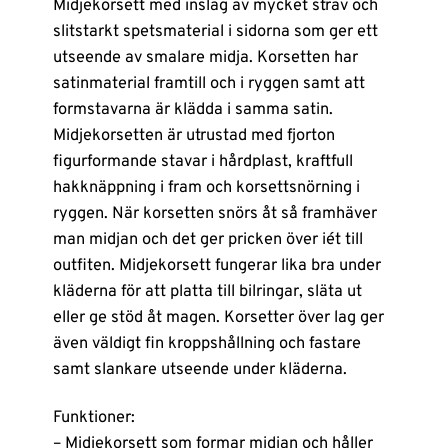
Midjekorsett med inslag av mycket sträv och
slitstarkt spetsmaterial i sidorna som ger ett
utseende av smalare midja. Korsetten har
satinmaterial framtill och i ryggen samt att
formstavarna är klädda i samma satin.
Midjekorsetten är utrustad med fjorton
figurformande stavar i hårdplast, kraftfull
hakknäppning i fram och korsettsnörning i
ryggen. När korsetten snörs åt så framhäver
man midjan och det ger pricken över iét till
outfiten. Midjekorsett fungerar lika bra under
kläderna för att platta till bilringar, släta ut
eller ge stöd åt magen. Korsetter över lag ger
även väldigt fin kroppshållning och fastare
samt slankare utseende under kläderna.
Funktioner:
– Midjekorsett som formar midjan och håller