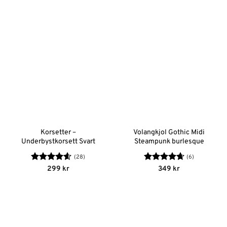
Korsetter –
Volangkjol Gothic Midi
Underbystkorsett Svart
Steampunk burlesque
(28)
(6)
Betygsatt
Betygsatt
299
kr
349
kr
4.56
av 5
4.67
av 5