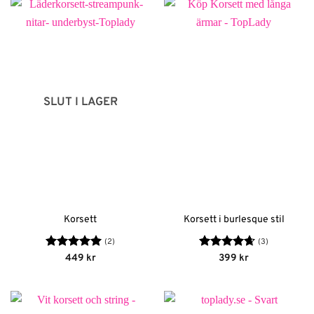
349 kr.
244 kr.
SLUT I LAGER
Korsett
Korsett i burlesque stil
(2)
(3)
Betygsatt
5
Betygsatt
449
kr
399
kr
av 5
4.67
av 5