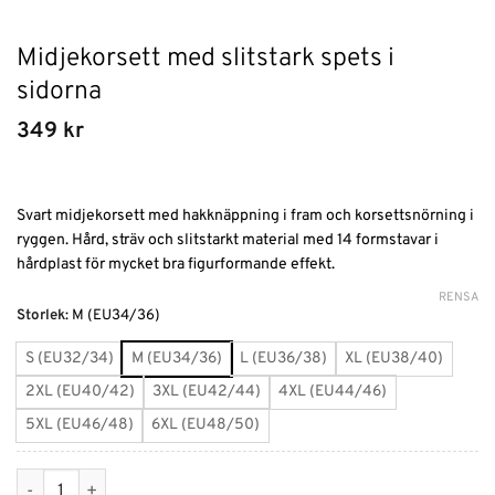
Midjekorsett med slitstark spets i
sidorna
349
kr
Svart midjekorsett med hakknäppning i fram och korsettsnörning i
ryggen. Hård, sträv och slitstarkt material med 14 formstavar i
hårdplast för mycket bra figurformande effekt.
RENSA
Alternative:
Storlek
:
M (EU34/36)
S (EU32/34)
M (EU34/36)
L (EU36/38)
XL (EU38/40)
2XL (EU40/42)
3XL (EU42/44)
4XL (EU44/46)
5XL (EU46/48)
6XL (EU48/50)
Midjekorsett med slitstark spets i sidorna mängd