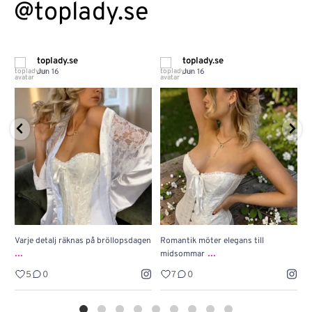
@toplady.se
toplady.se
toplady.se
Jun 16
Jun 16
Varje detalj räknas på bröllopsdagen
Romantik möter elegans till
J
...
...
midsommar
w
5
0
7
0