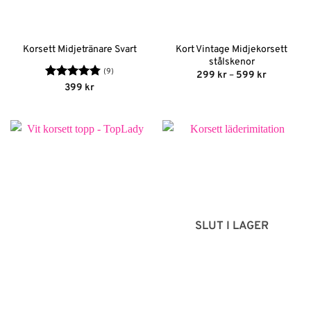
Kort Vintage Midjekorsett
Korsett Midjetränare Svart
stålskenor
(9)
Prisinterva
299
kr
–
599
kr
299 kr
Betygsatt
399
kr
till
4.78
av 5
599 kr
SLUT I LAGER