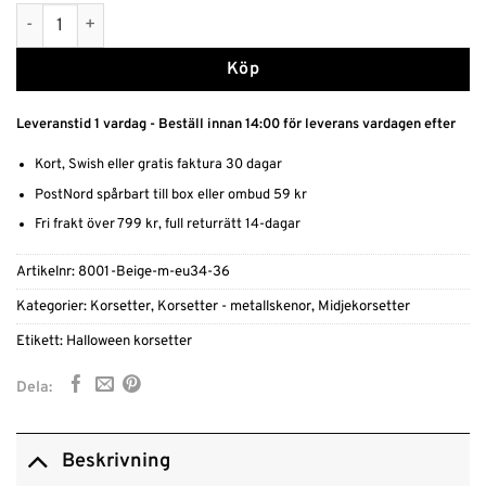
Champange Gotisk Midjekorsett Satin mängd
Köp
Leveranstid 1 vardag - Beställ innan 14:00 för leverans vardagen efter
Kort, Swish eller gratis faktura 30 dagar
PostNord spårbart till box eller ombud 59 kr
Fri frakt över 799 kr, full returrätt 14-dagar
Artikelnr:
8001-Beige-m-eu34-36
Kategorier:
Korsetter
,
Korsetter - metallskenor
,
Midjekorsetter
Etikett:
Halloween korsetter
Dela:
Beskrivning