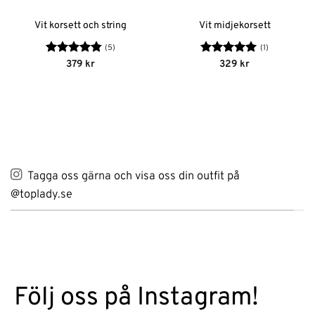
Vit korsett och string
Vit midjekorsett
(5)
(1)
Betygsatt
Betygsatt
5
379
kr
329
kr
4.8
av 5
av 5
Tagga oss gärna och visa oss din outfit på
@toplady.se
Följ oss på Instagram!