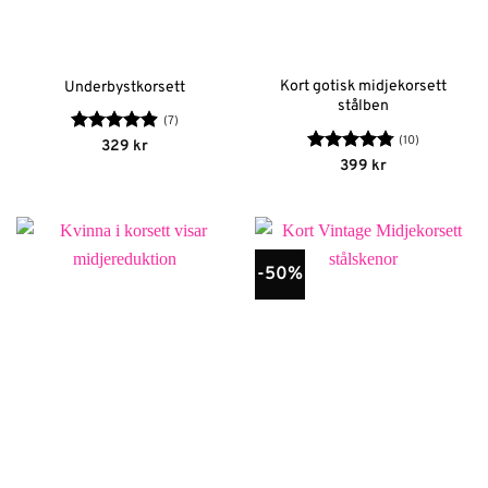
Kort gotisk midjekorsett
Underbystkorsett
stålben
(7)
(10)
Betygsatt
329
kr
4.86
av 5
Betygsatt
399
kr
4.8
av 5
-50%