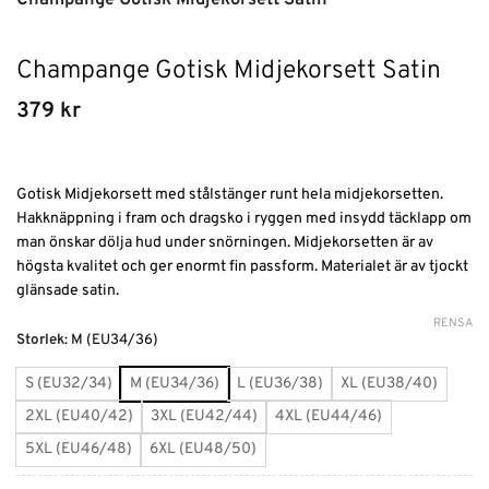
Champange Gotisk Midjekorsett Satin
379
kr
Gotisk Midjekorsett med stålstänger runt hela midjekorsetten.
Hakknäppning i fram och dragsko i ryggen med insydd täcklapp om
man önskar dölja hud under snörningen. Midjekorsetten är av
högsta kvalitet och ger enormt fin passform. Materialet är av tjockt
glänsade satin.
RENSA
Alternative:
Storlek
:
M (EU34/36)
S (EU32/34)
M (EU34/36)
L (EU36/38)
XL (EU38/40)
2XL (EU40/42)
3XL (EU42/44)
4XL (EU44/46)
5XL (EU46/48)
6XL (EU48/50)