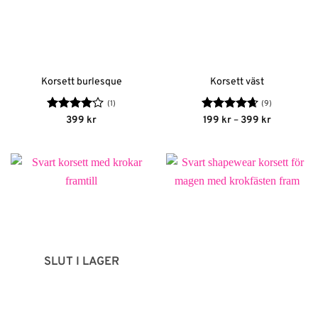
Korsett burlesque
Korsett väst
(1)
(9)
Betygsatt
Betygsatt
Prisinterva
399
kr
199
kr
–
399
kr
199 kr
4
av 5
4.67
av 5
till
399 kr
SLUT I LAGER