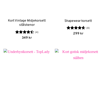
Kort Vintage Midjekorsett
Shapewear korsett
stålskenor
(8)
(4)
Betygsatt
299
kr
4.63
av 5
Betygsatt
349
kr
4.5
av 5