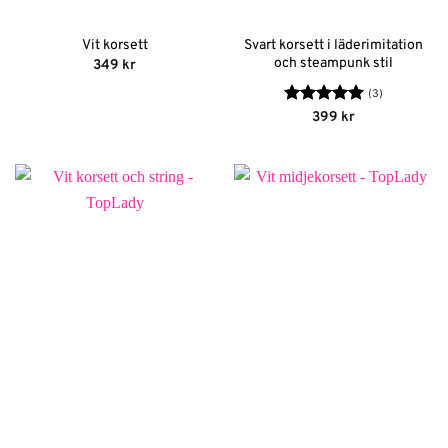
Svart korsett i läderimitation
Vit korsett
och steampunk stil
349
kr
(3)
Betygsatt
5
399
kr
av 5