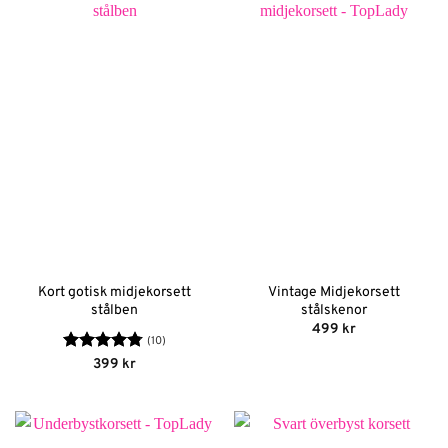
Kort gotisk midjekorsett
Vintage Midjekorsett
stålben
stålskenor
499
kr
(10)
Betygsatt
399
kr
4.8
av 5