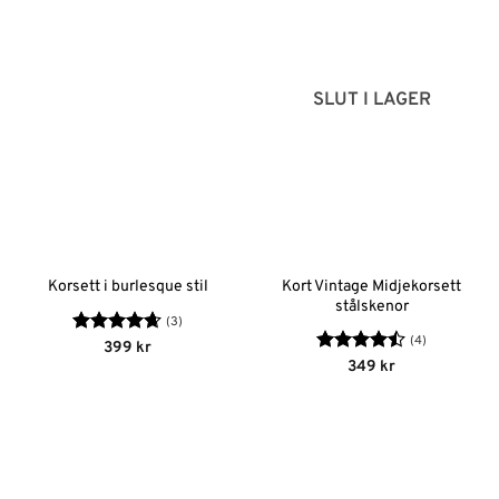
SLUT I LAGER
Kort Vintage Midjekorsett
Korsett i burlesque stil
stålskenor
(3)
(4)
Betygsatt
399
kr
4.67
av 5
Betygsatt
349
kr
4.5
av 5