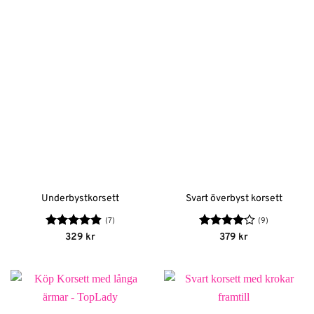
Underbystkorsett
Svart överbyst korsett
(7)
(9)
Betygsatt
Betygsatt
329
kr
379
kr
4.86
av 5
4.13
av
5