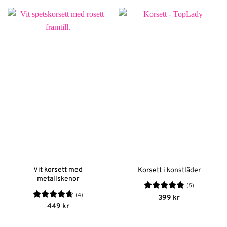
Vit korsett med
Korsett i konstläder
metallskenor
(5)
(4)
Betygsatt
399
kr
4.8
av 5
Betygsatt
449
kr
4.75
av 5