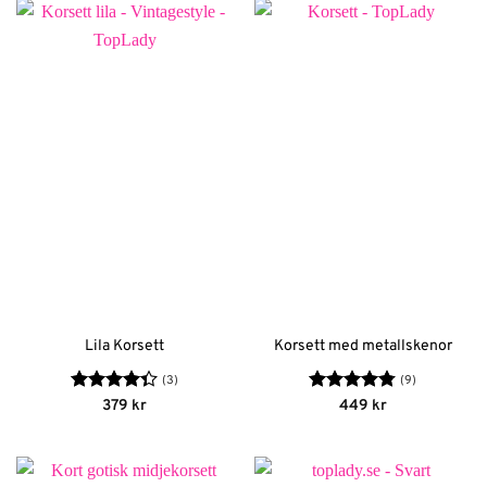
349 kr.
244 kr.
Lila Korsett
Korsett med metallskenor
(3)
(9)
Betygsatt
Betygsatt
379
kr
449
kr
4.33
av 5
4.78
av 5