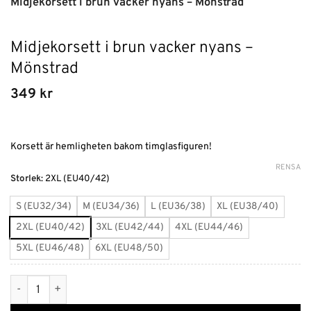
Midjekorsett i brun vacker nyans – Mönstrad
Midjekorsett i brun vacker nyans –
Mönstrad
349
kr
Korsett är hemligheten bakom timglasfiguren!
RENSA
Alternative:
Storlek
:
2XL (EU40/42)
S (EU32/34)
M (EU34/36)
L (EU36/38)
XL (EU38/40)
2XL (EU40/42)
3XL (EU42/44)
4XL (EU44/46)
5XL (EU46/48)
6XL (EU48/50)
Midjekorsett i brun vacker nyans - Mönstrad mängd