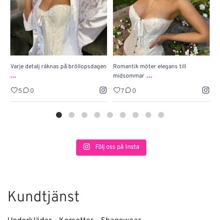
Varje detalj räknas på bröllopsdagen
Romantik möter elegans till
J
...
...
midsommar
w
5
0
7
0
Följ oss på Insta
Kundtjänst