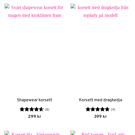
Shapewear korsett
Korsett med dragkedja
(8)
(4)
Betygsatt
Betygsatt
299
kr
399
kr
4.63
av 5
4.75
av 5