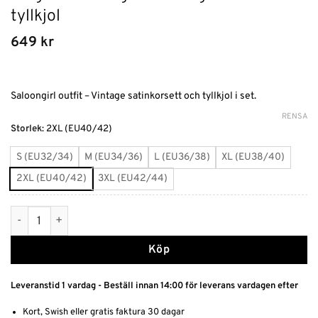
tyllkjol
649
kr
Saloongirl outfit – Vintage satinkorsett och tyllkjol i set.
RENSA
Alternative:
Storlek
:
2XL (EU40/42)
S (EU32/34)
M (EU34/36)
L (EU36/38)
XL (EU38/40)
2XL (EU40/42)
3XL (EU42/44)
Elegant saloongirl - Vintage korsett och tyllkjol mängd
Köp
Leveranstid 1 vardag - Beställ innan 14:00 för leverans vardagen efter
Kort, Swish eller gratis faktura 30 dagar