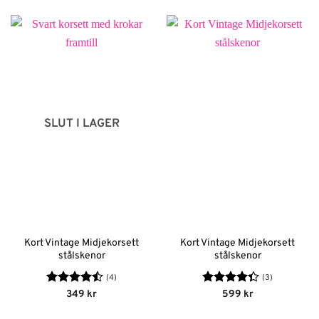
priset
priset
var:
är:
399 kr.
279 kr.
SLUT I LAGER
Kort Vintage Midjekorsett
Kort Vintage Midjekorsett
stålskenor
stålskenor
(4)
(3)
Betygsatt
Betygsatt
349
kr
599
kr
4.5
av 5
4.33
av 5