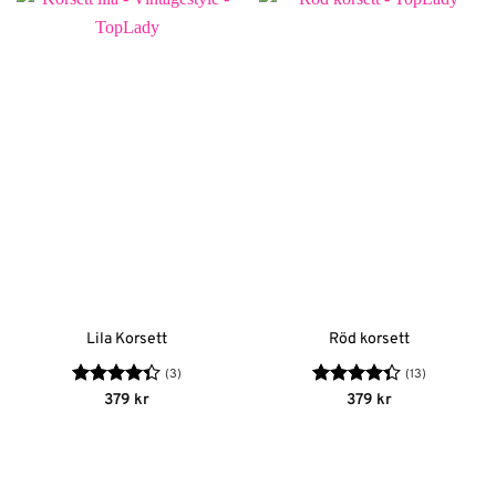
Lila Korsett
Röd korsett
(3)
(13)
Betygsatt
Betygsatt
379
kr
379
kr
4.33
av 5
4.38
av 5