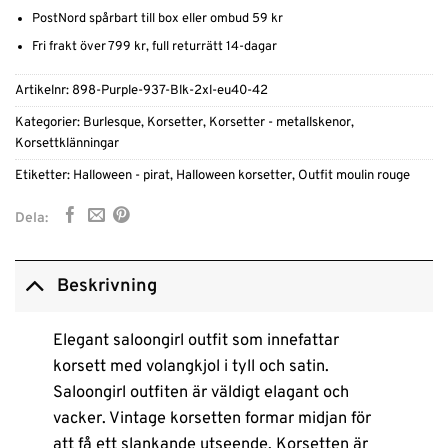
PostNord spårbart till box eller ombud 59 kr
Fri frakt över 799 kr, full returrätt 14-dagar
Artikelnr:
898-Purple-937-Blk-2xl-eu40-42
Kategorier:
Burlesque
,
Korsetter
,
Korsetter - metallskenor
,
Korsettklänningar
Etiketter:
Halloween - pirat
,
Halloween korsetter
,
Outfit moulin rouge
Dela:
Beskrivning
Elegant saloongirl outfit som innefattar
korsett med volangkjol i tyll och satin.
Saloongirl outfiten är väldigt elagant och
vacker. Vintage korsetten formar midjan för
att få ett slankande utseende. Korsetten är