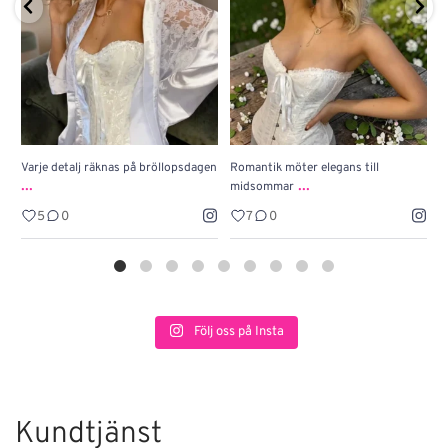
Varje detalj räknas på bröllopsdagen
Romantik möter elegans till
J
...
...
midsommar
w
5
0
7
0
Följ oss på Insta
Kundtjänst