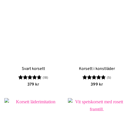
Svart korsett
Korsett i konstläder
(18)
(5)
Betygsatt
Betygsatt
379
kr
399
kr
4.72
av 5
4.8
av 5