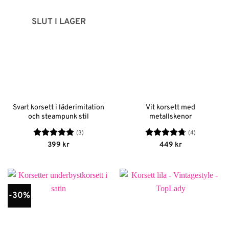
SLUT I LAGER
Svart korsett i läderimitation
Vit korsett med
och steampunk stil
metallskenor
(3)
(4)
Betygsatt
5
Betygsatt
399
kr
449
kr
av 5
4.75
av 5
-30%