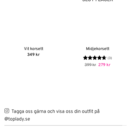
Vit korsett
Midjekorsett
349
kr
(3)
Betygsatt
Det
Det
399
kr
279
kr
ursprungliga
nuvarande
4.67
av 5
priset
priset
var:
är:
399 kr.
279 kr.
Tagga oss gärna och visa oss din outfit på
@toplady.se