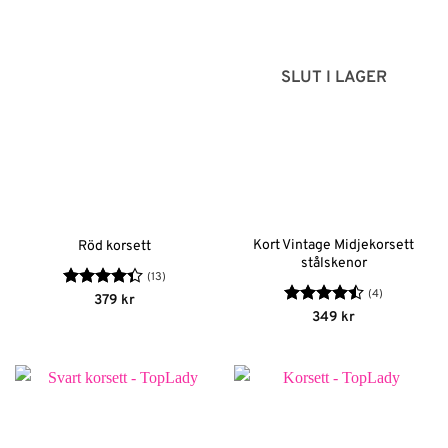
SLUT I LAGER
Kort Vintage Midjekorsett
Röd korsett
stålskenor
(13)
(4)
Betygsatt
379
kr
4.38
av 5
Betygsatt
349
kr
4.5
av 5