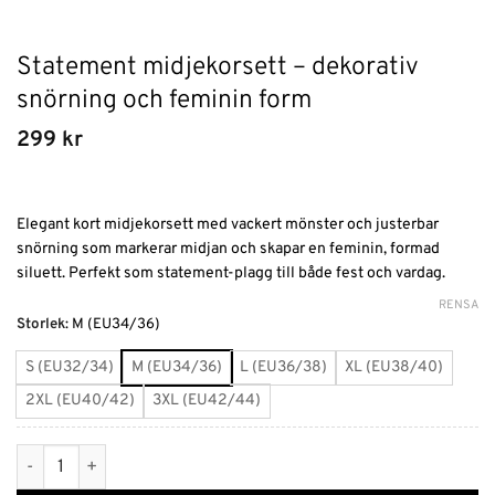
Statement midjekorsett – dekorativ
snörning och feminin form
299
kr
Elegant kort midjekorsett med vackert mönster och justerbar
snörning som markerar midjan och skapar en feminin, formad
siluett. Perfekt som statement-plagg till både fest och vardag.
RENSA
Alternative:
Storlek
:
M (EU34/36)
S (EU32/34)
M (EU34/36)
L (EU36/38)
XL (EU38/40)
2XL (EU40/42)
3XL (EU42/44)
Statement midjekorsett – dekorativ snörning och feminin form