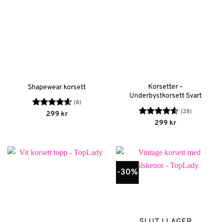
Korsetter –
Shapewear korsett
Underbystkorsett Svart
(8)
(28)
Betygsatt
299
kr
4.63
av 5
Betygsatt
299
kr
4.56
av 5
-30%
SLUT I LAGER