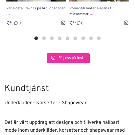
Varje detalj räknas på bröllopsdagen
Romantik möter elegans till
J
...
...
midsommar
w
5
0
7
0
Följ oss på Insta
Kundtjänst
Underkläder - Korsetter - Shapewear
Det är vårt uppdrag att designa och tillverka hållbart
mode inom underkläder, korsetter och shapewear med