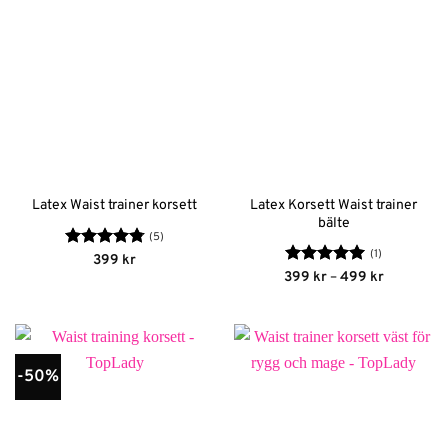
Latex Korsett Waist trainer
Latex Waist trainer korsett
bälte
(5)
(1)
Betygsatt
399
kr
4.8
av 5
Betygsatt
5
Prisinterva
399
kr
–
499
kr
399 kr
av 5
till
499 kr
-50%