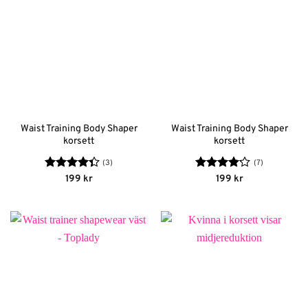
Waist Training Body Shaper
Waist Training Body Shaper
korsett
korsett
(3)
(7)
Betygsatt
Betygsatt
199
kr
199
kr
4.33
av 5
4.14
av 5