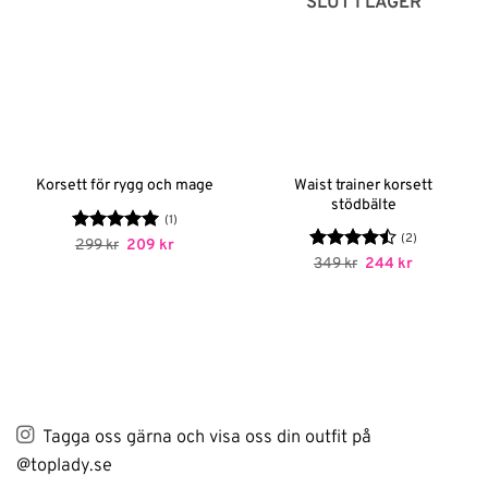
SLUT I LAGER
Waist trainer korsett
Korsett för rygg och mage
stödbälte
(1)
(2)
Betygsatt
Det
5
Det
299
kr
209
kr
ursprungliga
nuvarande
av 5
Betygsatt
Det
Det
349
kr
244
kr
priset
priset
ursprungliga
nuvarande
4.5
av 5
var:
är:
priset
priset
299 kr.
209 kr.
var:
är:
349 kr.
244 kr.
Tagga oss gärna och visa oss din outfit på
@toplady.se