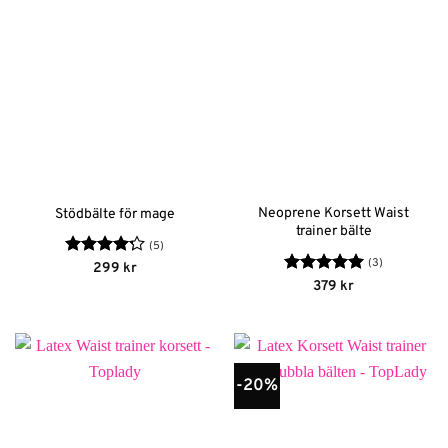
Neoprene Korsett Waist
Stödbälte för mage
trainer bälte
(5)
(3)
Betygsatt
299
kr
4.2
av 5
Betygsatt
5
379
kr
av 5
-20%