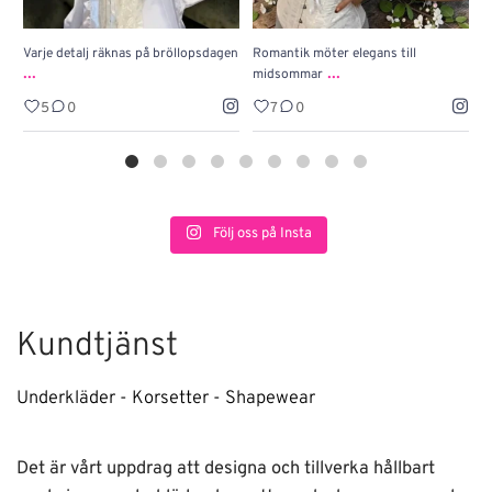
Varje detalj räknas på bröllopsdagen
Romantik möter elegans till
J
...
...
midsommar
w
5
0
7
0
Följ oss på Insta
Kundtjänst
Underkläder - Korsetter - Shapewear
Det är vårt uppdrag att designa och tillverka hållbart